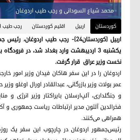
محمد شیاع السودانی و رجب طیب اردوغان
کوردستان
اربیل
اقلیم کوردستان
رجب طیب ا
اربیل (کوردستان۲۴)- رجب طیب اردوغا
یکشنبه ٣ اردیبهشت وارد بغداد شد، در فرودگ
نخست وزیر عراق قرار گرفت.
اردوغان را در این سفر هاکان فیدان وزیر امور خارجه
عمر بولات وزیر بازرگانی، عبدالقادر اورال اوغلو وزی
و جنگلداری، آلپ‌ارسلان بایراکتار وزیر انرژی و 
فخرالدین آلتون مدیر ارتباطات ریاست جمهوری و آ
همراهی می‌کنند.
رئیس‌جمهور اردوغان در چارچوب این سفر یک روز