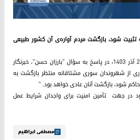
ه تثبیت شود، بازگشت مردم آواره‌ی آن کشور طبیعی
"الکساندر دکرو" نخست‌وزیر بلژیک، روز چهارشنبه ٢٨ آذر ١٤٠٣، در پاسخ به سؤال "بارزان حسن"، خبرنگار
 " بسیاری از شهروندان سوری مشتاقانه منتظر بازگشت به
اکم شود، بازگشت آنان عادی خواهد بود. "
خود در جهت تأمین امنیت برای واجدان شرایط عمل
مصطفی ابراهیم