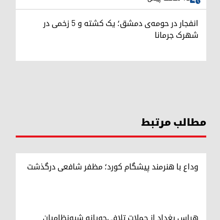
انفجار در حومه‌ی دمشق؛ یک کشته و ۵ زخمی در
شهرک جرمانا
مطالب مرتبط
وداع با هنرمند پیشگام کورد؛ مظفر شافعی درگذشت
هراس بغداد از حملات تلافی‌جویانه شبه‌نظامیان