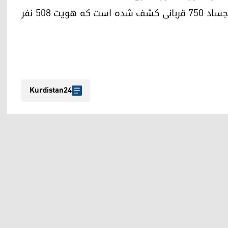
اداره امور گورهای جمعی، اعلام کرده است بقایای اجساد ۷۵۰ قربانی کشف شده است که هویت ۵۰۸ نفر
Kurdistan24