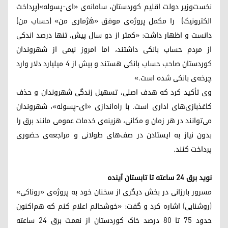
نخست‌وزیر دولت اقلیم کوردستان، سامانه‌ی «ای-پسوله»(پرداخت
الکترونیک) را مکمل پروژه‌ی موفق «هَژماری من» (حساب من)
دانست و اظهار داشت: «کمتر از دو سال پیش، تنها درصد اندکی
از مردم حساب بانکی داشتند، اما امروز نیمی از شهروندان
کوردستان صاحب حساب بانکی هستند و بیش از ۴ میلیارد دلار وارد
چرخه‌ی بانکی شده است.»
وی تأکید کرد که هدف اصلی، تسهیل زندگی شهروندان و حذف
کاغذبازی‌های اداری است. با راه‌اندازی «ای-پسوله»، شهروندان
می‌توانند در هر زمان و مکانی، هزینه‌ی خدمات عمومی مانند برق را
بدون نیاز به ایستادن در صف‌های طولانی و مراجعه‌ی حضوری
پرداخت کنند.
نوید برق ۲۴ ساعته تا تابستان آینده
مسرور بارزانی در بخش دیگری از سخنان خود به پروژه‌ی «روناکی»
(روشنایی) اشاره کرد و گفت: «خوشحالم اعلام کنم که هم‌اکنون
حدود ۷۵ تا ۸۰ درصد خاک کوردستان از نعمت برق ۲۴ ساعته