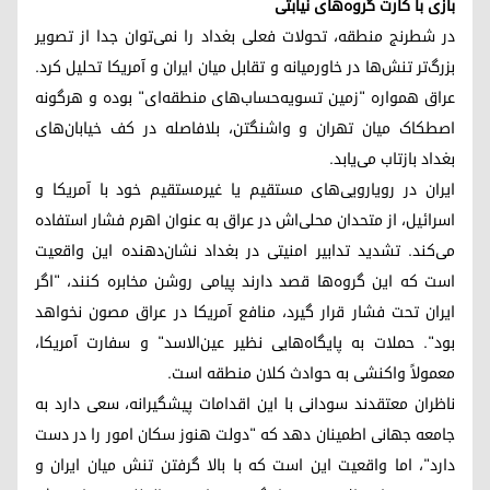
بازی با کارت گروه‌های نیابتی
در شطرنج منطقه، تحولات فعلی بغداد را نمی‌توان جدا از تصویر
بزرگ‌تر تنش‌ها در خاورمیانه و تقابل میان ایران و آمریکا تحلیل کرد.
عراق همواره "زمین تسویه‌حساب‌های منطقه‌ای" بوده و هرگونه
اصطکاک میان تهران و واشنگتن، بلافاصله در کف خیابان‌های
بغداد بازتاب می‌یابد.
ایران در رویارویی‌های مستقیم یا غیرمستقیم خود با آمریکا و
اسرائیل، از متحدان محلی‌اش در عراق به عنوان اهرم فشار استفاده
می‌کند. تشدید تدابیر امنیتی در بغداد نشان‌دهنده این واقعیت
است که این گروه‌ها قصد دارند پیامی روشن مخابره کنند، "اگر
ایران تحت فشار قرار گیرد، منافع آمریکا در عراق مصون نخواهد
بود". حملات به پایگاه‌هایی نظیر عین‌الاسد" و سفارت آمریکا،
معمولاً واکنشی به حوادث کلان منطقه است.
ناظران معتقدند سودانی با این اقدامات پیشگیرانه، سعی دارد به
جامعه جهانی اطمینان دهد که "دولت هنوز سکان امور را در دست
دارد"، اما واقعیت این است که با بالا گرفتن تنش میان ایران و