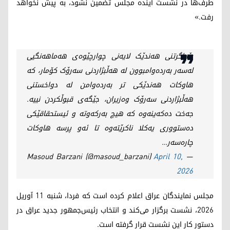
طرف‌ها در نشست آینده مجلس تضمین نشود، به پیش نخواهد
رفت.»
پێداگرتنی هەندێک لایەنی چوارچێوەی هەماهەنگیی
لەسەر بەردەوامبوون لە هەڵبژاردنی سەرۆک کۆمار، کە
هاوکات هەندێکی تر بەردەوامن لە دواخستنی
هەڵبژاردنی سەرۆک وەزیران، جێگەی قبوڵکردن نییە.
جەخت دەکەینەوە کە هیچ بەرکەوتە و ئیستحقاقێکی
دەستووری یەکلا ناکرێتەوە تا ئەو پرسە هاوکات
چارەسەر…
April 10,
— Masoud Barzani (@masoud_barzani)
2026
مجلس نمایندگان عراق اعلام کرده است که فردا، شنبه ۱۱ آوریل
۲۰۲۶، نشست برگزار می‌کند و انتخاب رئیس‌جمهور جدید عراق در
دستور کار این نشست قرار گرفته است.