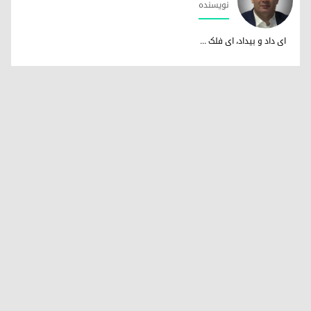
نویسندە
د. فریدون نوری
ای داد و بیداد، ای فلک ...