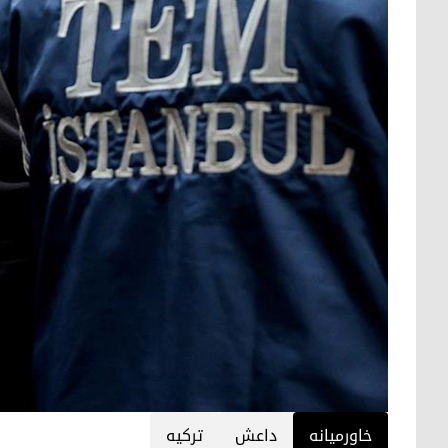
خاورمیانه
داعش
ترکیه