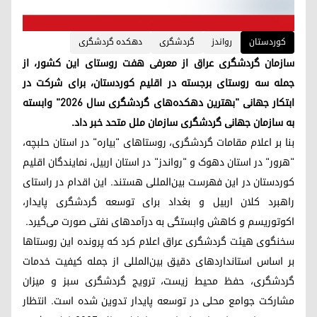
کوردستان
رواندز
گردشگری
دهکدە گردشگری
سازمان گردشگری عراق از معرفی هفت روستای این کشور، از
جمله سه روستای برجسته در اقلیم کوردستان، برای شرکت در
ابتکار جهانی "بهترین دهکده‌های گردشگری سال ۲۰۲۶" وابسته
به سازمان جهانی گردشگری سازمان ملل متحد خبر داد.
بنا بر اعلام مقامات گردشگری، روستاهای "بیاره" در استان حلبچه،
"هرور" در استان دهوک و "رواندز" در استان اربیل، نمایندگان اقلیم
کوردستان در این فهرست بین‌المللی هستند. این اقدام در راستای
راهبرد کلان اربیل و بغداد برای توسعه گردشگری پایدار،
اکوتوریسم و کاهش وابستگی به درآمدهای نفتی صورت می‌گیرد.
سخنگوی هیئت گردشگری عراق اعلام کرد که پرونده این روستاها
بر اساس استانداردهای دقیق بین‌المللی از جمله کیفیت خدمات
گردشگری، حفظ محیط زیست، ترویج گردشگری سبز و میزان
مشارکت جوامع محلی در توسعه پایدار تدوین شده است. انتظار