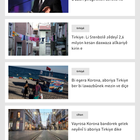
Babacan:Mafên Mirov, demokrasî û aborî pirsgirekên se
tirkiyê
Tirkiye: Li Stenbolê zêdeyî 2,6
milyon kesan daxwaza alîkariyê
kirin e
Tirkiye: Li Stenbolê zêdeyî 2,6 milyon kesan daxwaza alîk
tirkiyê
Bi egera Korona, aboriya Tirkiye
ber bi lawazbûnek mezin ve diçe
Bi egera Korona, aboriya Tirkiye ber bi lawazbûnek mezi
cihan
Vayrosa Korona bandorek gelek
neyênî li aboriya Tirkiye dike