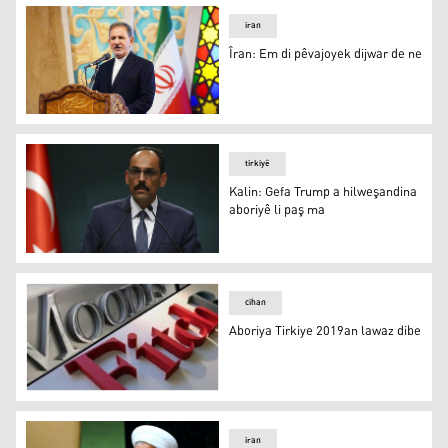
iran
Îran: Em di pêvajoyek dijwar de ne
Îran: Em di pêvajoyek dijwar de ne
tirkiyê
Kalin: Gefa Trump a hilweşandina
aboriyê li paş ma
Kalin: Gefa Trump a hilweşandina aboriyê li paş ma
cihan
Aboriya Tirkiye 2019an lawaz dibe
Aboriya Tirkiye 2019an lawaz dibe
iran