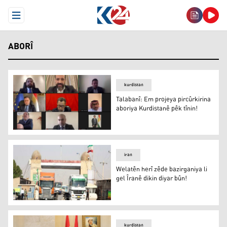
Open Menu
ABORÎ
kurdistan
Talabanî: Em projeya pircûrkirina
aboriya Kurdistanê pêk tînin!
Talabanî: Em projeya pircûrkirina aboriya Kurdistanê pêk
iran
Welatên herî zêde bazirganiya li
gel Îranê dikin diyar bûn!
Welatên herî zêde bazirganiya li gel Îranê dikin diyar bûn
kurdistan