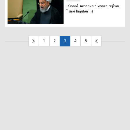
Rûhanî: Amerika dixwaze rejîma
Îranê biguherîne
Rûhanî: Amerika dixwaze rejîma Îranê biguherîne
1
2
3
4
5