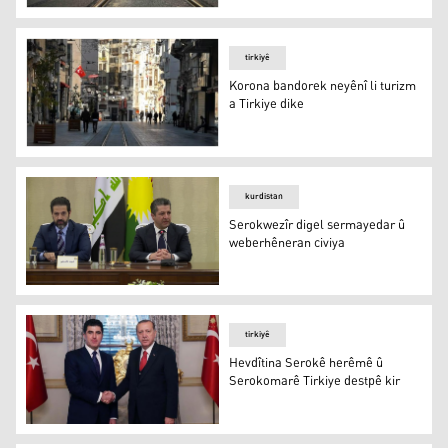
Vayrosa Korona bandorek gelek neyênî li aboriya Tirkiye 
tirkiyê
Korona bandorek neyênî li turizm
a Tirkiye dike
Korona bandorek neyênî li turizm a Tirkiye dike
kurdistan
Serokwezîr digel sermayedar û
weberhêneran civiya
Serokwezîr digel sermayedar û weberhêneran civiya
tirkiyê
Hevdîtina Serokê herêmê û
Serokomarê Tirkiye destpê kir
Hevdîtina Serokê herêmê û Serokomarê Tirkiye destpê k