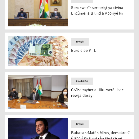
Serokwezîr serperiştiya civîna
Encûmena Bilind a Aboriyê kir
Serokwezîr serperiştiya civîna Encûmena Bilind a Aboriyê
tirkiyê
Euro dibe 9 TL
Euro dibe 9 TL
kurdistan
Civîna taybet a Hikumetê liser
rewşa darayî
Civîna taybet a Hikumetê liser rewşa darayî
tirkiyê
Babacan:Mafên Mirov, demokrasî
û aborî pirsgirekên sereke ne