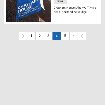
tirkiyê
Chatham House: Aboriya Tirkiye
ber bi herifandinê ve diçe
Chatham House: Aboriya Tirkiye ber bi herifandinê ve di
1
2
3
4
5
6