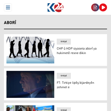
Open Menu
ABORÎ
tirkiyê
CHP û HDP siyaseta aborî ya
hukimetê rexne dikin
CHP û HDP siyaseta aborî ya hukimetê rexne dikin
tirkiyê
FT: Tirkiye lipêş bijardeyên
zehmet e
FT: Tirkiye lipêş bijardeyên zehmet e
tirkiyê