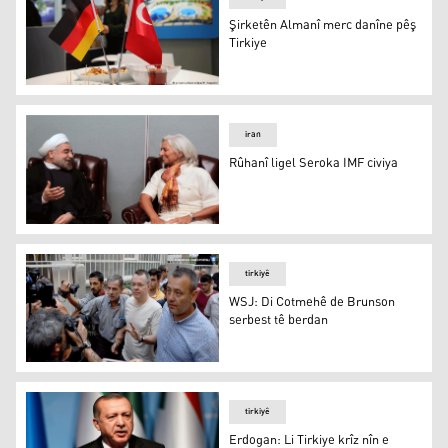
Şirketên Almanî merc danîne pêş
Tirkiye
Şirketên Almanî merc danîne pêş Tirkiye
iran
Rûhanî ligel Seroka IMF civiya
Rûhanî ligel Seroka IMF civiya
tirkiyê
WSJ: Di Cotmehê de Brunson
serbest tê berdan
WSJ: Di Cotmehê de Brunson serbest tê berdan
tirkiyê
Erdogan: Li Tirkiye krîz nîn e