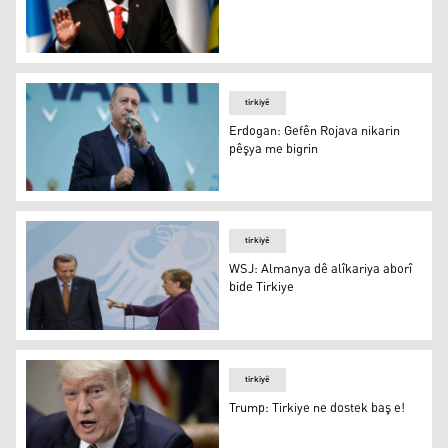
Erdogan: Li Tirkiye krîz nîn e
tirkiyê
Erdogan: Gefên Rojava nikarin
pêşya me bigrin
Erdogan: Gefên Rojava nikarin pêşya me bigrin
tirkiyê
WSJ: Almanya dê alîkariya aborî
bide Tirkiye
WSJ: Almanya dê alîkariya aborî bide Tirkiye
tirkiyê
Trump: Tirkiye ne dostek baş e!