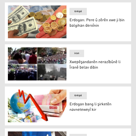
tirkiyê
Erdogan: Pere û zêrên xwe ji bin
balgihan derxînin
Erdogan: Pere û zêrên xwe ji bin balgihan derxînin
iran
Xwepêşandanên nerazîbûnê li
Îranê belav dibin
Xwepêşandanên nerazîbûnê li Îranê belav dibin
tirkiyê
Erdogan bang li şirketên
navneteweyî kir
Erdogan bang li şirketên navneteweyî kir