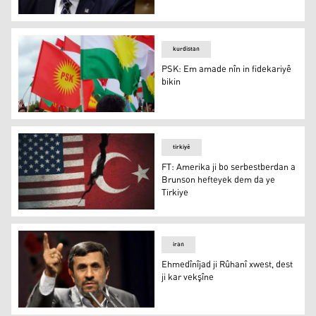
Trump: Tirkiye ne dostek baş e!
kurdistan
PSK: Em amade nîn in fidekariyê
bikin
PSK: Em amade nîn in fidekariyê bikin
tirkiyê
FT: Amerika ji bo serbestberdan a
Brunson hefteyek dem da ye
Tirkiye
FT: Amerika ji bo serbestberdan a Brunson hefteyek dem
iran
Ehmedînîjad ji Rûhanî xwest, dest
ji kar vekşîne
Ehmedînîjad ji Rûhanî xwest, dest ji kar vekşîne