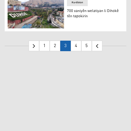
Kurdistan
700 xaniyên welatiyan li Dihokê
tên tapokirin
Dihok
1
2
3
4
5