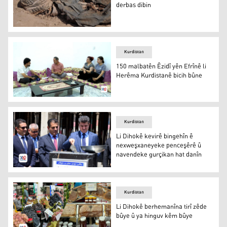
derbas dibin
36 sal di ser Enfala Badînanê re derbas dibin
Kurdistan
150 malbatên Êzidî yên Efrînê li
Herêma Kurdistanê bicih bûne
150 malbatên Êzidî yên Efrînê li Herêma Kurdistanê bici
Kurdistan
Li Dihokê kevirê bingehîn ê
nexweşxaneyeke penceşêrê û
navendeke gurçikan hat danîn
Li Dihokê kevirê bingehîn ê nexweşxaneyeke penceşêrê 
Kurdistan
Li Dihokê berhemanîna tirî zêde
bûye û ya hinguv kêm bûye