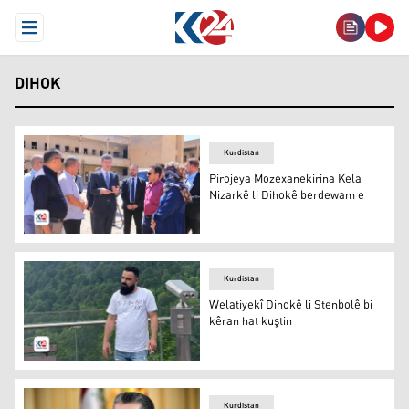
Open Menu
DIHOK
Kurdistan
Pirojeya Mozexanekirina Kela
Nizarkê li Dihokê berdewam e
Elî Teter li Kela Nizarkê
Kurdistan
Welatiyekî Dihokê li Stenbolê bi
kêran hat kuştin
Welatiyekî Dihokê li Stenbolê bi kêran hat kuştin
Kurdistan