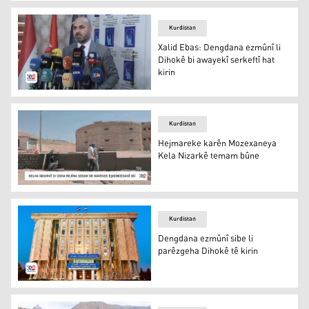
Li parêzgeha Dihokê 5 projeyên girîng ên tenduristiyê tên 
Kurdistan
Xalid Ebas: Dengdana ezmûnî li
Dihokê bi awayekî serkeftî hat
kirin
Xalid Ebas
Kurdistan
Hejmareke karên Mozexaneya
Kela Nizarkê temam bûne
Kela Nizarkê
Kurdistan
Dengdana ezmûnî sibe li
parêzgeha Dihokê tê kirin
Dengdana ezmûnî sibe li parêzgeha Dihokê tê kirin