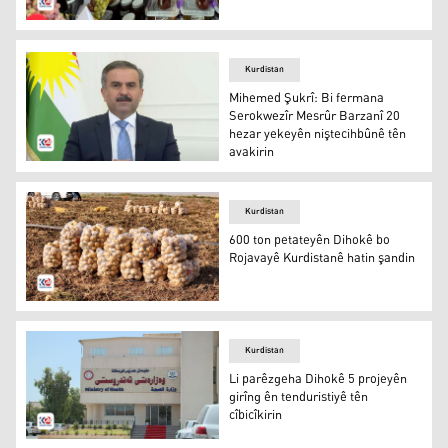
Li Dihokê berhemanîna tirî zêde bûye û ya hinguv kêm b
Kurdistan
Mihemed Şukrî: Bi fermana
Serokwezîr Mesrûr Barzanî 20
hezar yekeyên niştecihbûnê tên
avakirin
Mihemed Şukrî: Bi fermana Serokwezîr Mesrûr Barzanî 2
Kurdistan
600 ton petateyên Dihokê bo
Rojavayê Kurdistanê hatin şandin
600 ton petateyên Dihokê bo Rojavayê Kurdistanê hatin 
Kurdistan
Li parêzgeha Dihokê 5 projeyên
girîng ên tenduristiyê tên
cîbicîkirin