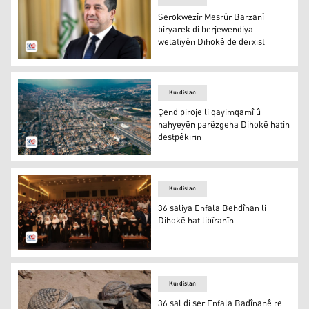
Serokwezîr Mesrûr Barzanî
biryarek di berjewendiya
welatiyên Dihokê de derxist
Serokwezîr Mesrûr Barzanî biryarek di berjewendiya wel
Kurdistan
Çend piroje li qayimqamî û
nahyeyên parêzgeha Dihokê hatin
destpêkirin
Dihok / Wêne: Star Ehmed - K24
Kurdistan
36 saliya Enfala Behdînan li
Dihokê hat libîranîn
36 saliya Enfala Behdînan li Dihokê hat libîranîn
Kurdistan
36 sal di ser Enfala Badînanê re