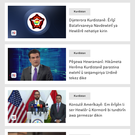
Kurdistan
Dijeterora Kurdistanê: Êrîşî
Balafirxaneya Navdewletî ya
Hewlêrê nehatiye kirin
Logoya Dijeterora Kurdistanê
Kurdistan
Pêşewa Hewramanî: Hikûmeta
Herêma Kurdistanê parastina
ewlehî û seqamgiriya Urdinê
tekez dike
Pêşewa Hewramanî
Kurdistan
Konsulê Amerîkayê: Em êrîşên li
ser Hewlêr û Kormorê bi tundtirîn
awa şermezar dikin
Mark Stro