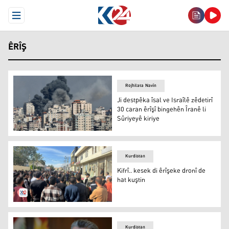
Open Menu
ÊRÎŞ
Rojhilata Navîn
Ji destpêka îsal ve Israîlê zêdetirî
30 caran êrîşî bingehên Îranê li
Sûriyeyê kiriye
Dîmenekê piştî êrîşa Israîlê ya li ser bingeheka Îranê li S
Kurdistan
Kifrî.. kesek di êrîşeke dronî de
hat kuştin
Kifrî.. kesek di êrîşeke dronî de hat kuştin
Kurdistan