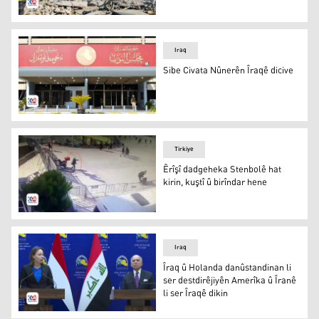
Mala Şehîd Pêşrew Dizeyî piştî êrîşa Îranê ya li ser Hewl
Iraq
Sibe Civata Nûnerên Îraqê dicive
Civata Nûnerên Îraqê
Tirkiye
Êrîşî dadgeheka Stenbolê hat
kirin, kuştî û birîndar hene
Dîmenekê wê êrîşê / Wêne: IHA
Iraq
Îraq û Holanda danûstandinan li
ser destdirêjiyên Amerîka û Îranê
li ser Îraqê dikin
Fuad Hisên û Hanke Bruins Slot