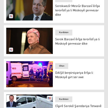
Serokwezîr Mesrûr Barzanî êrîşa
terorîstî ya li Moskoyê şermezar
dike
Serokwezîr Mesrûr Barzanî êrîşa terorîstî ya li Moskoyê
Kurdistan
Serok Barzanî êrîşa terorîstî ya li
Moskoyê şermezar dike
Serok Barzanî êrîşa terorîstî ya li Moskoyê şermezar dik
Cîhan
DAIŞê berpirsiyariya êrîşa li
Moskoyê girt ser xwe
DAIŞê berpirsiyariya êrîşa li Moskoyê girt ser xwe
Kurdistan
Cîgirê Serokê Şaredariya Tetwanê