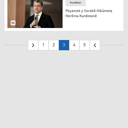
Kurdistan
Peyamek ji Serokê Hikûmeta
Herêma Kurdistanê
Mesrûr Barzanî
1
2
3
4
5