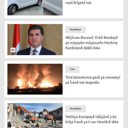
rastî êrîşekê hat
Cîgirê Serokê Şaredariya Tetwanê rastî êrîşekê hat
Kurdistan
Nêçîrvan Barzanî: Erkê Bexdayê
ye mûçeyên mûçexurên Herêma
Kurdistanê dabîn bike
Nêçîrvan Barzanî
Îran
Tora belavkirina gazê ya navxweyî
ya Îranê hat teqandin
Tora gaza niştîmanî ya Îranê piştî teqandina wê
Kurdistan
Yekîtiya Ewropayê lidûçûnê ji bo
êrîşa Îranê ya li ser Hewlêrê dike