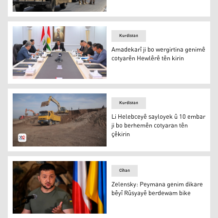
Artêşa Îraqê
Kurdistan
Amadekarî ji bo wergirtina genimê
cotyarên Hewlêrê tên kirin
Amadekarî ji bo wergirtina genimê cotyarên Hewlêrê tên 
Kurdistan
Li Helebceyê sayloyek û 10 embar
ji bo berhemên cotyaran tên
çêkirin
Çêkirina sayloyekê li Helebceyê
Cîhan
Zelensky: Peymana genim dikare
bêyî Rûsyayê berdewam bike