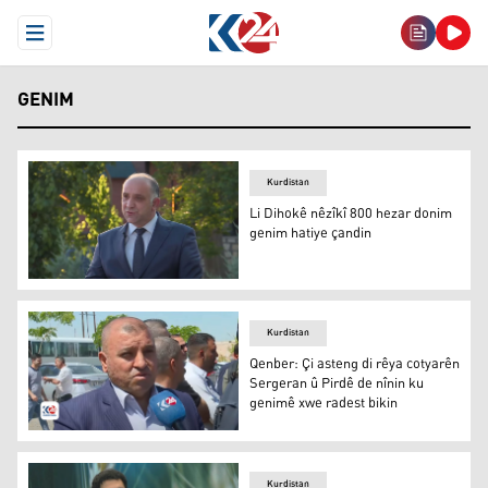
Open Menu
GENIM
Kurdistan
Li Dihokê nêzîkî 800 hezar donim
genim hatiye çandin
Li Dihokê nêzîkî 800 hezar donim genim hatiye çandin
Kurdistan
Qenber: Çi asteng di rêya cotyarên
Sergeran û Pirdê de nînin ku
genimê xwe radest bikin
Hisên Qenber
Kurdistan