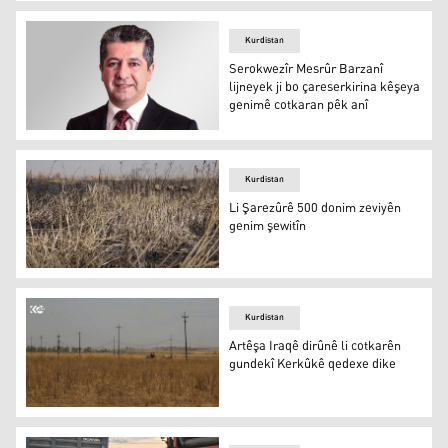
Zelensky: Peymana genim dikare bêyî Rûsyayê berdewa
Kurdistan
Serokwezîr Mesrûr Barzanî
lijneyek ji bo çareserkirina kêşeya
genimê cotkaran pêk anî
Serokwezîr Mesrûr Barzanî lijneyek ji bo çareserkirina 
Kurdistan
Li Şarezûrê 500 donim zeviyên
genim şewitîn
Li Şarezûrê 500 donim zeviyên genim şewitîn
Kurdistan
Artêşa Iraqê dirûnê li cotkarên
gundekî Kerkûkê qedexe dike
Artêşa Iraqê dirûnê li cotkarên gundekî Kerkûkê qedexe 