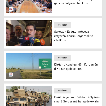
genimê cotyaran tên kirin
Civîna Dîwana Parêzgeha Dihokê
Kurdistan
Şaxewan Ebdula: Arêşeya
cotyarên sinorê Sergeranê tê
çarekirin
Şaxewan Ebdula
Kurdistan
Dirûtin li çend gundên Kurdan ên
din jî hat qedexekirin
Dirûtin li çend gundên Kurdan ên din jî hat qedexekirin
Kurdistan
Dirûtina genim û cehan li cotyarên
sinorê Sergeranê hat qedexekirin