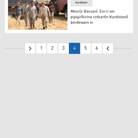
Kurdistan
Mesrûr Barzanî: Em li ser
piştgirîkirina cotkarên Kurdistanê
berdewam in
Mesrûr Barzanî: Em li ser piştgirîkirina cotkarên Kurdi
1
2
3
4
5
6