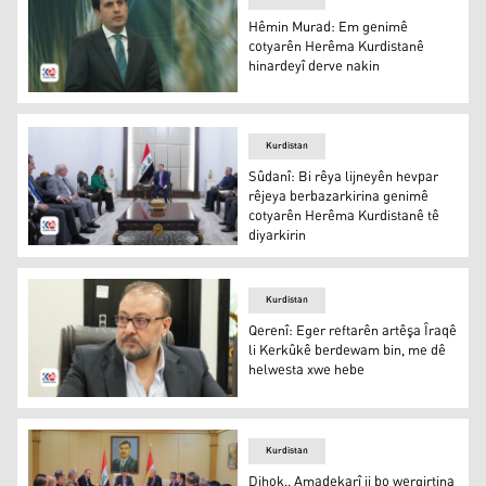
Hêmin Murad: Em genimê
cotyarên Herêma Kurdistanê
hinardeyî derve nakin
Hêmin Murad
Kurdistan
Sûdanî: Bi rêya lijneyên hevpar
rêjeya berbazarkirina genimê
cotyarên Herêma Kurdistanê tê
diyarkirin
Sûdanî: Bi rêya lijneyên hevpar rêjeya berbazarkirina g
Kurdistan
Qerenî: Eger reftarên artêşa Îraqê
li Kerkûkê berdewam bin, me dê
helwesta xwe hebe
Merîwan Qerenî
Kurdistan
Dihok.. Amadekarî ji bo wergirtina