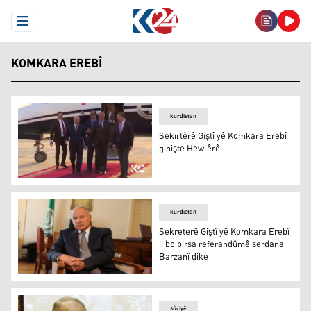
Open Menu
KOMKARA EREBÎ
kurdistan
Sekirtêrê Giştî yê Komkara Erebî
gihişte Hewlêrê
Sekirtêrê Giştî yê Komkara Erebî gihişte Hewlêrê
kurdistan
Sekreterê Giştî yê Komkara Erebî
ji bo pirsa referandûmê serdana
Barzanî dike
Sekreterê Giştî yê Komkara Erebî ji bo pirsa referandûm
sûriyê