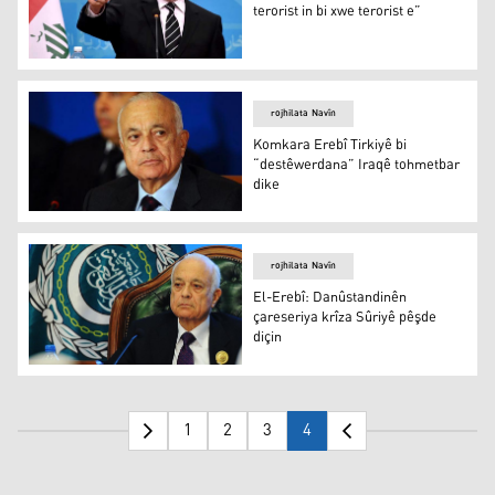
terorist in bi xwe terorist e”
“Kî bibêje Heşda Şabî û Hizbulah terorist in bi xwe teroris
rojhilata Navîn
Komkara Erebî Tirkiyê bi
“destêwerdana” Iraqê tohmetbar
dike
Komkara Erebî Tirkiyê bi “destêwerdana” Iraqê tohmetba
rojhilata Navîn
El-Erebî: Danûstandinên
çareseriya krîza Sûriyê pêşde
diçin
El-Erebî: Danûstandinên çareseriya krîza Sûriyê pêşde d
1
2
3
4