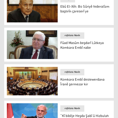
Ebû El-Xêt: Bo Sûriyê federalîzm
baştirîn çareserî ye
Ebû El-Xêt: Bo Sûriyê federalîzm baştirîn çareserî ye
rojhilata Navîn
Fûad Masûm beşdarî Lûtkeya
Komkara Erebî nabe
Fûad Masûm beşdarî Lûtkeya Komkara Erebî nabe
rojhilata Navîn
Komkara Erebî destewerdana
Îranê şermezar kir
Komkara Erebî destewerdana Îranê şermezar kir
rojhilata Navîn
“Kî bibêje Heşda Şabî û Hizbulah