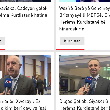
avîska
Nazim Zehawî
yavîska: Cadeyên gelek
Wezîrê Berê yê Gencîne
rêma Kurdistanê hatine
Brîtanyayê li MEPSê: Di
Herêma Kurdistanê bê
hinardekirin
n
Kurdistan
emed Salih
Dilşad Şehab
amanên Xwezayî: Ez
Dilşad Şehab: Siyaset û
 dikim berî dawiya îsal
Herêma Kurdistanê ber 