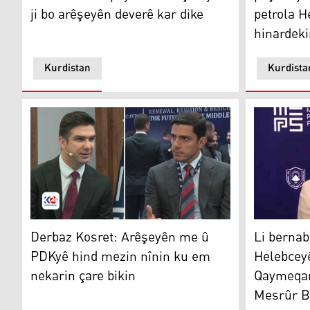
ji bo arêşeyên deverê kar dike
petrola H
hinardeki
Kurdistan
Kurdista
Kovan Izet û Derbaz Kosret Resûl
Nuxşe Nas
Derbaz Kosret: Arêşeyên me û
Li bernab
PDKyê hind mezin nînin ku em
Helebceyê
nekarin çare bikin
Qaymeqam
Mesrûr B