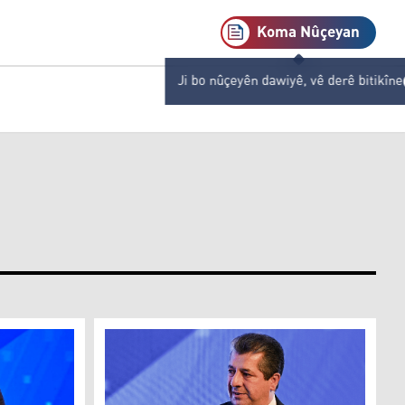
Koma Nûçeyan
Ji bo nûçeyên dawiyê, vê derê bitikîne