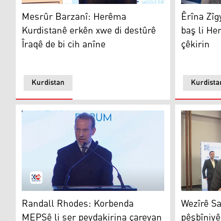
Mesrûr Barzanî
Êrîna Zîgy
Mesrûr Barzanî: Herêma
Êrîna Zîg
Kurdistanê erkên xwe di destûrê
baş li He
Îraqê de bi cih anîne
çêkirin
Kurdistan
Kurdista
Randall Rhodes
Kemal Mih
Randall Rhodes: Korbenda
Wezîrê S
MEPSê li ser peydakirina çareyan
pêşbîniyê