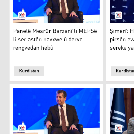
Panelê Mesrûr Barzanî li MEPSê li ser astên navxwe 
Şimerî: He
Panelê Mesrûr Barzanî li MEPSê
Şimerî: H
li ser astên navxwe û derve
pirsên ew
rengvedan hebû
sereke ya
Kurdistan
Kurdista