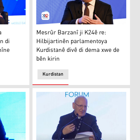
kûmeta Iraqê ye
Mesrûr Barzanî ji K24ê re: Hilbijartinên par
a
Mesrûr Barzanî ji K24ê re:
n di
Hilbijartinên parlamentoya
nîne
Kurdistanê divê di dema xwe de
bên kirin
Kurdistan