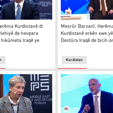
û derve rengvedan hebû
rêma Kurdistanê di pirsên ewlehiyê de hevpara sereke ya hi
Mesrûr Barzanî
erêma Kurdistanê di
Mesrûr Barzanî: Herêm
lehiyê de hevpara
Kurdistanê erkên xwe yê
 hikûmeta Iraqê ye
Destûra Iraqê de bicih a
n
Kurdistan