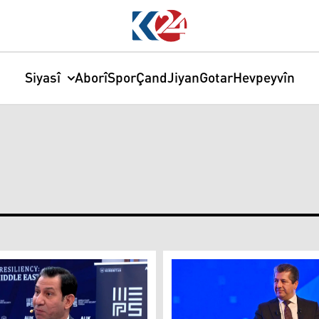
Siyasî
Aborî
Spor
Çand
Jiyan
Gotar
Hevpeyvîn