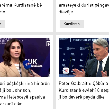
erêma Kurdistanê bê
arasteyekî durist pênga
rin
diavêje
n
Kurdistan
ih
Peter Galbraith
erî pêşkêşkirina hinarên
Peter Galbraith: Çêbûna
 ji bo Johnson,
Kurdistanê ewlehî û seq
a Helebceyê spasiya
ji bo deverê peyda dike
arzanî dike