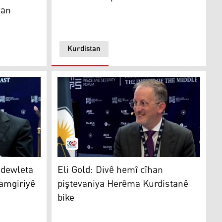
van
Kurdistan
Eli Gold
 dewleta
Eli Gold: Divê hemî cîhan
amgiriyê
piştevaniya Herêma Kurdistanê
bike