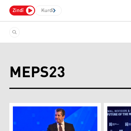
Zindî
Kurdî
MEPS23