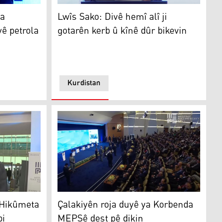
Kardînal Lwîs Sako
Lwîs Sako: Divê hemî alî ji
ya
gotarên kerb û kînê dûr bikevin
vê petrola
Kurdistan
Çalakiyên roja duyê ya Korbenda MEPSê dest
 Hikûmeta
Çalakiyên roja duyê ya Korbenda
bi
MEPSê dest pê dikin