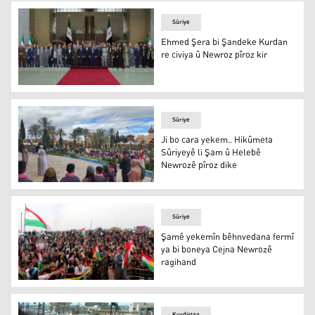
Sûriye
Ehmed Şera bi Şandeke Kurdan
re civiya û Newroz pîroz kir
Ehmed Şera bi Şandeke Kurdan re civiya û Newroz pîroz 
Sûriye
Ji bo cara yekem.. Hikûmeta
Sûriyeyê li Şam û Helebê
Newrozê pîroz dike
Ji bo cara yekem.. Hikûmeta Sûriyeyê li Şam û Helebê N
Sûriye
Şamê yekemîn bêhnvedana fermî
ya bi boneya Cejna Newrozê
ragihand
Şamê yekemîn bêhnvedana fermî ya bi boneya Cejna Ne
Kurdistan