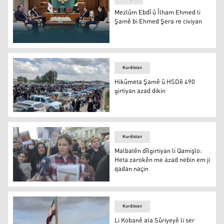
Mezlûm Ebdî û Îlham Ehmed li
Şamê bi Ehmed Şera re civiyan
Mezlûm Ebdî û Îlham Ehmed li Şamê bi Ehmed Şera re c
Kurdistan
Hikûmeta Şamê û HSDê 490
girtiyan azad dikin
Welatiyên Hesekê li bend gihîştina girtiyan in
Kurdistan
Malbatên dîlgirtiyan li Qamişlo:
Heta zarokên me azad nebin em ji
qadan naçin
Malbatên dîlgirtiyan li Qamişlo: Heta zarokên me azad n
Kurdistan
Li Kobanê ala Sûriyeyê li ser