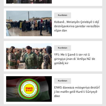
Malbatên dîlgirtiyan li Qamişlo daketin qadan: 'Zarokên m
Kurdistan
Kobanê.. Welatiyên Çelebiyê li dijî
destnîşankirina şaredar nerazîbûn
nîşan dan
Kobanê.. Welatiyên Çelebiyê li dijî destnîşankirina şare
Kurdistan
YPJ: Me li Şamê li ser rol û
giringiya jinan di 'Artêşa Nû' de
gotûbêj kir
YPJ: Me li Şamê li ser rol û giringiya jinan di 'Artêşa Nû' 
Kurdistan
ENKS daxwaza misogeriya destûrî
ji bo mafên gelê Kurd li Sûriyeyê
dike
ENKS daxwaza misogeriya destûrî ji bo mafên gelê Kurd l