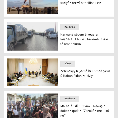
saziyên fermî hat bilindkirin
Li Kobanê ala Sûriyeyê li ser saziyên fermî hat bilindkiri
Kurdistan
Karwanê sêyem ê vegera
koçberên Efrînê ji herêma Cizîrê
tê amadekirin
Karwanê sêyem ê vegera koçberên Efrînê ji herêma Cizîr
Sûriye
Zelenskyy li Şamê bi Ehmed Şera
û Hakan Fidan re civiya
Zelenskyy li Şamê bi Ehmed Şera û Hakan Fidan re civiy
Kurdistan
Malbatên dîlgirtiyan li Qamişlo
daketin qadan: 'Zarokên me li kû
ne?'