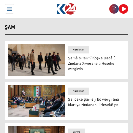
Open Menu
ŞAM
Kurdistan
Şamê bi fermî Koşka Dadê û
Zîndana Xiwêranê li Hesekê
wergirtin
Şamê bi fermî Koşka Dadê û Zîndana Xiwêranê li Hesekê 
Kurdistan
Şandeke Şamê ji bo wergirtina
îdareya zîndanan li Hesekê ye
Şandeke Şamê ji bo wergirtina îdareya zîndanan li Hesek
Sûriye