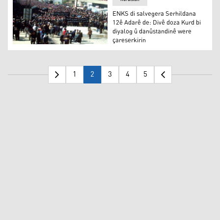
ENKS di salvegera Serhildana
12ê Adarê de: Divê doza Kurd bi
diyalog û danûstandinê were
çareserkirin
ENKS di salvegera Serhildana 12ê Adarê de: Divê doza K
1
2
3
4
5