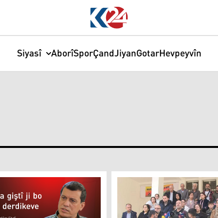
Siyasî
Aborî
Spor
Çand
Jiyan
Gotar
Hevpeyvîn