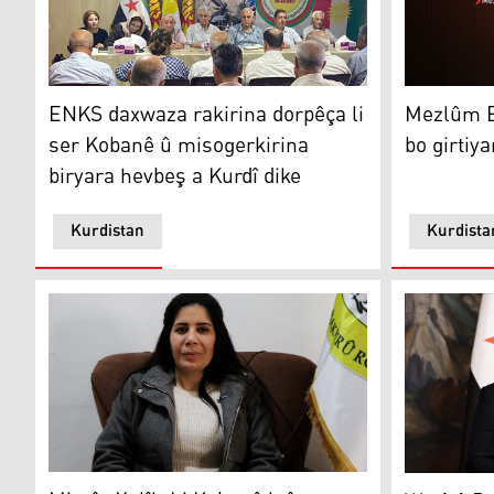
ENKS daxwaza rakirina dorpêça li ser Kobanê û misoge
Mezlûm Ebdî
ENKS daxwaza rakirina dorpêça li
Mezlûm Eb
ser Kobanê û misogerkirina
bo girtiy
biryara hevbeş a Kurdî dike
Kurdistan
Kurdista
Mizgîn Xelîl: Li Kobanê krîza dermanan heye û dorpê
Wezîrê Der