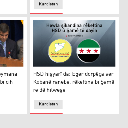
Kurdistan
HSD hişyarî da: Eger dorpêça ser Kobanê ran
peymana
HSD hişyarî da: Eger dorpêça ser
bi cih
Kobanê ranebe, rêkeftina bi Şamê
re dê hilweşe
Kurdistan