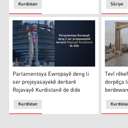
Kurdistan
Sûriye
Parlamentoya Ewropayê deng li ser projeyasayekê der
Tevî rêkef
Parlamentoya Ewropayê deng li
Tevî rêke
ser projeyasayekê derbarê
dorpêça l
Rojavayê Kurdistanê de dide
berdewa
Kurdistan
Kurdista