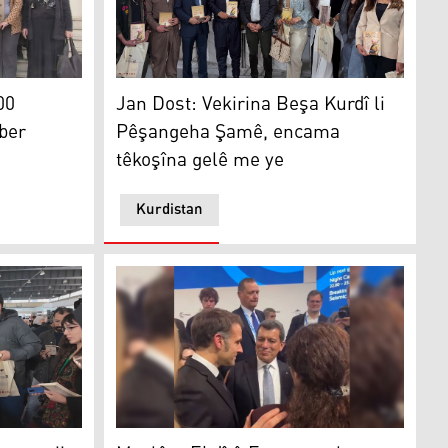
malbatên Efrînê yên koçber vedigerin warê xwe
Jan Dost: Vekirina Beşa Kurdî li Pêşangeha
00
Jan Dost: Vekirina Beşa Kurdî li
ber
Pêşangeha Şamê, encama
têkoşîna gelê me ye
Kurdistan
we ji bo xwendevanan îmze kirin
Mezlûm Ebdî û Emmanuel Macron li Munihê 