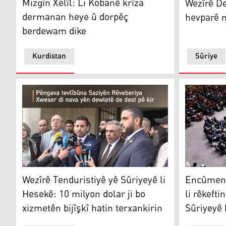
Mizgîn Xelîl: Li Kobanê krîza
Wezîrê De
dermanan heye û dorpêç
hevparê m
berdewam dike
Kurdistan
Sûriye
Encûmena A
Wezîrê Tenduristiyê yê Sûriyeyê li Hesekê: 10 milyon do
Encûmena
Wezîrê Tenduristiyê yê Sûriyeyê li
li rêkeft
Hesekê: 10 milyon dolar ji bo
Sûriyeyê 
xizmetên bijîşkî hatin terxankirin