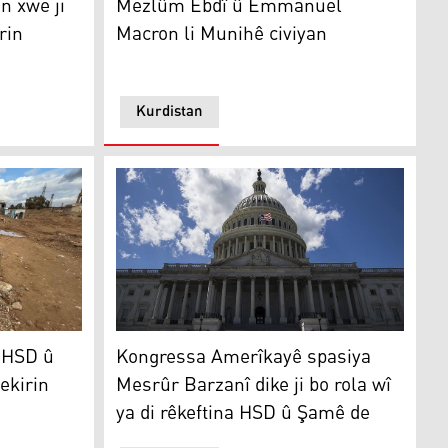
n xwe ji
Mezlûm Ebdî û Emmanuel
rin
Macron li Munihê civiyan
Kurdistan
 kir
SD û Şamê rêyên sereke tên vekirin
Kongressa Amerîkayê spasiya Mesrûr Barzanî 
a HSD û
Kongressa Amerîkayê spasiya
ekirin
Mesrûr Barzanî dike ji bo rola wî
ya di rêkeftina HSD û Şamê de