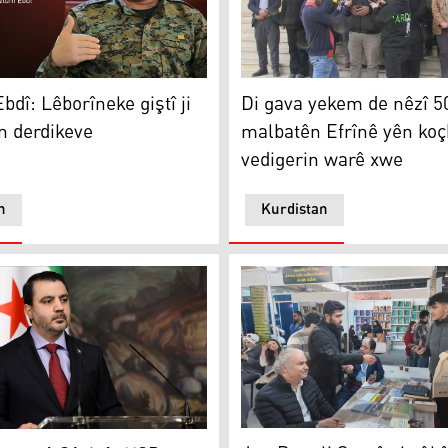
Di gava yekem de nêzî 500 
rkirina biryara hevbeş a Kurdî dike
: Lêborîneke giştî ji bo girtiyan derdikeve
Di gava yekem de nêzî 5
dî: Lêborîneke giştî ji
malbatên Efrînê yên koç
an derdikeve
vedigerin warê xwe
n
Kurdistan
ç berdewam dike
Jan Dost li Şamê pirtûkên x
ve yê Sûriyê: HSD hevparê me ye, ne dijmin