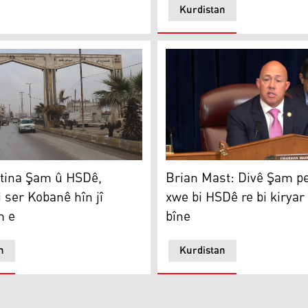
Kurdistan
Brian Mast
barê Rojavayê Kurdistanê de dide
tina Şam û HSDê, dorpêça li ser Kobanê hîn jî berdewam e
Brian Mast: Divê Şam 
ftina Şam û HSDê,
xwe bi HSDê re bi kiryar 
i ser Kobanê hîn jî
bîne
m e
n
Kurdistan