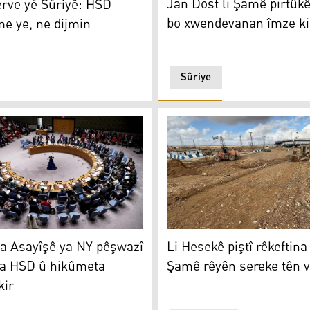
Jan Dost li Şamê pirtûkê
rve yê Sûriyê: HSD
bo xwendevanan îmze ki
e ye, ne dijmin
Sûriye
sayîşê ya NY pêşwazî li rêkeftina HSD û hikûmeta Sûriyeyê
Li Hesekê piştî rêkeftina H
lar ji bo xizmetên bijîşkî hatin terxankirin
 Asayîşê ya NY pêşwazî
Li Hesekê piştî rêkeftin
ina HSD û hikûmeta
Şamê rêyên sereke tên v
kir