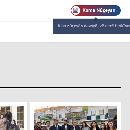
Koma Nûçeyan
Ji bo nûçeyên dawiyê, vê derê bitikîne