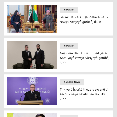
Kurdistan
Serok Barzanî û şandeke Amerîkî
rewşa navçeyê gotûbêj dikin
Serok Barzanî û şandeke Amerîkî rewşa navçeyê gotûbêj 
Kurdistan
Nêçîrvan Barzanî û Ehmed Şera li
Antalyayê rewşa Sûriyeyê gotûbêj
kirin
Nêçîrvan Barzanî û Ehmed Şera li Antalyayê rewşa Sûriy
Rojhilata Navîn
Tirkiye û Îsraîlê li Azerbaycanê li
ser Sûriyeyê hevdîtinên teknîkî
kirin
Tirkiye û Îsraîlê li Azerbaycanê li ser Sûriyeyê hevdîtinên 