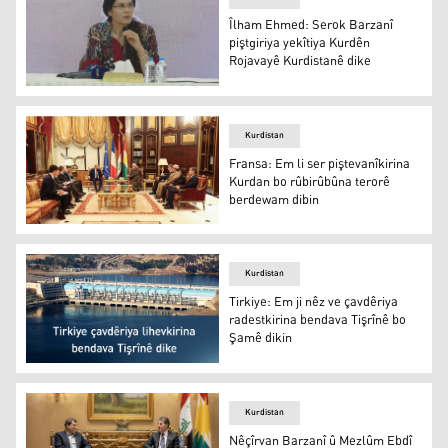
Îlham Ehmed: Serok Barzanî
piştgiriya yekîtiya Kurdên
Rojavayê Kurdistanê dike
Îlham Ehmed: Serok Barzanî piştgiriya yekîtiya Kurdên 
Kurdistan
Fransa: Em li ser piştevanîkirina
Kurdan bo rûbirûbûna terorê
berdewam dibin
Fransa: Em li ser piştevanîkirina Kurdan bo rûbirûbûna
Kurdistan
Tirkiye: Em ji nêz ve çavdêriya
radestkirina bendava Tişrînê bo
Şamê dikin
Bendava Tişrînê
Kurdistan
Nêçîrvan Barzanî û Mezlûm Ebdî