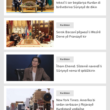
tekezî li ser beşdariya Kurdan di
birêvebirina Sûriyeyê de dikin
Nêçîrvan Barzanî û Mezlûm Ebdî tekezî li ser beşdariya K
Kurdistan
Serok Barzanî pêşwazî li Wezîrê
Derve yê Fransayê kir
Serok Barzanî pêşwazî li Wezîrê Derve yê Fransayê kir
Kurdistan
Îlham Ehemd: Sîstemê navendî li
Sûriyeyê nema tê qebûlkirin
Îlham Ehemd: Sîstemê navendî li Sûriyeyê nema tê qebûl
Kurdistan
New York Times: Amerîka bi
sedan serbazan ji Rojavayê
Kurdistanê vedikêşe