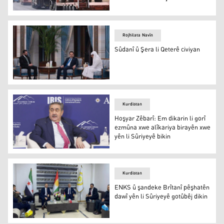
New York Times: Amerîka bi sedan serbazan ji Rojavayê 
Rojhilata Navîn
Sûdanî û Şera li Qeterê civiyan
Sûdanî û Şera li Qeterê civiyan
Kurdistan
Hoşyar Zêbarî: Em dikarin li gorî
ezmûna xwe alîkariya birayên xwe
yên li Sûriyeyê bikin
Hoşyar Zêbarî: Em dikarin li gorî ezmûna xwe alîkariya bi
Kurdistan
ENKS û şandeke Brîtanî pêşhatên
dawî yên li Sûriyeyê gotûbêj dikin
ENKS û şandeke Brîtanî pêşhatên dawî yên li Sûriyeyê go