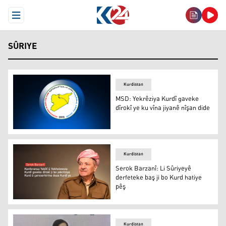
Open Menu
SÛRIYE
Kurdistan
MSD: Yekrêziya Kurdî gaveke
dîrokî ye ku vîna jiyanê nîşan dide
MSD: Yekrêziya Kurdî gaveke dîrokî ye ku vîna jiyanê nîş
Kurdistan
Serok Barzanî: Li Sûriyeyê
derfeteke baş ji bo Kurd hatiye
pêş
Serok Barzanî: Li Sûriyeyê derfeteke baş ji bo Kurd hatiy
Kurdistan