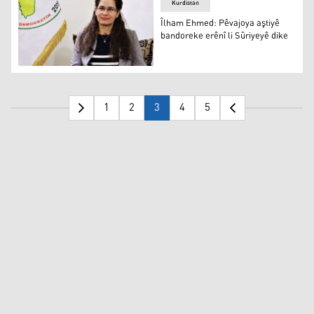
Kurdistan
Îlham Ehmed: Pêvajoya aştiyê
bandoreke erênî li Sûriyeyê dike
Îlham Ehmed: Pêvajoya aştiyê bandoreke erênî li Sûriyey
1
2
3
4
5