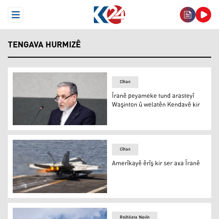
Open Menu
TENGAVA HURMIZÊ
Cîhan
Îranê peyameke tund arasteyî
Waşinton û welatên Kendavê kir
Ebas Eraqçî
Cîhan
Amerîkayê êrîş kir ser axa Îranê
Amerîkayê êrîş kir ser axa Îranê
Rojhilata Navîn