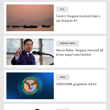
Îran
Îranê li Tengava Hurmizê teqe li
çar keştiyan kir
Tengava Hurmizê
Rojhilata Navîn
Marco Rubio: Tengava Hurmizê dê
bi her awayî vekirî bimîne
Marco Rubio: Tengava Hurmizê dê bi her awayî vekirî bi
Cîhan
CENTCOMê gotgotkek red kir
CENTCOMê gotgotkek red kir