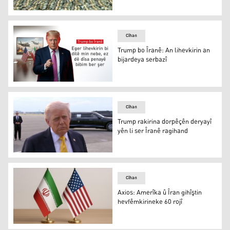
Îranê dem û şert bo azadkirina pereyê astengkirî hene
Cîhan
Trump bo Îranê: An lihevkirin an
bijardeya serbazî
Donald Trump
Cîhan
Trump rakirina dorpêçên deryayî
yên li ser Îranê ragihand
Donald Trump
Cîhan
Axios: Amerîka û Îran gihîştin
hevfêmkirineke 60 rojî
Axios: Amerîka û Îran gihîştin hevfêmkirineke 60 rojî