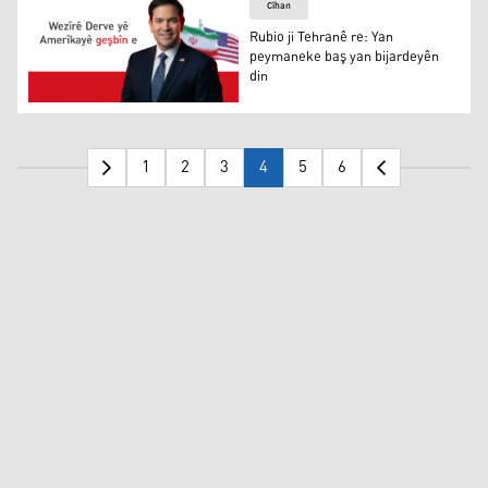
Cîhan
Rubio ji Tehranê re: Yan
peymaneke baş yan bijardeyên
din
Rubio ji Tehranê re: Yan peymaneke baş yan bijardeyên d
1
2
3
4
5
6