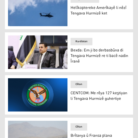
Helîkoptereke Amerîkayê li nêzî
Tengava Hurmizê ket
Helîkoptereke Amerîkayê li nêzî Tengava Hurmizê ket
Kurdistan
Bexda: Em ji bo derbasbûna di
Tengava Hurmizê re ti bacê nadin
Îranê
Bexda: Em ji bo derbasbûna di Tengava Hurmizê re ti bac
Cîhan
CENTCOM: Me rêya 127 keştiyan
li Tengava Hurmizê guhertiye
CENTCOM: Me rêya 127 keştiyan li Tengava Hurmizê guh
Cîhan
Brîtanya û Fransa plana