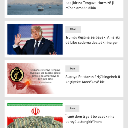
paqijkirina Tengava Hurmizê ji
mînan amade dikin
Brîtanya û Fransa plana paqijkirina Tengava Hurmizê ji
Cîhan
Trump: Kuştina serbazekî Amerîkî
dê bibe sedema destpêkirina şer
Trump: Kuştina serbazekî Amerîkî dê bibe sedema destpê
Îran
Supaya Pasdaran êrîşî bingehek û
keştiyeke Amerîkayê kir
Supaya Pasdaran êrîşî bingehek û keştiyeke Amerîkayê k
Îran
Îranê dem û şert bo azadkirina
pereyê astengkirî hene