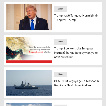
Cîhan
Trump navê Tengava Hurmizê kir
"Tengava Trump"
Trump navê Tengava Hurmizê kir "Tengava Trump"
Cîhan
Trump ji bo kontrola Tengava
Hurmizê banga hevpeymaniyeke
navdewletî kir
Trump ji bo kontrola Tengava Hurmizê banga hevpeymani
Cîhan
CENTCOM keştiya şer a Masonê li
Rojhilata Navîn binecih dike
CENTCOM keştiya şer a Masonê li Rojhilata Navîn bineci