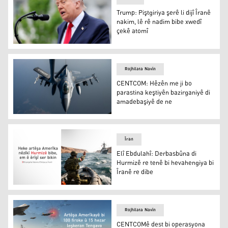
Trump: Piştgiriya şerê li dijî Îranê
nakim, lê rê nadim bibe xwedî
çekê atomî
Trump: Piştgiriya şerê li dijî Îranê nakim, lê rê nadim bi
Rojhilata Navîn
CENTCOM: Hêzên me ji bo
parastina keştiyên bazirganiyê di
amadebaşiyê de ne
CENTCOM: Hêzên me ji bo parastina keştiyên bazirganiy
Îran
Elî Ebdulahî: Derbasbûna di
Hurmizê re tenê bi hevahengiya bi
Îranê re dibe
Elî Ebdulahî: Derbasbûna di Hurmizê re tenê bi hevahengi
Rojhilata Navîn
CENTCOMê dest bi operasyona