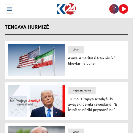
Open Menu
TENGAVA HURMIZÊ
Cîhan
Axios: Amerîka û Îran nêzîkî
lihevkirinê bûne
Axios: Amerîka û Îran nêzîkî lihevkirinê bûne
Rojhilata Navîn
Trump "Projeya Azadiyê" bi
awayekî demkî rawestand: "Bi
Îranê re nêzîkî peymanê ne"
Trump "Projeya Azadiyê" bi awayekî demkî rawestand: "B
Cîhan