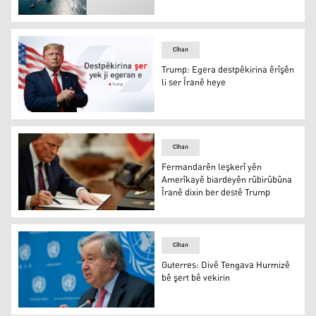
Axios pêşniyareke nû ya Îranê aşkere dike
Cîhan
Trump: Egera destpêkirina êrîşên
li ser Îranê heye
Trump: Egera destpêkirina êrîşên li ser Îranê heye
Cîhan
Fermandarên leşkerî yên
Amerîkayê biardeyên rûbirûbûna
Îranê dixin ber destê Trump
Donald Trump
Cîhan
Guterres: Divê Tengava Hurmizê
bê şert bê vekirin
Antonio Guterres