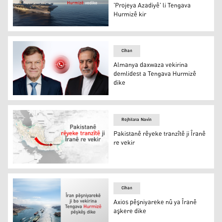
'Projeya Azadiyê' li Tengava
Hurmizê kir
CENTCOMê dest bi operasyona 'Projeya Azadiyê' li Teng
Cîhan
Almanya daxwaza vekirina
demlidest a Tengava Hurmizê
dike
Johann Wadephul û Ebas Iraqçî
Rojhilata Navîn
Pakistanê rêyeke tranzîtê ji Îranê
re vekir
Pakistanê rêyeke tranzîtê ji Îranê re vekir
Cîhan
Axios pêşniyareke nû ya Îranê
aşkere dike