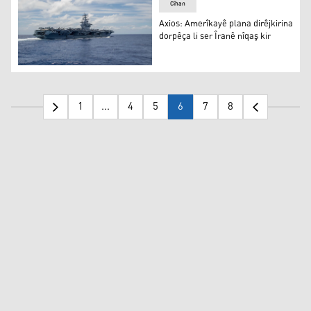
Cîhan
Axios: Amerîkayê plana dirêjkirina
dorpêça li ser Îranê nîqaş kir
Axios: Amerîkayê plana dirêjkirina dorpêça li ser Îranê nî
1
...
4
5
6
7
8