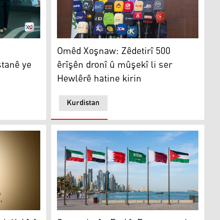
bnanê gotûbêj kirin
Omêd Xoşnaw: Zêdetirî 500 êrîşên dronî û mûş
deyndara Herêma Kurdistanê ye
Omêd Xoşnaw: Zêdetirî 500
êrîşên dronî û mûşekî li ser
tanê ye
Hewlêrê hatine kirin
Kurdistan
weytê
Şeş welatên Erebî: Em naxwazin tevlî şerekî 