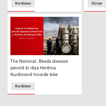
Kurdistan
Sûriye
The National: Bexda dixwaze petrolê bi rêya Herêma K
The National: Bexda dixwaze
petrolê bi rêya Herêma
Kurdistanê hinarde bike
Kurdistan