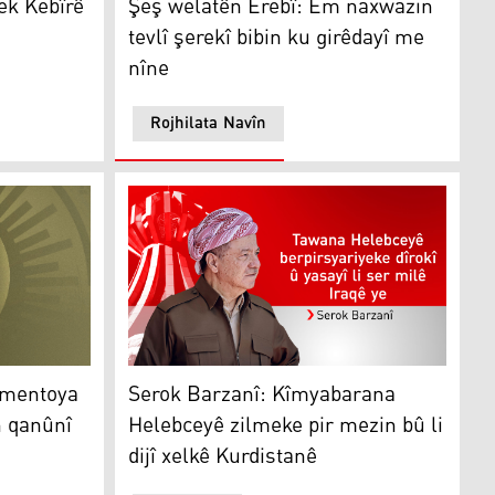
ek Kebîrê
Şeş welatên Erebî: Em naxwazin
tevlî şerekî bibin ku girêdayî me
nîne
Rojhilata Navîn
irin
ntoya Iraqê berevajî rênimayên qanûnî ye
Serok Barzanî: Kîmyabarana Helebceyê zilmek
amentoya
Serok Barzanî: Kîmyabarana
n qanûnî
Helebceyê zilmeke pir mezin bû li
dijî xelkê Kurdistanê