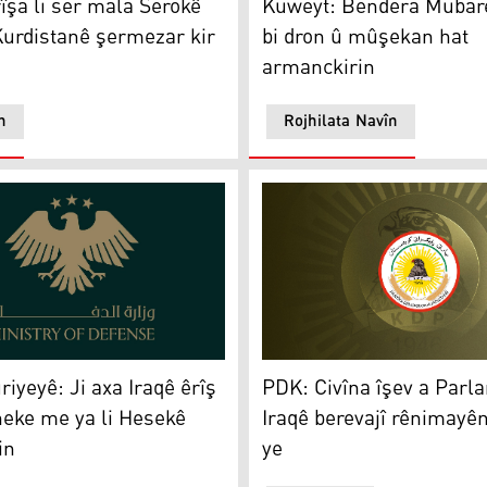
şa li ser mala Serokê
Kuweyt: Bendera Mubar
urdistanê şermezar kir
bi dron û mûşekan hat
armanckirin
n
Rojhilata Navîn
şmergeyan şermezar dike
yeyê: Ji axa Iraqê êrîş li baregeheke me ya li Hesekê hatiye k
PDK: Civîna îşev a Parlame
riyeyê: Ji axa Iraqê êrîş
PDK: Civîna îşev a Parl
heke me ya li Hesekê
Iraqê berevajî rênimayê
in
ye