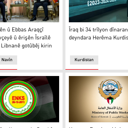
 û Ebbas Araqçî rewşa navçeyê û êrişên Îsraîlê yên li ser Li
asmanî tên destpêkirin
Îraq bi 34 trîlyon dînaran 
ên û Ebbas Araqçî
Îraq bi 34 trîlyon dînaran
çeyê û êrişên Îsraîlê
deyndara Herêma Kurdis
r Libnanê gotûbêj kirin
a Navîn
Kurdistan
oz dike
a li ser mala Serokê Herêma Kurdistanê şermezar kir
Wezareta Karên Giştî ya Ku