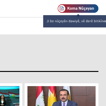
Koma Nûçeyan
Ji bo nûçeyên dawiyê, vê derê bitikîne