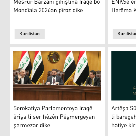
Mesrûr Barzanî gihîştina Iraqê bo
ENKSê êrî
Mondîala 2026an pîroz dike
Herêma K
Kurdistan
Kurdista
Serokatiya Parlamentoya Iraqê êrîşa li ser hêzên Pê
Artêşa Sûri
Serokatiya Parlamentoya Iraqê
Artêşa Sû
êrîşa li ser hêzên Pêşmergeyan
li barege
şermezar dike
hatiye kir