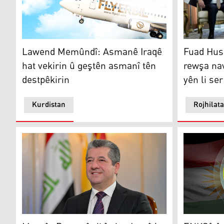
Fuad Husên
Lawend Memûndî: Asmanê Iraqê hat vekirin û geştên 
Fuad Hus
Lawend Memûndî: Asmanê Iraqê
rewşa nav
hat vekirin û geştên asmanî tên
yên li se
destpêkirin
Kurdistan
Rojhilat
Mesrûr Barzanî gihîştina Iraqê bo Mondîala 2026an pîr
ENKSê êrîş