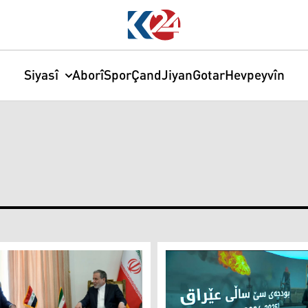
Siyasî
Aborî
Spor
Çand
Jiyan
Gotar
Hevpeyvîn