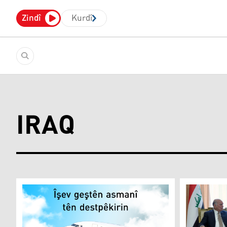
Zindî
Kurdî
IRAQ