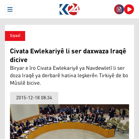
Open Menu
Siyasî
Civata Ewlekariyê li ser daxwaza Iraqê
dicive
Biryar e îro Civata Ewlekariyê ya Navdewletî li ser
doza Iraqê ya derbarê hatina leşkerên Tirkiyê de bo
Mûsilê bicive.
2015-12-18 08:34