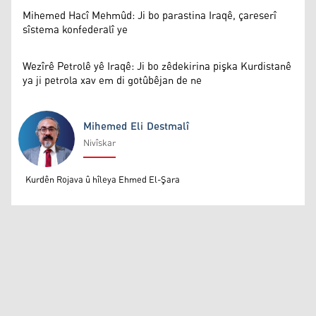
Mihemed Hacî Mehmûd: Ji bo parastina Iraqê, çareserî
sîstema konfederalî ye
Wezîrê Petrolê yê Iraqê: Ji bo zêdekirina pişka Kurdistanê
ya ji petrola xav em di gotûbêjan de ne
Mihemed Eli Destmalî
Nivîskar
Mihemed Eli Destmalî
Kurdên Rojava û hîleya Ehmed El-Şara