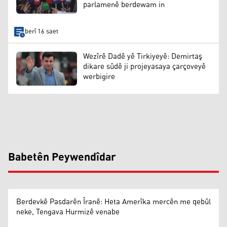
parlamenê berdewam in
berî 16 saet
Wezîrê Dadê yê Tirkiyeyê: Demirtaş
dikare sûdê ji projeyasaya çarçoveyê
werbigire
Babetên Peywendîdar
Berdevkê Pasdarên Îranê: Heta Amerîka mercên me qebûl
neke, Tengava Hurmizê venabe