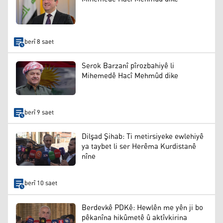
berî 8 saet
Serok Barzanî pîrozbahiyê li
Mihemedê Hacî Mehmûd dike
berî 9 saet
Dilşad Şihab: Ti metirsiyeke ewlehiyê
ya taybet li ser Herêma Kurdistanê
nîne
berî 10 saet
Berdevkê PDKê: Hewlên me yên ji bo
pêkanîna hikûmetê û aktîvkirina