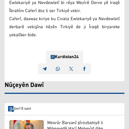
Ewlekariyê ya Nevdewletî bi rêya Wezîrê Derve yê Iraqê
Îbrahîm Caferî doz li ser Tirkiyê vekir.
Caferî, daxwaz kiriye ku Civata Ewlekariyê ya Nevdewletî
derbarê vekişîna hêzên Tirkiyê de ji Îraqê biryareke
yekalîker bide.
Kurdistan24
Nûçeyên Dawî
berî 8 saet
Mesrûr Barzanî pîrozbahiyê li
Mihemedê Hacî Mehmûd dike