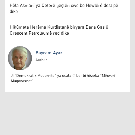
Hêla Asmanî ya Qeterê geştên xwe bo Hewlêrê dest pê
dike
Hikûmeta Herêma Kurdistanê biryara Dana Gas û
Crescent Petroleumê red dike
Bayram Ayaz
Author
Bayram Ayaz
Ji “Demokratik Modernite” ya ocalanî, ber bi hêzeka “Mîhwerî
Muqawemet”