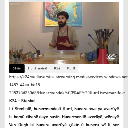
cihan
Hunermend
K24
Kurd
https://k24mediaservice.streaming.mediaservices.windows.net
1487-44ea-bd18-
208373d360d8/Hunermendek%C3%AE%20Kurd.ism/manifest
K24 – Stanbol
Li Stenbolê, hunermendekî Kurd, hunera xwe ya averûyê
bi hemû cîhanê daye nasîn. Hunermendê averûyê, wêneyê
Van Gogh bi hunera averûyê çêkir û hunera wî li ser