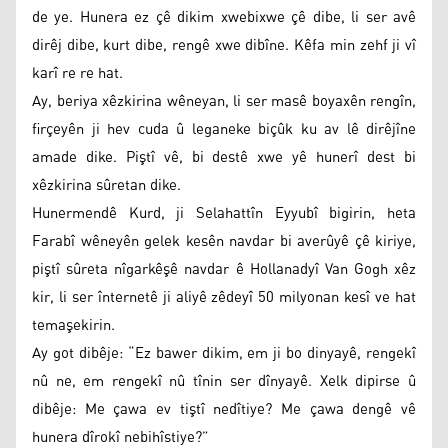
de ye. Hunera ez çê dikim xwebixwe çê dibe, li ser avê
dirêj dibe, kurt dibe, rengê xwe dibîne. Kêfa min zehf ji vî
karî re re hat.
Ay, beriya xêzkirina wêneyan, li ser masê boyaxên rengîn,
firçeyên ji hev cuda û leganeke biçûk ku av lê dirêjîne
amade dike. Piştî vê, bi destê xwe yê hunerî dest bi
xêzkirina sûretan dike.
Hunermendê Kurd, ji Selahattîn Eyyubî bigirin, heta
Farabî wêneyên gelek kesên navdar bi averûyê çê kiriye,
piştî sûreta nîgarkêşê navdar ê Hollanadyî Van Gogh xêz
kir, li ser înternetê ji aliyê zêdeyî 50 milyonan kesî ve hat
temaşekirin.
Ay got dibêje: “Ez bawer dikim, em ji bo dinyayê, rengekî
nû ne, em rengekî nû tînin ser dînyayê. Xelk dipirse û
dibêje: Me çawa ev tiştî nedîtiye? Me çawa dengê vê
hunera dîrokî nebihîstiye?”