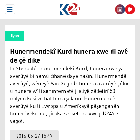
Open Menu
Jiyan
Hunermendekî Kurd hunera xwe di avê
de çê dike
Li Stenbolê, hunermendekî Kurd, hunera xwe ya
averûyê bi hemû cîhanê daye nasîn. Hunermendê
averûyê, wêneyê Van Gogh bi hunera averûyê çêkir
û hunera wî li ser înternetê ji aliyê zêdetirî 50
milyon kesî ve hat temaşekirin. Hunermendê
averûyê ku li Ewropa û Amerîkayê pêşengehên
hunerî vekirine, çîroka serkeftina xwe ji K24're
vegot.
2016-06-27 15:47