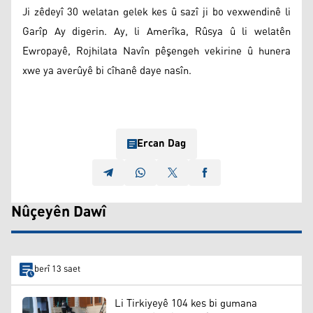
Ji zêdeyî 30 welatan gelek kes û sazî ji bo vexwendinê li
Garîp Ay digerin. Ay, li Amerîka, Rûsya û li welatên
Ewropayê, Rojhilata Navîn pêşengeh vekirine û hunera
xwe ya averûyê bi cîhanê daye nasîn.
Ercan Dag
Nûçeyên Dawî
berî 13 saet
Li Tirkiyeyê 104 kes bi gumana