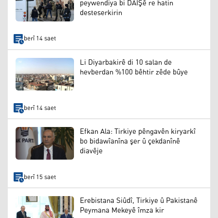
peywendiya bi DAIŞê re hatin
desteserkirin
berî 14 saet
Li Diyarbakirê di 10 salan de
hevberdan %100 bêhtir zêde bûye
berî 14 saet
Efkan Ala: Tirkiye pêngavên kiryarkî
bo bidawîanîna şer û çekdanînê
diavêje
berî 15 saet
Erebistana Siûdî, Tirkiye û Pakistanê
Peymana Mekeyê îmza kir