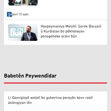
berî 15 saet
Hevpeymaniya Mesihî: Serok Barzanî
û Kurdistan bo pêkhateyan
penageheke aram bûn
Babetên Peywendîdar
Li Qamişloyê welatî bo guhertina pereyên kevn rastî
astengiyan tên