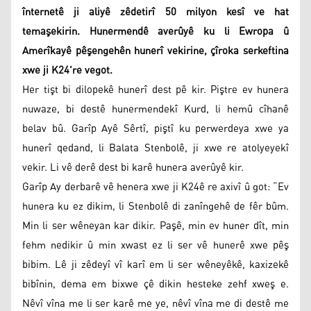
înternetê ji aliyê zêdetirî 50 milyon kesî ve hat
temaşekirin. Hunermendê averûyê ku li Ewropa û
Amerîkayê pêşengehên hunerî vekirine, çîroka serkeftina
xwe ji K24're vegot.
Her tişt bi dilopekê hunerî dest pê kir. Piştre ev hunera
nuwaze, bi destê hunermendekî Kurd, li hemû cîhanê
belav bû. Garîp Ayê Sêrtî, piştî ku perwerdeya xwe ya
hunerî qedand, li Balata Stenbolê, ji xwe re atolyeyekî
vekir. Li vê derê dest bi karê hunera averûyê kir.
Garîp Ay derbarê vê henera xwe ji K24ê re axivî û got: “Ev
hunera ku ez dikim, li Stenbolê di zanîngehê de fêr bûm.
Min li ser wêneyan kar dikir. Paşê, min ev huner dît, min
fehm nedikir û min xwast ez li ser vê hunerê xwe pêş
bibim. Lê ji zêdeyî vî karî em li ser wêneyêkê, kaxizekê
bibînin, dema em bixwe çê dikin hesteke zehf xweş e.
Nêvî vîna me li ser karê me ye, nêvî vîna me di destê me