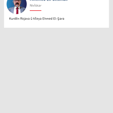
Nivîskar
Mihemed Eli Destmalî
Kurdên Rojava û hîleya Ehmed El-Şara