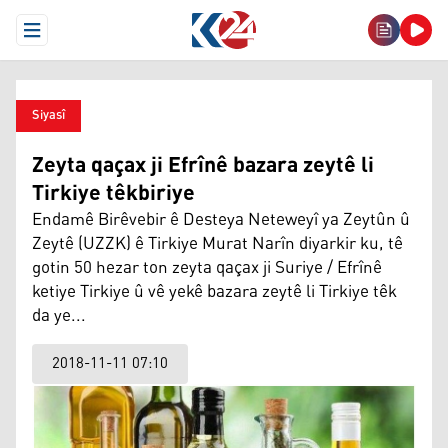
Open Menu
Siyasî
Zeyta qaçax ji Efrînê bazara zeytê li
Tirkiye têkbiriye
Endamê Birêvebir ê Desteya Neteweyî ya Zeytûn û
Zeytê (UZZK) ê Tirkiye Murat Narîn diyarkir ku, tê
gotin 50 hezar ton zeyta qaçax ji Suriye / Efrînê
ketiye Tirkiye û vê yekê bazara zeytê li Tirkiye têk
da ye...
2018-11-11 07:10