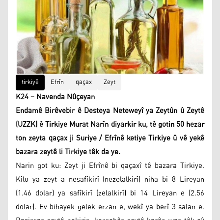
tirkiyê
Efrîn
qaçax
Zeyt
K24 – Navenda Nûçeyan
Endamê Birêvebir ê Desteya Neteweyî ya Zeytûn û Zeytê
(UZZK) ê Tirkiye Murat Narîn diyarkir ku, tê gotin 50 hezar
ton zeyta qaçax ji Suriye / Efrînê ketiye Tirkiye û vê yekê
bazara zeytê li Tirkiye têk da ye.
Narin got ku: Zeyt ji Efrînê bi qaçaxî tê bazara Tirkiye.
Kîlo ya zeyt a nesafîkirî (nezelalkirî) niha bi 8 Lireyan
(1.46 dolar) ya safîkirî (zelalkirî) bi 14 Lireyan e (2.56
dolar). Ev bihayek gelek erzan e, wekî ya berî 3 salan e.