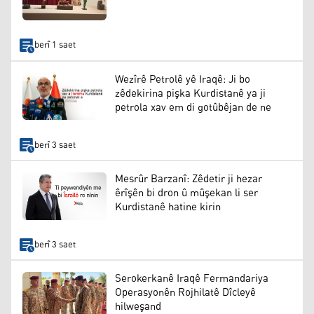
berî 1 saet
Wezîrê Petrolê yê Iraqê: Ji bo
zêdekirina pişka Kurdistanê ya ji
petrola xav em di gotûbêjan de ne
berî 3 saet
Mesrûr Barzanî: Zêdetir ji hezar
êrîşên bi dron û mûşekan li ser
Kurdistanê hatine kirin
berî 3 saet
Serokerkanê Iraqê Fermandariya
Operasyonên Rojhilatê Dîcleyê
hilweşand