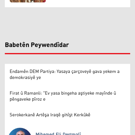
Babetên Peywendîdar
Endamên DEM Partiya: Yasaya çarçoveyê gava yekem a
demokrasiyê ye
Firat û Ramanli: "Ev yasa bingeha aştiyeke mayînde û
pêngaveke pîroz e
Serokerkanê Artêşa Iraqê gihîşt Kerkûkê
Mihemed Eli Destmalî