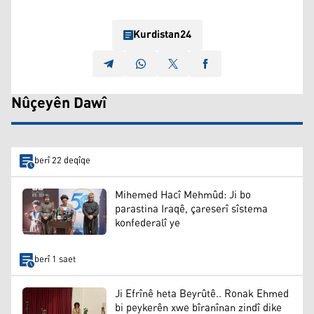
Kurdistan24
Nûçeyên Dawî
berî 22 deqîqe
Mihemed Hacî Mehmûd: Ji bo
parastina Iraqê, çareserî sîstema
konfederalî ye
berî 1 saet
Ji Efrînê heta Beyrûtê.. Ronak Ehmed
bi peykerên xwe bîranînan zindî dike