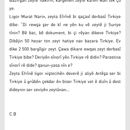
Bazirgan zeytê nakirin, kargehên zeytê karên wan têk çû
ye.
Ligor Murat Narin, zeyta Efrînê bi qaçaxî derbasî Tirkiye
dibe: “Di rewşa şer de kî ne yên ku vê zeytê ji Suriye
tînin? Bê bac, bê dokument, bi çi rêyan dikeve Tirkiye?
Dibêjin 50 hezar ton zeyt hatiye nav bazara Tirkiye. Ev
dike 2 500 bargîlgir zeyt. Çawa dikare ewqas zeyt derbasî
Tirkiye bibe? Deriyên sînorî yên Tirkiye rê didin? Parastina
sînorî rê dide? qanun-yasa nîn e?
Zeyta Efrînê ligor niştecihên deverê ji aliyê Artêşa ser bi
Tirkiye û grûbên çekdar ên biser Tirkiye vet ê dizîn û dest
dideynin ser zeviyên zeytûnan…
C.B