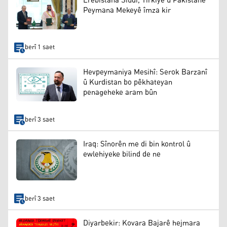
Erebistana Siûdî, Tirkiye û Pakistanê
Peymana Mekeyê îmza kir
berî 1 saet
Hevpeymaniya Mesihî: Serok Barzanî
û Kurdistan bo pêkhateyan
penageheke aram bûn
berî 3 saet
Iraq: Sînorên me di bin kontrol û
ewlehiyeke bilind de ne
berî 3 saet
Diyarbekir: Kovara Bajarê hejmara