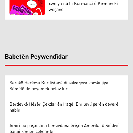
xwe ya nû bi Kurmancî û Kirmanckî
weşand
Babetên Peywendîdar
Serokê Herêma Kurdistanê di salvegera komkujiya
Sêmêlê de peyamek belav kir
Berdevkê Hêzên Çekdar ên Iraqê: Em tevlî şerên deverê
nabin
Amirî bo paşxistina bersivdana êrîşên Amerîka û Siûdiyê
bangî komên çekdar kir