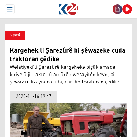
Open Menu
Siyasî
Kargehek li Şarezûrê bi şêwazeke cuda
traktoran çêdike
Welatiyekî li Şarezûrê kargeheke biçûk amade
kiriye û ji traktor û amûrên wesayîtên kevn, bi
şêwaz û dîzaynên cuda, car din traktoran çêdike.
2020-11-16 19:47