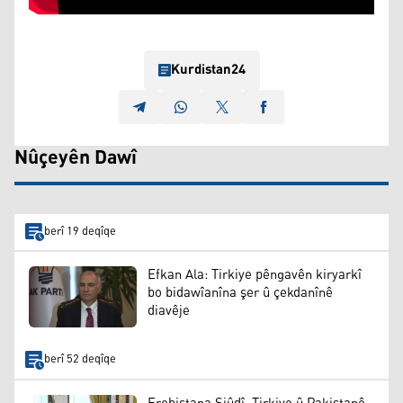
Kurdistan24
Nûçeyên Dawî
berî 19 deqîqe
Efkan Ala: Tirkiye pêngavên kiryarkî
bo bidawîanîna şer û çekdanînê
diavêje
berî 52 deqîqe