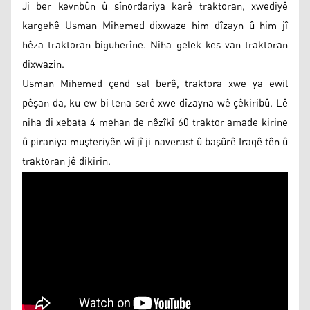
Ji ber kevnbûn û sînordariya karê traktoran, xwediyê
kargehê Usman Mihemed dixwaze him dîzayn û him jî
hêza traktoran biguherîne. Niha gelek kes van traktoran
dixwazin.
Usman Mihemed çend sal berê, traktora xwe ya ewil
pêşan da, ku ew bi tena serê xwe dîzayna wê çêkiribû. Lê
niha di xebata 4 mehan de nêzîkî 60 traktor amade kirine
û piraniya muşteriyên wî jî ji naverast û başûrê Iraqê tên û
traktoran jê dikirin.