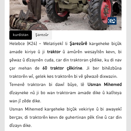
kurdistan
Şarezûr
Helebce (K24) – Welatiyekî li
Şarezûrê
kargeheke biçûk
amade kiriye û ji
traktor
û amûrên wesayîtên kevn, bi
şêwaz û dîzaynên cuda, car din traktoran çêdike, ku di nav
çar mehan de
60 traktor çêkirine
. Ji ber bihêzbûna
traktorên wî, gelek kes traktorên bi vê şêwazê dixwazin.
Temenê traktoran bi dawî bûye, lê
Usman Mihemed
dîzayneke nû ji bo wan traktoram amade dike û kalîteya
wan jî zêde dike.
Usman Mihemed kargeheke biçûk vekiriye û bi awayekî
berçav, di traktorên kevn de guhertinan pêk tîne û car din
dîzayn dike.