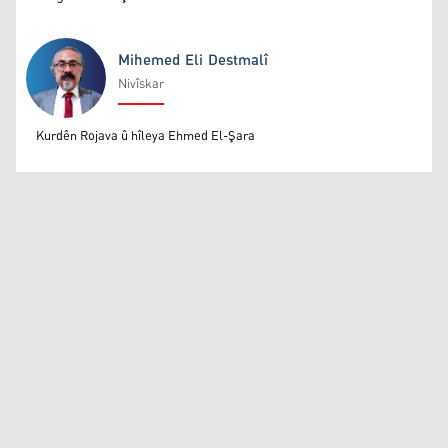
Mihemed Eli Destmalî
Nivîskar
Mihemed Eli Destmalî
Kurdên Rojava û hîleya Ehmed El-Şara