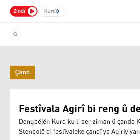
Zindî
Kurdî
Çand
Festîvala Agirî bi reng û 
Dengbêjên Kurd ku li ser ziman û çanda Kur
Stenbolê di festîvaleke çandî ya Agiriyiyan 