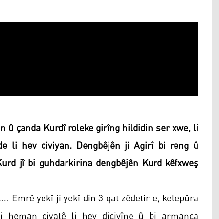
 û çanda Kurdî roleke girîng hildidin ser xwe, li
de li hev civiyan. Dengbêjên ji Agirî bi reng û
Kurd jî bi guhdarkirina dengbêjên Kurd kêfxweş
rt… Emrê yekî ji yekî din 3 qat zêdetir e, kelepûra
i heman civatê li hev dicivîne û bi armanca