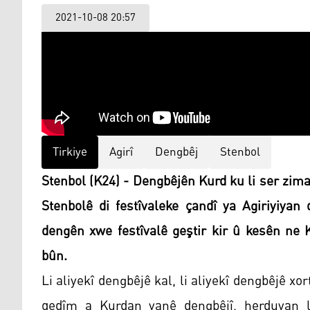
2021-10-08 20:57
Tirkiye
Agirî
Dengbêj
Stenbol
Stenbol (K24) - Dengbêjên Kurd ku li ser ziman
Stenbolê di festîvaleke çandî ya Agiriyiyan 
dengên xwe festîvalê geştir kir û kesên ne 
bûn.
Li aliyekî dengbêjê kal, li aliyekî dengbêjê xo
qedîm a Kurdan yanê dengbêjî, herduyan l