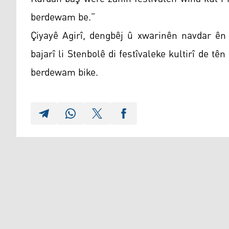
berdewam be.”
Çiyayê Agirî, dengbêj û xwarinên navdar ên 
bajarî li Stenbolê di festîvaleke kultirî de t
berdewam bike.