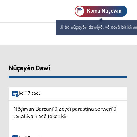
Koma Nûçeyan
Ji bo nûçeyên dawiyê, vê derê bitikîne
Nûçeyên Dawî
berî 7 saet
Nêçîrvan Barzanî û Zeydî parastina serwerî û
tenahiya Iraqê tekez kir