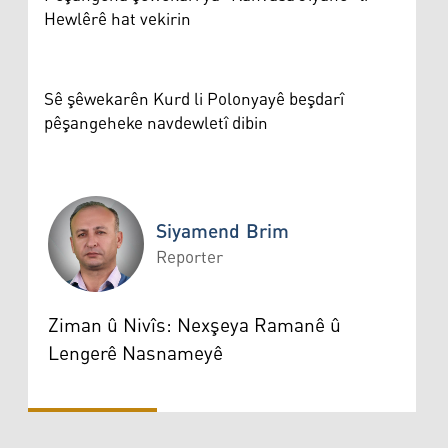
Hewlêrê hat vekirin
Sê şêwekarên Kurd li Polonyayê beşdarî
pêşangeheke navdewletî dibin
Siyamend Brim
Reporter
Siyamend Brim
Ziman û Nivîs: Nexşeya Ramanê û
Lengerê Nasnameyê