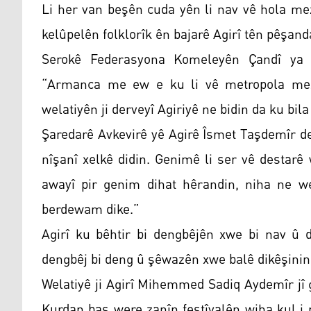
Li her van beşên cuda yên li nav vê hola mez
kelûpelên folklorîk ên bajarê Agirî tên pêşand
Serokê Federasyona Komeleyên Çandî ya A
“Armanca me ew e ku li vê metropola mez
welatiyên ji derveyî Agiriyê ne bidin da ku bi
Şaredarê Avkevirê yê Agirê Îsmet Taşdemîr de
nîşanî xelkê didin. Genimê li ser vê destarê
awayî pir genim dihat hêrandin, niha ne wek
berdewam dike.”
Agirî ku bêhtir bi dengbêjên xwe bi nav û d
dengbêj bi deng û şêwazên xwe balê dikêşinin
Welatiyê ji Agirî Mihemmed Sadiq Aydemîr jî 
Kurdan baş were zanîn festîvalên wiha kul i 