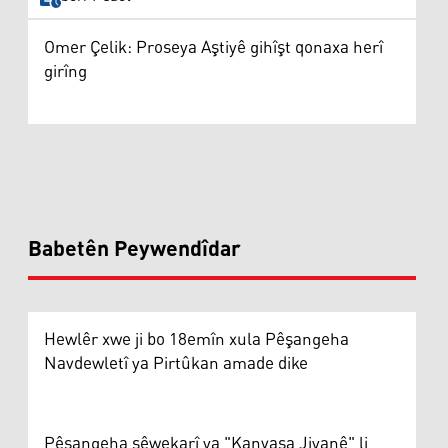
Omer Çelik: Proseya Aştiyê gihîşt qonaxa herî
girîng
Babetên Peywendîdar
Hewlêr xwe ji bo 18emîn xula Pêşangeha
Navdewletî ya Pirtûkan amade dike
Pêşangeha şêwekarî ya "Kanvasa Jiyanê" li