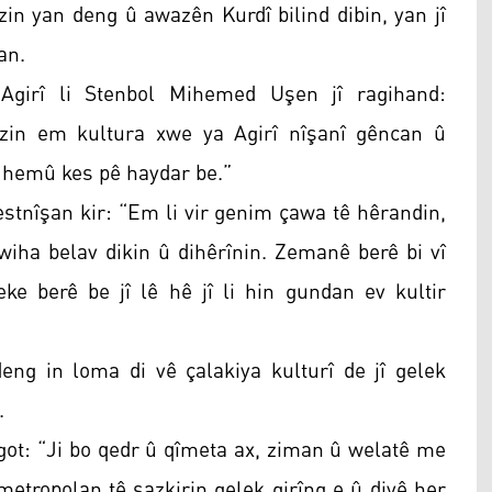
in yan deng û awazên Kurdî bilind dibin, yan jî
an.
girî li Stenbol Mihemed Uşen jî ragihand:
in em kultura xwe ya Agirî nîşanî gêncan û
la hemû kes pê haydar be.”
stnîşan kir: “Em li vir genim çawa tê hêrandin,
 wiha belav dikin û dihêrînin. Zemanê berê bi vî
e berê be jî lê hê jî li hin gundan ev kultir
eng in loma di vê çalakiya kulturî de jî gelek
.
got: “Ji bo qedr û qîmeta ax, ziman û welatê me
metropolan tê sazkirin gelek girîng e û divê her