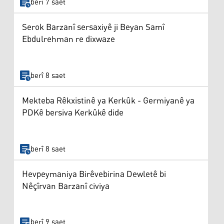
berî 7 saet
Serok Barzanî sersaxiyê ji Beyan Samî
Ebdulrehman re dixwaze
berî 8 saet
Mekteba Rêkxistinê ya Kerkûk - Germiyanê ya
PDKê bersiva Kerkûkê dide
berî 8 saet
Hevpeymaniya Birêvebirina Dewletê bi
Nêçîrvan Barzanî civiya
berî 9 saet