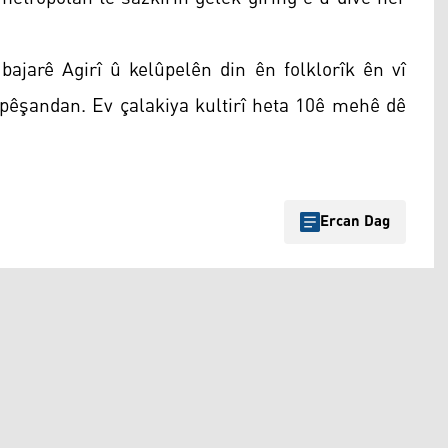
bajarê Agirî û kelûpelên din ên folklorîk ên vî
ên pêşandan. Ev çalakiya kultirî heta 10ê mehê dê
Ercan Dag