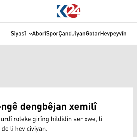
Siyasî
Aborî
Spor
Çand
Jiyan
Gotar
Hevpeyvîn
dengê dengbêjan xemilî
dî roleke girîng hildidin ser xwe, li
de li hev civiyan.