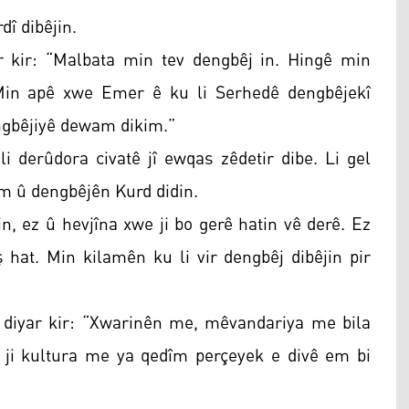
î dibêjin.
r kir: “Malbata min tev dengbêj in. Hingê min
Min apê xwe Emer ê ku li Serhedê dengbêjekî
dengbêjiyê dewam dikim.”
li derûdora civatê jî ewqas zêdetir dibe. Li gel
am û dengbêjên Kurd didin.
in, ez û hevjîna xwe ji bo gerê hatin vê derê. Ez
hat. Min kilamên ku li vir dengbêj dibêjin pir
r diyar kir: “Xwarinên me, mêvandariya me bila
 ji kultura me ya qedîm perçeyek e divê em bi