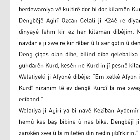
berdewamiya vê kultirê dor bi dor kilamên Kurd
Dengbêjê Agirî Ozcan Celalî ji K24ê re diya
dinyayê fehm kir ez her kilaman dibêjim. 
navdar e ji xwe re kir rêber û li ser gotin û 
Deng çiqas olan dibe, bilind dibe qelebalixa 
guhdarên Kurd, kesên ne Kurd in jî pesnê kil
Welatiyekî ji Afyonê dibêje: “Em xelkê Afyon 
Kurdî nizanim lê ev dengê Kurdî bi me xweş 
eciband.”
Welatiya ji Agirî ya bi navê Kezîban Aydemî
hemû kes baş bibine û nas bike. Dengbêjî jî
zarokên xwe û bi miletên din nedin jibîrkirin.”