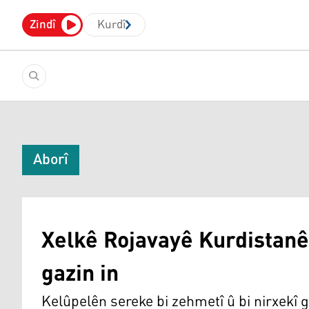
Zindî
Kurdî
Aborî
Xelkê Rojavayê Kurdistanê j
gazin in
Kelûpelên sereke bi zehmetî û bi nirxekî g