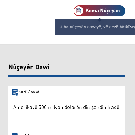
Koma Nûçeyan
Ji bo nûçeyên dawiyê, vê derê bitikîne
Nûçeyên Dawî
berî 7 saet
Amerîkayê 500 milyon dolarên din şandin Iraqê