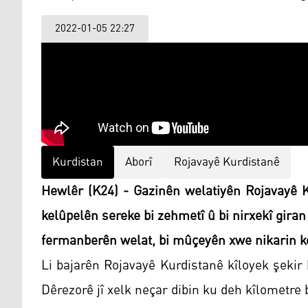
2022-01-05 22:27
Kurdistan
Aborî
Rojavayê Kurdistanê
Hewlêr (K24) - Gazinên welatiyên Rojavayê K
kelûpelên sereke bi zehmetî û bi nirxekî gira
fermanberên welat, bi mûçeyên xwe nikarin ke
Li bajarên Rojavayê Kurdistanê kîloyek şekir b
Dêrezorê jî xelk neçar dibin ku deh kîlometre b