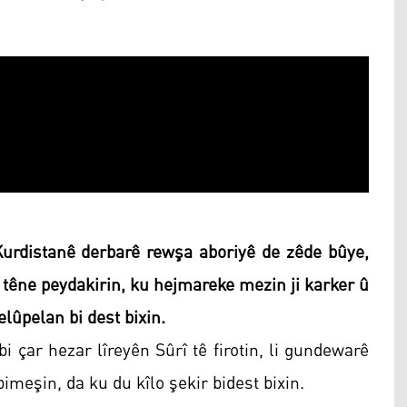
urdistanê derbarê rewşa aboriyê de zêde bûye,
n têne peydakirin, ku hejmareke mezin ji karker û
lûpelan bi dest bixin.
i çar hezar lîreyên Sûrî tê firotin, li gundewarê
imeşin, da ku du kîlo şekir bidest bixin.