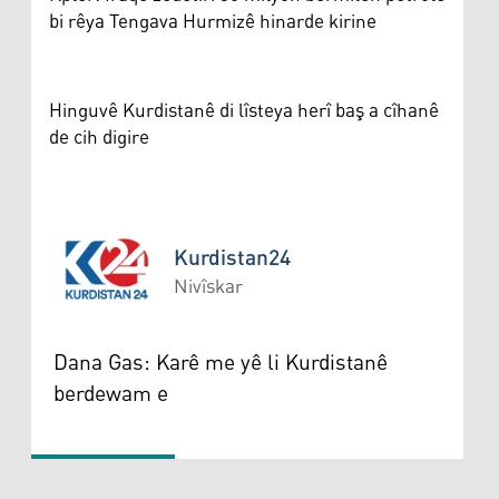
bi rêya Tengava Hurmizê hinarde kirine
Hinguvê Kurdistanê di lîsteya herî baş a cîhanê
de cih digire
Kurdistan24
Nivîskar
Kurdistan24
Dana Gas: Karê me yê li Kurdistanê
berdewam e