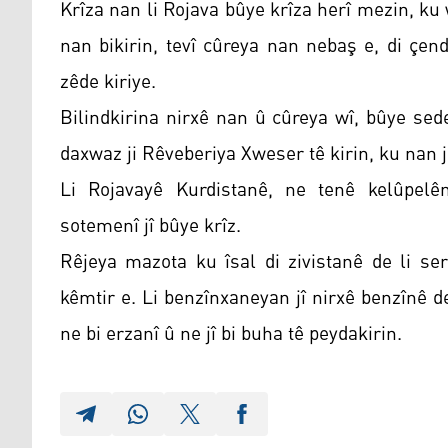
Krîza nan li Rojava bûye krîza herî mezin, ku 
nan bikirin, tevî cûreya nan nebaş e, di çe
zêde kiriye.
Bilindkirina nirxê nan û cûreya wî, bûye se
daxwaz ji Rêveberiya Xweser tê kirin, ku nan j
Li Rojavayê Kurdistanê, ne tenê kelûpelên
sotemenî jî bûye krîz.
Rêjeya mazota ku îsal di zivistanê de li ser
kêmtir e. Li benzînxaneyan jî nirxê benzînê d
ne bi erzanî û ne jî bi buha tê peydakirin.