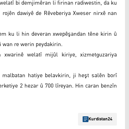
welatî bi demjimêran li firinan radiwestin, da ku
nd rojên dawiyê de Rêveberiya Xweser nirxê nan
dem ku li hin deveran xwepêşandan têne kirin û
i wan re werin peydakirin.
 xwarinê welatî mijûl kiriye, xizmetguzariya
 malbatan hatiye belavkirin, ji heşt salên borî
erketiye 2 hezar û 700 lîreyan. Hin caran benzîn
Kurdistan24