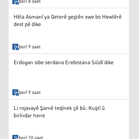
berî 8 saet
Hêla Asmanî ya Qeterê geştên xwe bo Hewlêrê
dest pê dike
berî 9 saet
Erdogan sibe serdana Erebistana Siûdî dike
berî 9 saet
Li rojavayê Şamê teqînek çê bû: Kuştî û
birîndar hene
berî 10 saet