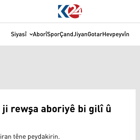
Siyasî
Aborî
Spor
Çand
Jiyan
Gotar
Hevpeyvîn
i rewşa aboriyê bi gilî û
iran têne peydakirin.