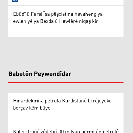
Ebûdî û Farsi Îsa pêşxistina hevahengiya
ewlehiyê ya Bexda û Hewlêrê nîqaş kir
Babetên Peywendîdar
Hinardekirina petrola Kurdistanê bi rêjeyeke
berçav kêm bûye
Kpler: Iraqê zêdetirî 30 milyon bermîlên petrolê