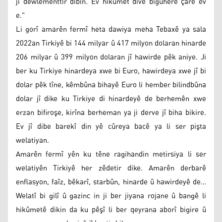
jî dewlementtir dibin. Ev hikûmet divê biguhere çare ev
e."
Li gorî amarên fermî heta dawiya meha Tebaxê ya sala
2022an Tirkiyê bi 144 milyar û 417 milyon dolaran hinarde
206 milyar û 399 milyon dolaran jî hawirde pêk aniye. Ji
ber ku Tirkiye hinardeya xwe bi Euro, hawirdeya xwe jî bi
dolar pêk tîne, kêmbûna bihayê Euro li hember bilindbûna
dolar jî dike ku Tirkiye di hinardeyê de berhemên xwe
erzan bifiroşe, kirîna berheman ya ji derve jî biha bikire.
Ev jî dibe barekî din yê cûreya bacê ya li ser pişta
welatiyan.
Amarên fermî yên ku têne ragihandin metirsiya li ser
welatiyên Tirkiyê her zêdetir dike. Amarên derbarê
enflasyon, faîz, bêkarî, starbûn, hinarde û hawirdeyê de…
Welatî bi gilî û gazinc in ji ber jiyana rojane û bangê li
hikûmetê dikin da ku pêşî li ber qeyrana aborî bigire û