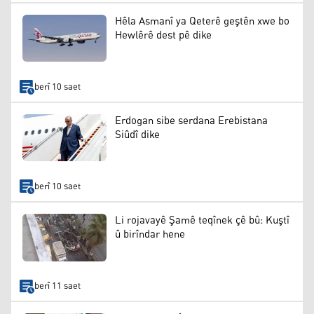
Hêla Asmanî ya Qeterê geştên xwe bo
Hewlêrê dest pê dike
berî 10 saet
Erdogan sibe serdana Erebistana
Siûdî dike
berî 10 saet
Li rojavayê Şamê teqînek çê bû: Kuştî
û birîndar hene
berî 11 saet