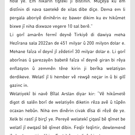
holê ye. Em nikarin tiştekî jî bistînin. Mûçeya ku em
distînin di nava saetekê de xilas dibe diçe. Dema em li
pergala aboriyê dinihêrin ez bawer dikim ku ev hikûmet
bixwe jî niha dixwaze vegere 10 sal berê.”
Li gorî amarên fermî deynê Tirkiyê di dawiya meha
Hezîrana sala 2022an de 451 milyar û 200 milyon dolar e.
Mehane faîza vî deynî jî zêdetirî 30 milyar dolar e. Li gorî
aborînas û şarezayên babetê faîza vî deynê giran bi rêya
enflasyon û zemmên têne kirin ji berîka welatiyan
derdikeve. Welatî jî li hember vê rewşê neçar in û bi gilî
gazinc in.
Welatiyekî bi navê Bîlal Arslan diyar kir: “Vê hikûmetê
digot di salên borî de welatiyên diketin rêza avê û tûpên
ocaxan hebûn. Niha em dinêrin civak dîsa di rêzê de ye.
Xelk bi rastî jî birçî ye. Pereyê welatekî çiqasî bê qîmet be
welatî jî ewqasî bê qîmet dibin. Feqîr feqîrtir, dewlemend