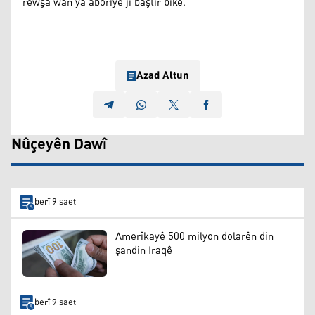
rewşa wan ya aboriyê jî baştir bike.
Azad Altun
Nûçeyên Dawî
berî 9 saet
Amerîkayê 500 milyon dolarên din
şandin Iraqê
berî 9 saet