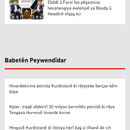
Ebûdî û Farsi Îsa pêşxistina
hevahengiya ewlehiyê ya Bexda û
Hewlêrê nîqaş kir
Babetên Peywendîdar
Hinardekirina petrola Kurdistanê bi rêjeyeke berçav kêm
bûye
Kpler: Iraqê zêdetirî 30 milyon bermîlên petrolê bi rêya
Tengava Hurmizê hinarde kirine
Hinguvê Kurdistanê di lîsteya herî baş a cîhanê de cih