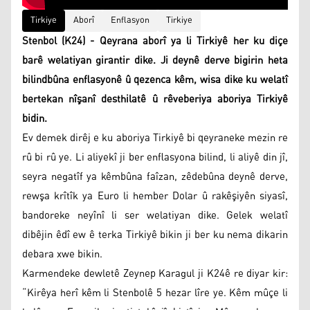
Tirkiye
Aborî
Enflasyon
Tirkiye
Stenbol (K24) - Qeyrana aborî ya li Tirkiyê her ku diçe
barê welatiyan girantir dike. Ji deynê derve bigirin heta
bilindbûna enflasyonê û qezenca kêm, wisa dike ku welatî
bertekan nîşanî desthilatê û rêveberiya aboriya Tirkiyê
bidin.
Ev demek dirêj e ku aboriya Tirkiyê bi qeyraneke mezin re
rû bi rû ye. Li aliyekî ji ber enflasyona bilind, li aliyê din jî,
seyra negatîf ya kêmbûna faîzan, zêdebûna deynê derve,
rewşa krîtîk ya Euro li hember Dolar û rakêşiyên siyasî,
bandoreke neyînî li ser welatiyan dike. Gelek welatî
dibêjin êdî ew ê terka Tirkiyê bikin ji ber ku nema dikarin
debara xwe bikin.
Karmendeke dewletê Zeynep Karagul ji K24ê re diyar kir:
“Kirêya herî kêm li Stenbolê 5 hezar lîre ye. Kêm mûçe li