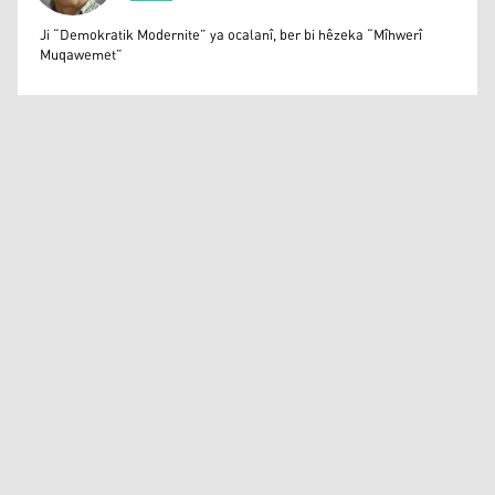
Bayram Ayaz
Ji “Demokratik Modernite” ya ocalanî, ber bi hêzeka “Mîhwerî
Muqawemet”