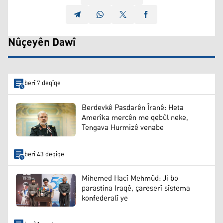
Nûçeyên Dawî
berî 7 deqîqe
Berdevkê Pasdarên Îranê: Heta
Amerîka mercên me qebûl neke,
Tengava Hurmizê venabe
berî 43 deqîqe
Mihemed Hacî Mehmûd: Ji bo
parastina Iraqê, çareserî sîstema
konfederalî ye