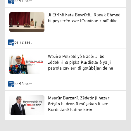
berî 1 saet
Ji Efrînê heta Beyrûtê.. Ronak Ehmed
bi peykerên xwe bîranînan zindî dike
berî 2 saet
Wezîrê Petrolê yê Iraqê: Ji bo
zêdekirina pişka Kurdistanê ya ji
petrola xav em di gotûbêjan de ne
berî 3 saet
Mesrûr Barzanî: Zêdetir ji hezar
êrîşên bi dron û mûşekan li ser
Kurdistanê hatine kirin