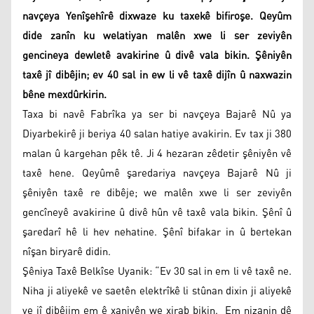
navçeya Yenîşehîrê dixwaze ku taxekê bifiroşe. Qeyûm
dide zanîn ku welatiyan malên xwe li ser zeviyên
gencineya dewletê avakirine û divê vala bikin. Şêniyên
taxê jî dibêjin; ev 40 sal in ew li vê taxê dijîn û naxwazin
bêne mexdûrkirin.
Taxa bi navê Fabrîka ya ser bi navçeya Bajarê Nû ya
Diyarbekirê ji beriya 40 salan hatiye avakirin. Ev tax ji 380
malan û kargehan pêk tê. Ji 4 hezaran zêdetir şêniyên vê
taxê hene. Qeyûmê şaredariya navçeya Bajarê Nû ji
şêniyên taxê re dibêje; we malên xwe li ser zeviyên
gencîneyê avakirine û divê hûn vê taxê vala bikin. Şênî û
şaredarî hê li hev nehatine. Şênî bifakar in û bertekan
nîşan biryarê didin.
Şêniya Taxê Belkîse Uyanik: “Ev 30 sal in em li vê taxê ne.
Niha ji aliyekê ve saetên elektrîkê li stûnan dixin ji aliyekê
ve jî dibêjim em ê xaniyên we xirab bikin. Em nizanin dê