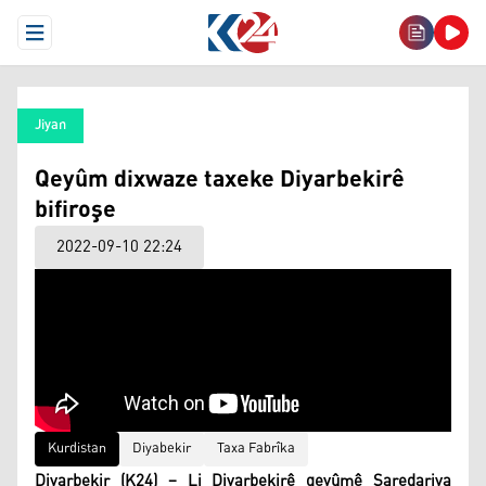
Open Menu
Jiyan
Qeyûm dixwaze taxeke Diyarbekirê
bifiroşe
2022-09-10 22:24
Kurdistan
Diyabekir
Taxa Fabrîka
Diyarbekir (K24) – Li Diyarbekirê qeyûmê Şaredariya