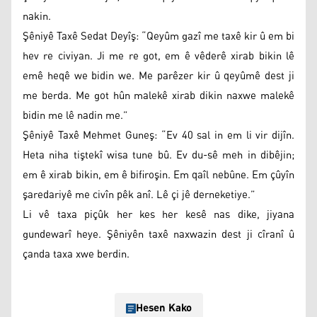
nakin.
Şêniyê Taxê Sedat Deyîş: “Qeyûm gazî me taxê kir û em bi
hev re civiyan. Ji me re got, em ê vêderê xirab bikin lê
emê heqê we bidin we. Me parêzer kir û qeyûmê dest ji
me berda. Me got hûn malekê xirab dikin naxwe malekê
bidin me lê nadin me.”
Şêniyê Taxê Mehmet Guneş: “Ev 40 sal in em li vir dijîn.
Heta niha tiştekî wisa tune bû. Ev du-sê meh in dibêjin;
em ê xirab bikin, em ê bifiroşin. Em qaîl nebûne. Em çûyîn
şaredariyê me civîn pêk anî. Lê çi jê derneketiye.”
Li vê taxa piçûk her kes her kesê nas dike, jiyana
gundewarî heye. Şêniyên taxê naxwazin dest ji cîranî û
çanda taxa xwe berdin.
Hesen Kako