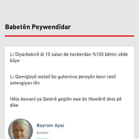
Babetên Peywendîdar
Li Diyarbakirê di 10 salan de hevberdan %100 bêhtir zêde
bûye
Li Qamişloyê welatî bo guhertina pereyên kevn rastî
astengiyan tên
Hêla Asmanî ya Qeterê geştên xwe bo Hewlêrê dest pê
dike
Bayram Ayaz
Author