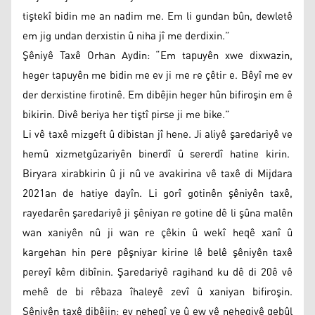
tiştekî bidin me an nadim me. Em li gundan bûn, dewletê
em jig undan derxistin û niha jî me derdixin.”
Şêniyê Taxê Orhan Aydin: “Em tapuyên xwe dixwazin,
heger tapuyên me bidin me ev ji me re çêtir e. Bêyî me ev
der derxistine firotinê. Em dibêjin heger hûn bifiroşin em ê
bikirin. Divê beriya her tiştî pirse ji me bike.”
Li vê taxê mizgeft û dibistan jî hene. Ji aliyê şaredariyê ve
hemû xizmetgûzariyên binerdî û sererdî hatine kirin.
Biryara xirabkirin û ji nû ve avakirina vê taxê di Mijdara
2021an de hatiye dayîn. Li gorî gotinên şêniyên taxê,
rayedarên şaredariyê ji şêniyan re gotine dê li şûna malên
wan xaniyên nû ji wan re çêkin û wekî heqê xanî û
kargehan hin pere pêşniyar kirine lê belê şêniyên taxê
pereyî kêm dibînin. Şaredariyê ragihand ku dê di 20ê vê
mehê de bi rêbaza îhaleyê zevî û xaniyan bifiroşin.
Şêniyên taxê dibêjin; ev neheqî ye û ew vê neheqiyê qebûl