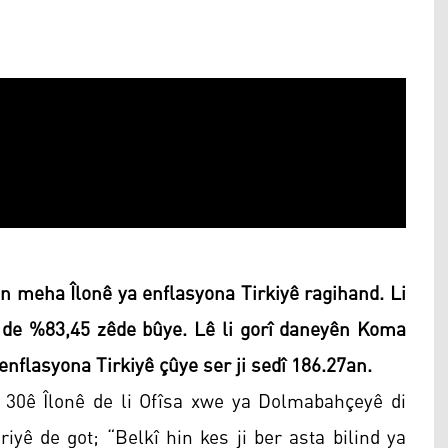
n meha Îlonê ya enflasyona Tirkiyê ragihand. Li
 de %83,45 zêde bûye. Lê li gorî daneyên Koma
nflasyona Tirkiyê çûye ser ji sedî 186.27an.
 30ê Îlonê de li Ofîsa xwe ya Dolmabahçeyê di
ê de got; “Belkî hin kes ji ber asta bilind ya