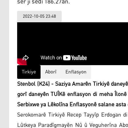
ser ji sedî 186.27an.
2022-10-05 23:48
Tirkiye
Aborî
Enflasyon
Stenbol (K24) - Saziya Amarên Tirkiyê daneyê
gorî daneyên TUÎKê enflasyon di meha Îlonê
Serbixwe ya Lêkolîna Enflasyonê salane asta e
Serokomarê Tirkiyê Recep Tayyîp Erdogan di
Lûtkeya Paradîgmayên Nû û Veguherîna Aboriy