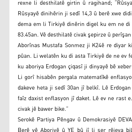
rexne li desthilatê girtin û ragihand; “Rûs
Rûsyayê dinihêrin ji sedî 14,3 û berê xwe did
dema em li Tirkiyê dinêrin digel ku em ne di ş
83.45an. Vê desthilatê civak şepirze û perîşan 
Aborînas Mustafa Sonmez ji K24ê re diyar ki
pûan. Li welatên ku di asta Tirkiyê de ne ev fe
ku aboriya Erdogan çiqasî ji dinyayê bê xeber 
Li gorî hisabên pergala matematîkê enflasyo
dakeve heta ji sedî 30an jî belkî. Lê Erdoga
faîz daxist enflasyon jî daket. Lê ev ne rast 
civak jê bawer bike.”
Serokê Partiya Pêngav û Demokrasiyê DEVA
Berê yê Aboriyê û YE bû jî li ser rêjeya bi