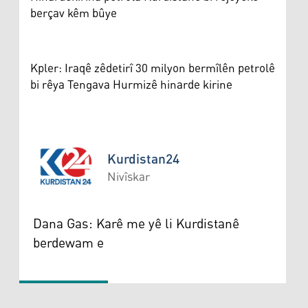
berçav kêm bûye
Kpler: Iraqê zêdetirî 30 milyon bermîlên petrolê
bi rêya Tengava Hurmizê hinarde kirine
Kurdistan24
Nivîskar
Kurdistan24
Dana Gas: Karê me yê li Kurdistanê
berdewam e