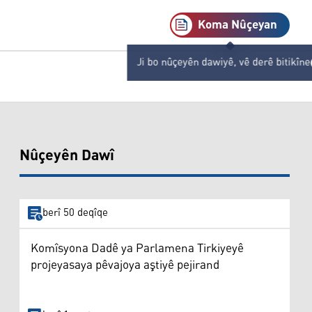
Koma Nûçeyan
Ji bo nûçeyên dawiyê, vê derê bitikîne
Nûçeyên Dawî
berî 50 deqîqe
Komîsyona Dadê ya Parlamena Tirkiyeyê
projeyasaya pêvajoya aştiyê pejirand