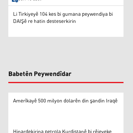
Li Tirkiyeyê 104 kes bi gumana peywendiya bi
DAIŞê re hatin desteserkirin
Babetên Peywendîdar
Amerîkayê 500 milyon dolarên din şandin Iraqê
Hinardekirina petrola Kurdistanê bi rêjeyeke