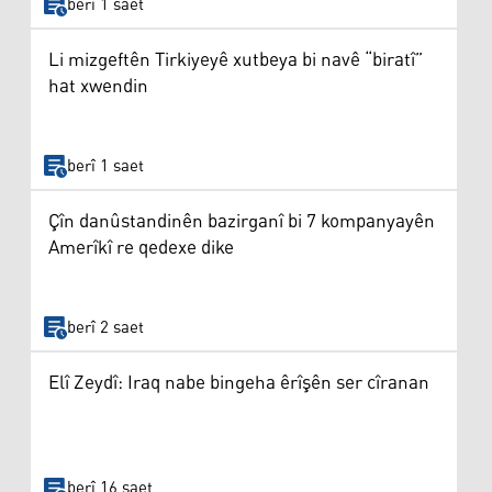
berî 1 saet
Li mizgeftên Tirkiyeyê xutbeya bi navê “biratî”
hat xwendin
berî 1 saet
Çîn danûstandinên bazirganî bi 7 kompanyayên
Amerîkî re qedexe dike
berî 2 saet
Elî Zeydî: Iraq nabe bingeha êrîşên ser cîranan
berî 16 saet