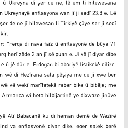
ya û Ukreyna di şer de ne, lê em li hilewesana
in Ukreynayê enflasyona wan jî ji sedî 23.8 e. Lê
er de ne jî hilewesan li Tirkiyê çûye ser ji sedî
kir.
r: "Ferqa di nava faîz û enflasyonê de bûye 71
rq herî zêde 2 an jî sê puan e. Ji vê jî diyar dibe
e û jê dûr e. Erdogan bi aboriyê listikekê dilîze.
n wê di Hezîrana sala pêşiya me de ji xwe ber
n wê vê wekî marîfetekê raber bike û bibêje; me
e. Armanca wî heta hilbijartinê ye dixwaze jinûve
yê Alî Babacanê ku di heman demê de Wezîrê
lind ya enflasyonê diyar dike; eger salek berê