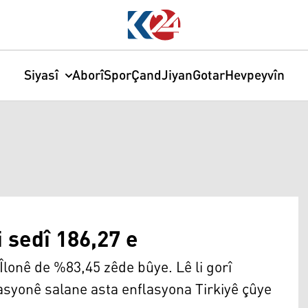
Siyasî
Aborî
Spor
Çand
Jiyan
Gotar
Hevpeyvîn
 sedî 186,27 e
lonê de %83,45 zêde bûye. Lê li gorî
syonê salane asta enflasyona Tirkiyê çûye