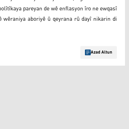
polîtîkaya pareyan de wê enflasyon îro ne ewqasî
vê wêraniya aboriyê û qeyrana rû dayî nikarin di
Azad Altun