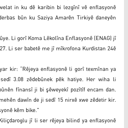
lat in ku dê karibin bi lezgînî vê enflasyonê
 derbas bûn ku Saziya Amarên Tirkiyê daneyên
 bûye. Li gorî Koma Lêkolîna Enflasyonê (ENAG) jî
27. Li ser babetê me jî mîkrofona Kurdistan 24ê
yar kir: “Rêjeya enflasyonê li gorî texmînan ya
sedî 3.08 zêdebûnek pêk hatiye. Her wiha li
nên fînansî ji bi şêweyekî pozîtîf encam dan.
9 mehên dawîn de ji sedî 15 nirxê xwe zêdetir kir.
syonê kêm bike."
içdaroglu jî li ser rêjeya bilind ya enflasyonê