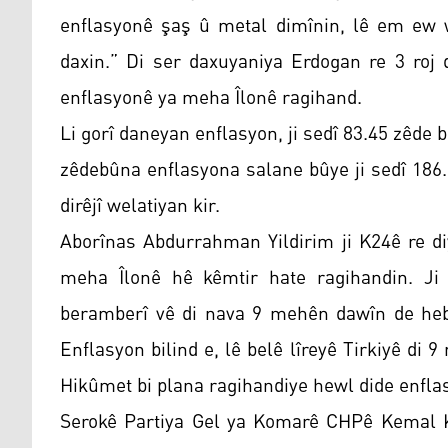
enflasyonê şaş û metal dimînin, lê em ew we
daxin.” Di ser daxuyaniya Erdogan re 3 roj
enflasyonê ya meha Îlonê ragihand.
Li gorî daneyan enflasyon, ji sedî 83.45 zêde
zêdebûna enflasyona salane bûye ji sedî 186.
dirêjî welatiyan kir.
Aborînas Abdurrahman Yildirim ji K24ê re di
meha Îlonê hê kêmtir hate ragihandin. Ji 
beramberî vê di nava 9 mehên dawîn de hebû
Enflasyon bilind e, lê belê lîreyê Tirkiyê di 
Hikûmet bi plana ragihandiye hewl dide enfla
Serokê Partiya Gel ya Komarê CHPê Kemal Kil