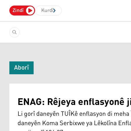
Zindî
Kurdî
Aborî
ENAG: Rêjeya enflasyonê ji
Li gorî daneyên TUÎKê enflasyon di meha Î
daneyên Koma Serbixwe ya Lêkolîna Enfla