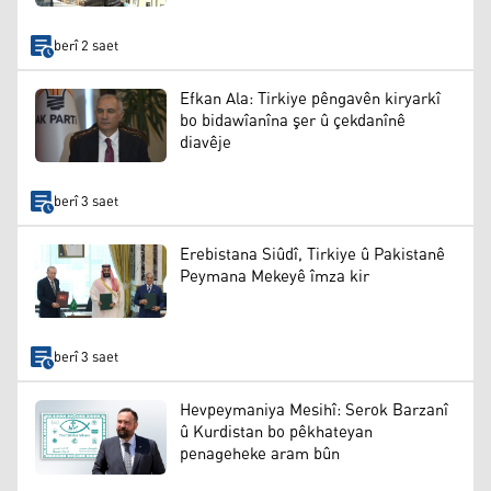
berî 2 saet
Efkan Ala: Tirkiye pêngavên kiryarkî
bo bidawîanîna şer û çekdanînê
diavêje
berî 3 saet
Erebistana Siûdî, Tirkiye û Pakistanê
Peymana Mekeyê îmza kir
berî 3 saet
Hevpeymaniya Mesihî: Serok Barzanî
û Kurdistan bo pêkhateyan
penageheke aram bûn