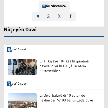
Kurdistan24
Nûçeyên Dawî
berî 1 saet
Li Tirkiyeyê 104 kes bi gumana
peywendiya bi DAIŞê re hatin
desteserkirin
berî 2 saet
Li Diyarbakirê di 10 salan de
hevberdan %100 bêhtir zêde bûye