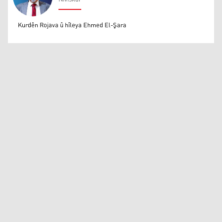
Mihemed Eli Destmalî
Kurdên Rojava û hîleya Ehmed El-Şara