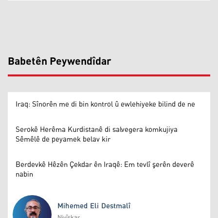
Babetên Peywendîdar
Iraq: Sînorên me di bin kontrol û ewlehiyeke bilind de ne
Serokê Herêma Kurdistanê di salvegera komkujiya
Sêmêlê de peyamek belav kir
Berdevkê Hêzên Çekdar ên Iraqê: Em tevlî şerên deverê
nabin
Mihemed Eli Destmalî
Nivîskar