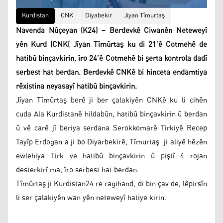
Kurdistan
CNK
Diyabekir
Jiyan Tîmurtaş
Navenda Nûçeyan (K24) – Berdevkê Ciwanên Neteweyî
yên Kurd )CNK( Jîyan Tîmûrtaş ku di 21’ê Cotmehê de
hatibû binçavkirin, îro 24’ê Cotmehê bi şerta kontrola dadî
serbest hat berdan. Berdevkê CNKê bi hinceta endamtiya
rêxistina neyasayî hatibû binçavkirin.
Jîyan Tîmûrtaş berê ji ber çalakiyên CNKê ku li cihên
cuda Ala Kurdistanê hildabûn, hatibû binçavkirin û berdan
û vê carê jî beriya serdana Serokkomarê Tirkiyê Recep
Tayîp Erdogan a ji bo Diyarbekirê, Tîmurtaş ji aliyê hêzên
ewlehiya Tirk ve hatibû binçavkirin û piştî 4 rojan
desterkirî ma, îro serbest hat berdan.
Tîmûrtaş ji Kurdistan24 re ragihand, di bin çav de, lêpirsîn
li ser çalakiyên wan yên neteweyî hatiye kirin.