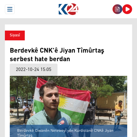
Open Menu
Siyasî
Berdevkê CNK’ê Jiyan Tîmûrtaş
serbest hate berdan
2022-10-24 15:05
Berdevkê Ciwanên Neteweyî yên Kurdistanê CNKê Jiyan
Tîmûrtaş