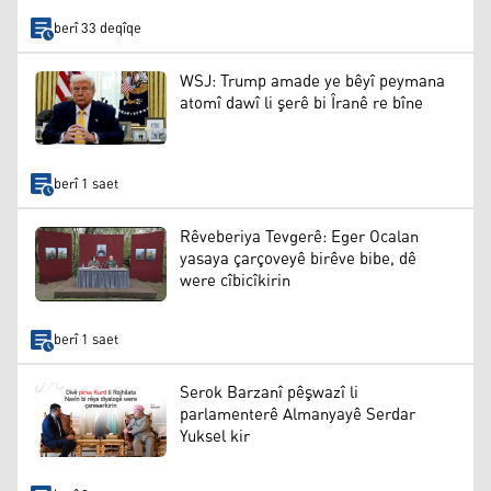
berî 33 deqîqe
WSJ: Trump amade ye bêyî peymana
atomî dawî li şerê bi Îranê re bîne
berî 1 saet
Rêveberiya Tevgerê: Eger Ocalan
yasaya çarçoveyê birêve bibe, dê
were cîbicîkirin
berî 1 saet
Serok Barzanî pêşwazî li
parlamenterê Almanyayê Serdar
Yuksel kir