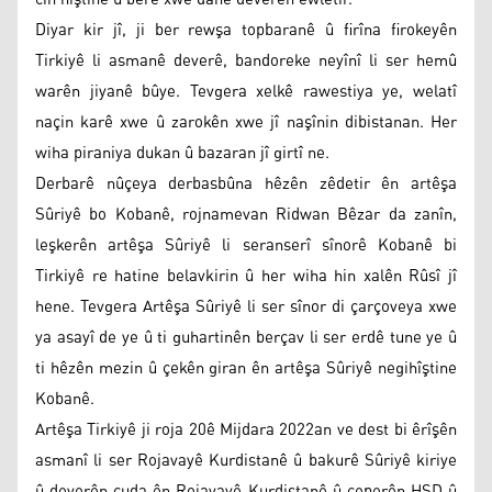
Diyar kir jî, ji ber rewşa topbaranê û firîna firokeyên
Tirkiyê li asmanê deverê, bandoreke neyînî li ser hemû
warên jiyanê bûye. Tevgera xelkê rawestiya ye, welatî
naçin karê xwe û zarokên xwe jî naşînin dibistanan. Her
wiha piraniya dukan û bazaran jî girtî ne.
Derbarê nûçeya derbasbûna hêzên zêdetir ên artêşa
Sûriyê bo Kobanê, rojnamevan Ridwan Bêzar da zanîn,
leşkerên artêşa Sûriyê li seranserî sînorê Kobanê bi
Tirkiyê re hatine belavkirin û her wiha hin xalên Rûsî jî
hene. Tevgera Artêşa Sûriyê li ser sînor di çarçoveya xwe
ya asayî de ye û ti guhartinên berçav li ser erdê tune ye û
ti hêzên mezin û çekên giran ên artêşa Sûriyê negihîştine
Kobanê.
Artêşa Tirkiyê ji roja 20ê Mijdara 2022an ve dest bi êrîşên
asmanî li ser Rojavayê Kurdistanê û bakurê Sûriyê kiriye
û deverên cuda ên Rojavayê Kurdistanê û çeperên HSD û