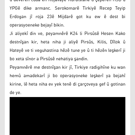
YPGê dike armanc. Serokomarê Tirkiyê Recep Teyip
Erdogan jî roja 23ê Mijdarê got ku ew ê dest bi
operasyoeneke bejayî bikin.
Ji aliyekî din ve, peyamnêrê K24 li Pirsûsê Hesen Kako
destnîşan kir, heta niha ji aliyê Pirsûs, Kilis, Dîlok û
Hateyê ve ti veguhastina hêzê tune ye û ti hêzên leşkerî ji
bo xeta sînor a Pirsûsê nehatiya şandin.
Peyamnêrê me destnîşan kir jî, Tirkiye radigihîne ku wan
hemû amadekarî ji bo operasyoneke leşkerî ya bejahî
kirine, lê heta niha ev yek tenê di çarçoveya gef û gotinan
de ye.