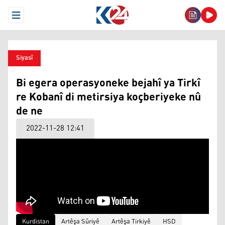
Open Menu
Siyasî
Bi egera operasyoneke bejahî ya Tirkî
re Kobanî di metirsiya koçberiyeke nû
de ne
2022-11-28 12:41
Kurdistan
Artêşa Sûriyê
Artêşa Tirkiyê
HSD