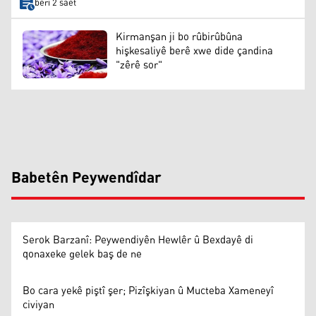
berî 2 saet
Kirmanşan ji bo rûbirûbûna
hişkesaliyê berê xwe dide çandina
"zêrê sor"
Babetên Peywendîdar
Serok Barzanî: Peywendiyên Hewlêr û Bexdayê di
qonaxeke gelek baş de ne
Bo cara yekê piştî şer; Pizîşkiyan û Mucteba Xameneyî
civiyan