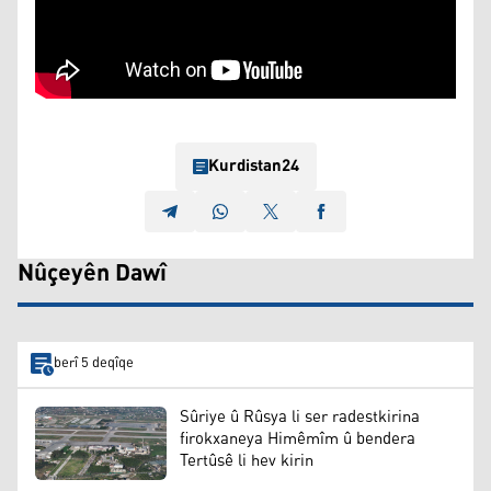
Kurdistan24
Nûçeyên Dawî
berî 5 deqîqe
Sûriye û Rûsya li ser radestkirina
firokxaneya Himêmîm û bendera
Tertûsê li hev kirin