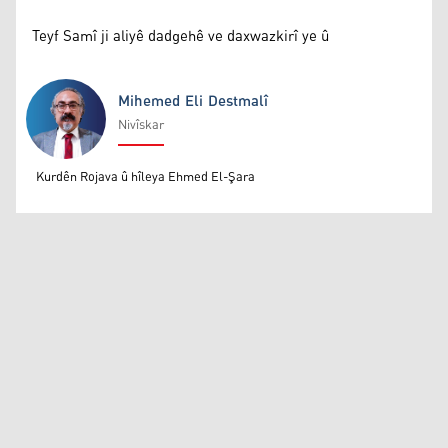
Teyf Samî ji aliyê dadgehê ve daxwazkirî ye û
Mihemed Eli Destmalî
Nivîskar
Mihemed Eli Destmalî
Kurdên Rojava û hîleya Ehmed El-Şara