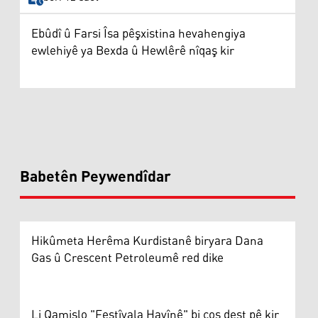
Ebûdî û Farsi Îsa pêşxistina hevahengiya
ewlehiyê ya Bexda û Hewlêrê nîqaş kir
Babetên Peywendîdar
Hikûmeta Herêma Kurdistanê biryara Dana
Gas û Crescent Petroleumê red dike
Li Qamişlo "Festîvala Havînê" bi coş dest pê kir