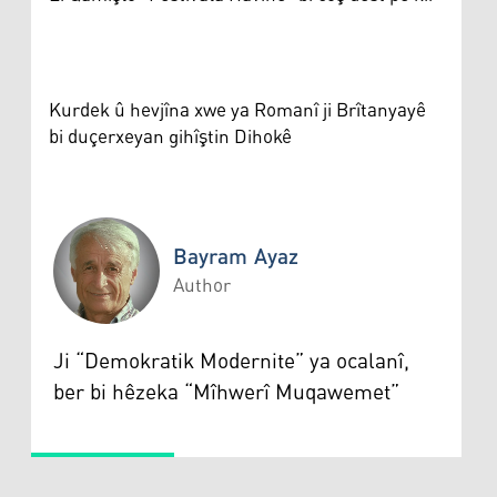
Kurdek û hevjîna xwe ya Romanî ji Brîtanyayê
bi duçerxeyan gihîştin Dihokê
Bayram Ayaz
Author
Bayram Ayaz
Ji “Demokratik Modernite” ya ocalanî,
ber bi hêzeka “Mîhwerî Muqawemet”