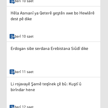
berî 10 saet
Hêla Asmanî ya Qeterê geştên xwe bo Hewlêrê
dest pê dike
berî 10 saet
Erdogan sibe serdana Erebistana Siûdî dike
berî 11 saet
Li rojavayê Şamê teqînek çê bû: Kuştî û
birîndar hene
berî 12 saet