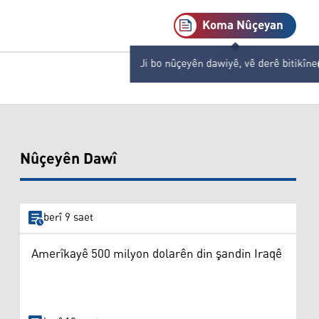
Koma Nûçeyan
Ji bo nûçeyên dawiyê, vê derê bitikîne
Nûçeyên Dawî
berî 9 saet
Amerîkayê 500 milyon dolarên din şandin Iraqê