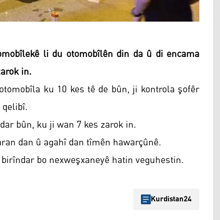
omobîlekê li du otomobîlên din da û di encama
arok in.
tomobîla ku 10 kes tê de bûn, ji kontrola şofêr
qelibî.
dar bûn, ku ji wan 7 kes zarok in.
ndaran dan û agahî dan tîmên hawarçûnê.
û birîndar bo nexweşxaneyê hatin veguhestin.
Kurdistan24