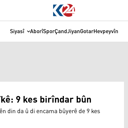
Siyasî
Aborî
Spor
Çand
Jiyan
Gotar
Hevpeyvîn
îkê: 9 kes birîndar bûn
lên din da û di encama bûyerê de 9 kes