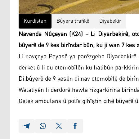
Kurdistan
Bûyera trafîkê
Diyabekir
Navenda Nûçeyan (K24) – Li Diyarbekirê, ot
bûyerê de 9 kes birîndar bûn, ku ji wan 7 kes z
Li navçeya Peyasê ya parêzgeha Diyarbekirê o
derket û li du otomobîlên ku hatibûn parkkirin 
Di bûyerê de 9 kesên di nav otomobîlê de birîn
Welatiyên li derdorê hewla rizgarkirina birî
Gelek ambulans û polîs gihîştin cihê bûyerê 