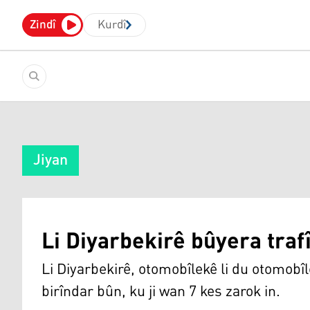
Zindî
Kurdî
Jiyan
Li Diyarbekirê bûyera traf
Li Diyarbekirê, otomobîlekê li du otomobî
birîndar bûn, ku ji wan 7 kes zarok in.