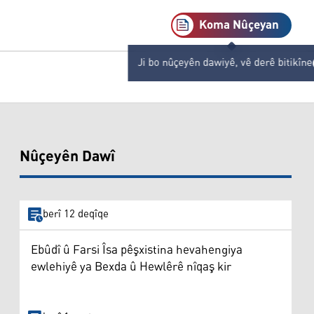
Koma Nûçeyan
Ji bo nûçeyên dawiyê, vê derê bitikîne
Nûçeyên Dawî
berî 12 deqîqe
Ebûdî û Farsi Îsa pêşxistina hevahengiya
ewlehiyê ya Bexda û Hewlêrê nîqaş kir