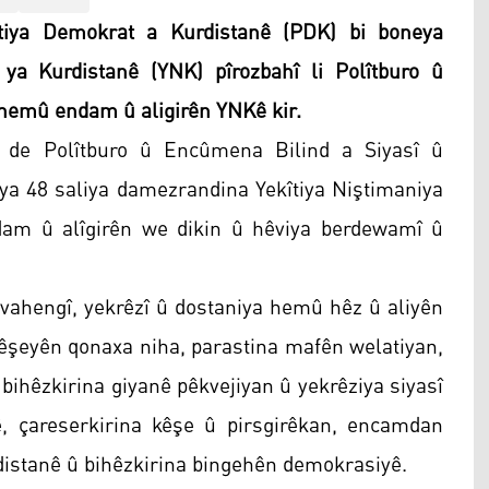
tiya Demokrat a Kurdistanê (PDK) bi boneya
ya Kurdistanê (YNK) pîrozbahî li Polîtburo û
hemû endam û aligirên YNKê kir.
 de Polîtburo û Encûmena Bilind a Siyasî û
eya 48 saliya damezrandina Yekîtiya Niştimaniya
dam û alîgirên we dikin û hêviya berdewamî û
evahengî, yekrêzî û dostaniya hemû hêz û aliyên
 kêşeyên qonaxa niha, parastina mafên welatiyan,
ihêzkirina giyanê pêkvejiyan û yekrêziya siyasî
, çareserkirina kêşe û pirsgirêkan, encamdan
distanê û bihêzkirina bingehên demokrasiyê.