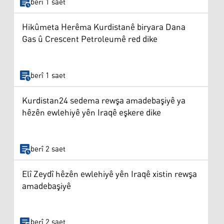
berî 1 saet
Hikûmeta Herêma Kurdistanê biryara Dana
Gas û Crescent Petroleumê red dike
berî 1 saet
Kurdistan24 sedema rewşa amadebaşiyê ya
hêzên ewlehiyê yên Iraqê eşkere dike
berî 2 saet
Elî Zeydî hêzên ewlehiyê yên Iraqê xistin rewşa
amadebaşiyê
berî 2 saet