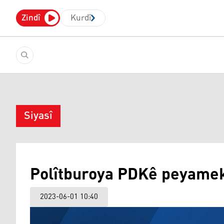
Zindî
Kurdî
Siyasî
Polîtburoya PDKê peyamek
2023-06-01 10:40