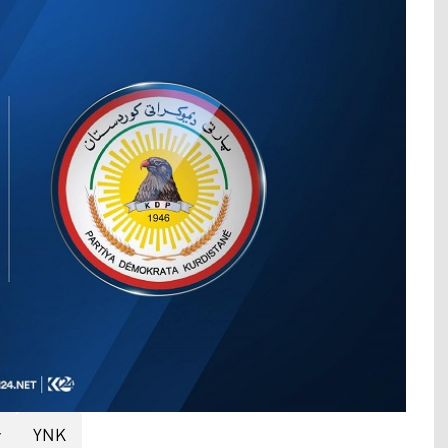
r
YNK