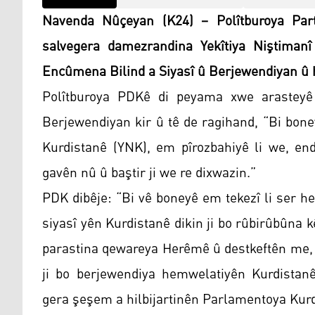
Navenda Nûçeyan (K24) – Polîtburoya Par
salvegera damezrandina Yekîtiya Niştimanî 
Encûmena Bilind a Siyasî û Berjewendiyan û 
Polîtburoya PDKê di peyama xwe arasteyê
Berjewendiyan kir û tê de ragihand, “Bi bon
Kurdistanê (YNK), em pîrozbahiyê li we, en
gavên nû û baştir ji we re dixwazin.”
PDK dibêje: “Bi vê boneyê em tekezî li ser h
siyasî yên Kurdistanê dikin ji bo rûbirûbûna
parastina qewareya Herêmê û destkeftên me, b
ji bo berjewendiya hemwelatiyên Kurdistanê
gera şeşem a hilbijartinên Parlamentoya Kur