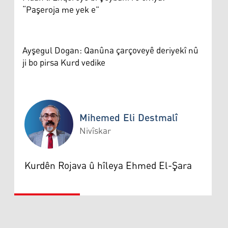
“Paşeroja me yek e”
Ayşegul Dogan: Qanûna çarçoveyê deriyekî nû
ji bo pirsa Kurd vedike
Mihemed Eli Destmalî
Nivîskar
Mihemed Eli Destmalî
Kurdên Rojava û hîleya Ehmed El-Şara