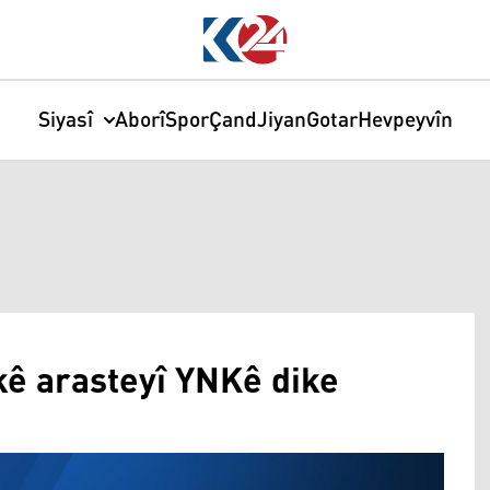
Siyasî
Aborî
Spor
Çand
Jiyan
Gotar
Hevpeyvîn
ê arasteyî YNKê dike