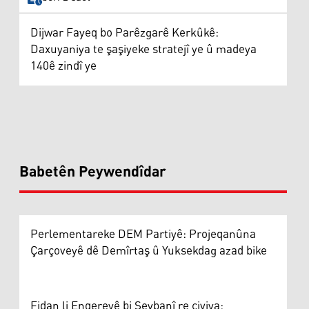
Dijwar Fayeq bo Parêzgarê Kerkûkê:
Daxuyaniya te şaşiyeke stratejî ye û madeya
140ê zindî ye
Babetên Peywendîdar
Perlementareke DEM Partiyê: Projeqanûna
Çarçoveyê dê Demîrtaş û Yuksekdag azad bike
Fidan li Enqereyê bi Şeybanî re civiya: