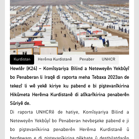
Kurdistan
Herêma Kurdistanê
Penaber
UNHCR
Hewlêr (K24) – Komîsyariya Bilind a Neteweyên Yekbûyî
bo Penaberan li Iraqê di raporta meha Tebaxa 2023an de
tekezî li wê yekê kiriye ku pabend e bi piştevanîkirina
Hikûmeta Herêma Kurdistanê di alîkarîkirina penaberên
Sûriyê de.
Di raporta UNHCRê de hatiye, Komîsyariya Bilind a
Neteweyên Yekbûyî bo Penaberan hevbeşeke pabend e ji
bo piştevanîkirina penaberên Herêma Kurdistanê û
berdewam e di piştevanîkirina pêkhate û desthilatdarên