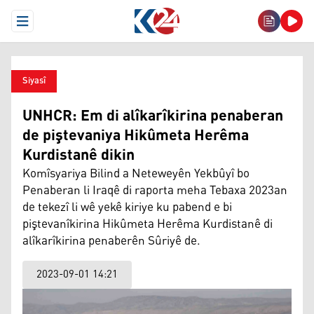
Open Menu
Siyasî
UNHCR: Em di alîkarîkirina penaberan
de piştevaniya Hikûmeta Herêma
Kurdistanê dikin
Komîsyariya Bilind a Neteweyên Yekbûyî bo
Penaberan li Iraqê di raporta meha Tebaxa 2023an
de tekezî li wê yekê kiriye ku pabend e bi
piştevanîkirina Hikûmeta Herêma Kurdistanê di
alîkarîkirina penaberên Sûriyê de.
2023-09-01 14:21