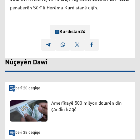
penaberên Sûrî li Herêma Kurdistanê dijîn.
Kurdistan24
Nûçeyên Dawî
berî 20 deqîqe
Amerîkayê 500 milyon dolarên din
şandin Iraqê
berî 38 deqîqe