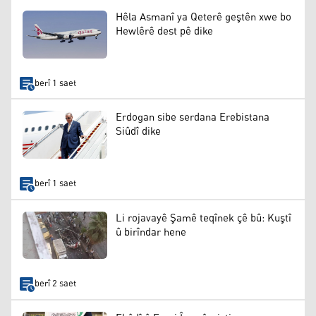
Hêla Asmanî ya Qeterê geştên xwe bo
Hewlêrê dest pê dike
berî 1 saet
Erdogan sibe serdana Erebistana
Siûdî dike
berî 1 saet
Li rojavayê Şamê teqînek çê bû: Kuştî
û birîndar hene
berî 2 saet