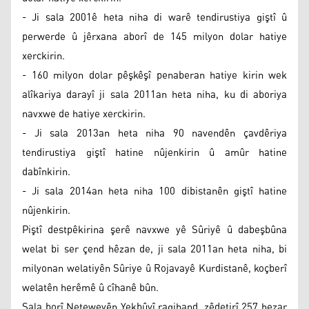
- Ji sala 2001ê heta niha di warê tendirustiya giştî û
perwerde û jêrxana aborî de 145 milyon dolar hatiye
xerckirin.
- 160 milyon dolar pêşkêşî penaberan hatiye kirin wek
alîkariya darayî ji sala 2011an heta niha, ku di aboriya
navxwe de hatiye xerckirin.
- Ji sala 2013an heta niha 90 navendên çavdêriya
tendirustiya giştî hatine nûjenkirin û amûr hatine
dabînkirin.
- Ji sala 2014an heta niha 100 dibistanên giştî hatine
nûjenkirin.
Piştî destpêkirina şerê navxwe yê Sûriyê û dabeşbûna
welat bi ser çend hêzan de, ji sala 2011an heta niha, bi
milyonan welatiyên Sûriye û Rojavayê Kurdistanê, koçberî
welatên herêmê û cîhanê bûn.
Sala borî Neteweyên Yekbûyî ragihand, zêdetirî 257 hezar