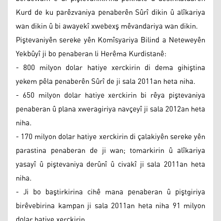
Kurd de ku parêzvaniya penaberên Sûrî dikin û alîkariya
wan dikin û bi awayekî xwebexş mêvandariya wan dikin.
Piştevaniyên sereke yên Komîsyariya Bilind a Neteweyên
Yekbûyî ji bo penaberan li Herêma Kurdistanê:
- 800 milyon dolar hatiye xerckirin di dema gihiştina
yekem pêla penaberên Sûrî de ji sala 2011an heta niha.
- 650 milyon dolar hatiye xerckirin bi rêya piştevaniya
penaberan û plana xweragiriya navçeyî ji sala 2012an heta
niha.
- 170 milyon dolar hatiye xerckirin di çalakiyên sereke yên
parastina penaberan de ji wan; tomarkirin û alîkariya
yasayî û piştevaniya derûnî û civakî ji sala 2011an heta
niha.
- Ji bo baştirkirina cihê mana penaberan û piştgiriya
birêvebirina kampan ji sala 2011an heta niha 91 milyon
dolar hatiye xerckirin.