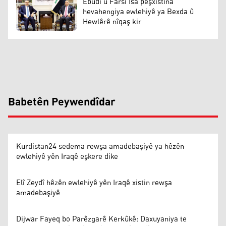
Ebûdî û Farsi Îsa pêşxistina
hevahengiya ewlehiyê ya Bexda û
Hewlêrê nîqaş kir
Babetên Peywendîdar
Kurdistan24 sedema rewşa amadebaşiyê ya hêzên
ewlehiyê yên Iraqê eşkere dike
Elî Zeydî hêzên ewlehiyê yên Iraqê xistin rewşa
amadebaşiyê
Dijwar Fayeq bo Parêzgarê Kerkûkê: Daxuyaniya te