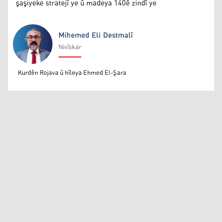
şaşiyeke stratejî ye û madeya 140ê zindî ye
Mihemed Eli Destmalî
Nivîskar
Mihemed Eli Destmalî
Kurdên Rojava û hîleya Ehmed El-Şara