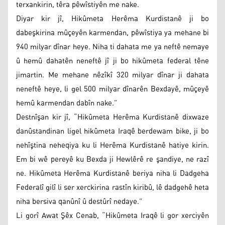
terxankirin, têra pêwîstiyên me nake.
Diyar kir jî, Hikûmeta Herêma Kurdistanê ji bo
dabeşkirina mûçeyên karmendan, pêwîstiya ya mehane bi
940 milyar dînar heye. Niha ti dahata me ya neftê nemaye
û hemû dahatên neneftê jî ji bo hikûmeta federal têne
jimartin. Me mehane nêzîkî 320 milyar dînar ji dahata
neneftê heye, li gel 500 milyar dînarên Bexdayê, mûçeyê
hemû karmendan dabîn nake.”
Destnîşan kir jî, “Hikûmeta Herêma Kurdistanê dixwaze
danûstandinan ligel hikûmeta Iraqê berdewam bike, ji bo
nehîştina neheqiya ku li Herêma Kurdistanê hatiye kirin.
Em bi wê pereyê ku Bexda ji Hewlêrê re şandiye, ne razî
ne. Hikûmeta Herêma Kurdistanê beriya niha li Dadgeha
Federalî gilî li ser xerckirina rastîn kiribû, lê dadgehê heta
niha bersiva qanûnî û destûrî nedaye.”
Li gorî Awat Şêx Cenab, “Hikûmeta Iraqê li gor xerciyên