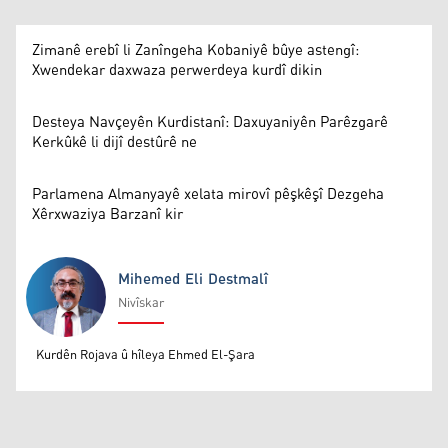
Zimanê erebî li Zanîngeha Kobaniyê bûye astengî:
Xwendekar daxwaza perwerdeya kurdî dikin
Desteya Navçeyên Kurdistanî: Daxuyaniyên Parêzgarê
Kerkûkê li dijî destûrê ne
Parlamena Almanyayê xelata mirovî pêşkêşî Dezgeha
Xêrxwaziya Barzanî kir
Mihemed Eli Destmalî
Nivîskar
Mihemed Eli Destmalî
Kurdên Rojava û hîleya Ehmed El-Şara