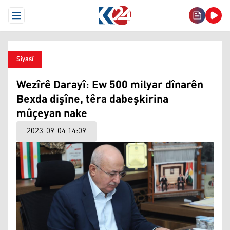
Open Menu
Siyasî
Wezîrê Darayî: Ew 500 milyar dînarên
Bexda dişîne, têra dabeşkirina
mûçeyan nake
2023-09-04 14:09