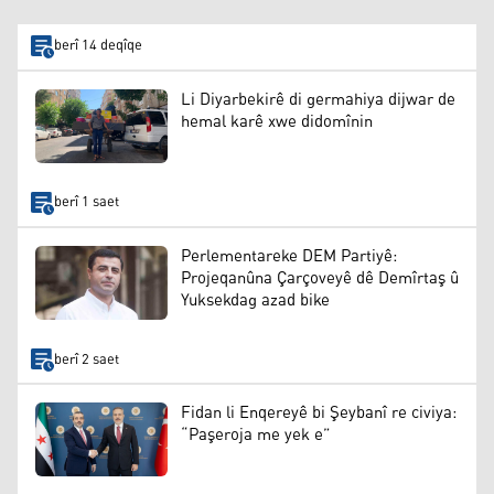
berî 14 deqîqe
Li Diyarbekirê di germahiya dijwar de
hemal karê xwe didomînin
berî 1 saet
Perlementareke DEM Partiyê:
Projeqanûna Çarçoveyê dê Demîrtaş û
Yuksekdag azad bike
berî 2 saet
Fidan li Enqereyê bi Şeybanî re civiya:
“Paşeroja me yek e”