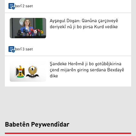
berî 2 saet
Ayşegul Dogan: Qanûna çarçoveyê
deriyekî nû ji bo pirsa Kurd vedike
berî 3 saet
Şandeke Herêmê ji bo gotûbêjkirina
çend mijarên giring serdana Bexdayê
dike
Babetên Peywendîdar