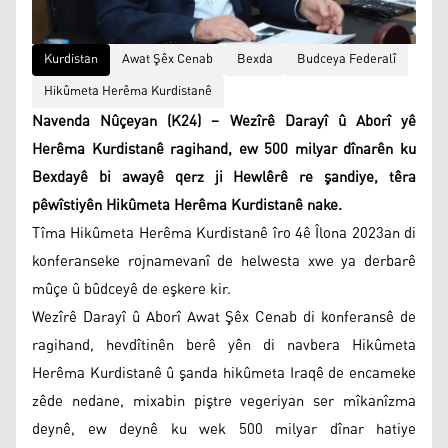
Kurdistan
Awat Şêx Cenab
Bexda
Budceya Federalî
Hikûmeta Herêma Kurdistanê
Navenda Nûçeyan (K24) – Wezîrê Darayî û Aborî yê
Herêma Kurdistanê ragihand, ew 500 milyar dînarên ku
Bexdayê bi awayê qerz ji Hewlêrê re şandiye, têra
pêwîstiyên Hikûmeta Herêma Kurdistanê nake.
Tîma Hikûmeta Herêma Kurdistanê îro 4ê Îlona 2023an di
konferanseke rojnamevanî de helwesta xwe ya derbarê
mûçe û bûdceyê de eşkere kir.
Wezîrê Darayî û Aborî Awat Şêx Cenab di konferansê de
ragihand, hevdîtinên berê yên di navbera Hikûmeta
Herêma Kurdistanê û şanda hikûmeta Iraqê de encameke
zêde nedane, mixabin piştre vegeriyan ser mîkanîzma
deynê, ew deynê ku wek 500 milyar dînar hatiye