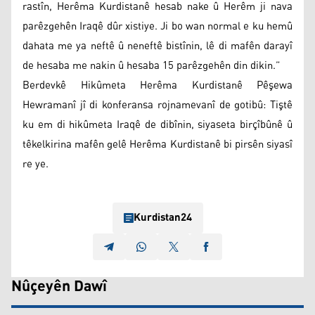
rastîn, Herêma Kurdistanê hesab nake û Herêm ji nava
parêzgehên Iraqê dûr xistiye. Ji bo wan normal e ku hemû
dahata me ya neftê û neneftê bistînin, lê di mafên darayî
de hesaba me nakin û hesaba 15 parêzgehên din dikin.”
Berdevkê Hikûmeta Herêma Kurdistanê Pêşewa
Hewramanî jî di konferansa rojnamevanî de gotibû: Tiştê
ku em di hikûmeta Iraqê de dibînin, siyaseta birçîbûnê û
têkelkirina mafên gelê Herêma Kurdistanê bi pirsên siyasî
re ye.
Kurdistan24
Nûçeyên Dawî