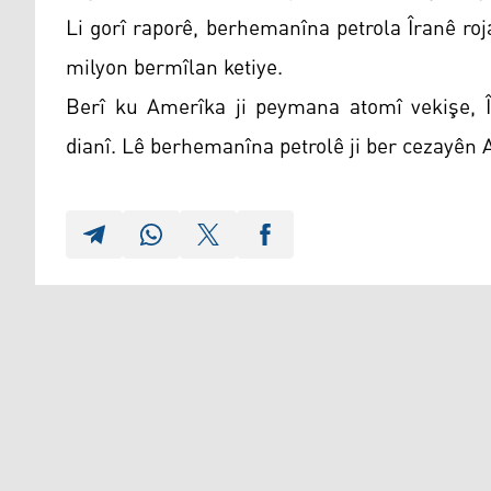
Li gorî raporê, berhemanîna petrola Îranê ro
milyon bermîlan ketiye.
Berî ku Amerîka ji peymana atomî vekişe, Î
dianî. Lê berhemanîna petrolê ji ber cezayên 