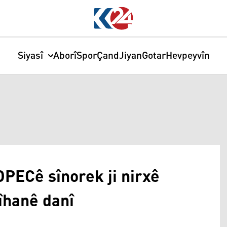
Siyasî
Aborî
Spor
Çand
Jiyan
Gotar
Hevpeyvîn
OPECê sînorek ji nirxê
îhanê danî