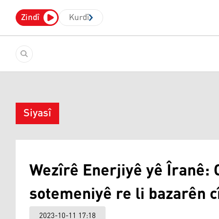
Zindî
Kurdî
Siyasî
Wezîrê Enerjiyê yê Îranê: 
sotemeniyê re li bazarên c
2023-10-11 17:18