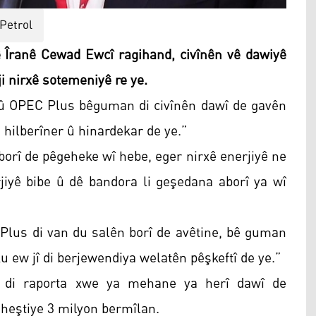
Petrol
 Îranê Cewad Ewcî ragihand, civînên vê dawiyê
i nirxê sotemeniyê re ye.
û OPEC Plus bêguman di civînên dawî de gavên
 hilberîner û hinardekar de ye.”
borî de pêgeheke wî hebe, eger nirxê enerjiyê ne
rjiyê bibe û dê bandora li geşedana aborî ya wî
us di van du salên borî de avêtine, bê guman
ku ew jî di berjewendiya welatên pêşkeftî de ye.”
C) di raporta xwe ya mehane ya herî dawî de
iheştiye 3 milyon bermîlan.