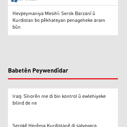
Hevpeymaniya Mesihî: Serok Barzanî û
Kurdistan bo pêkhateyan penageheke aram
bûn
Babetên Peywendîdar
Iraq: Sînorên me di bin kontrol û ewlehiyeke
bilind de ne
Serokê Herêma Kurdistanê di salvegera