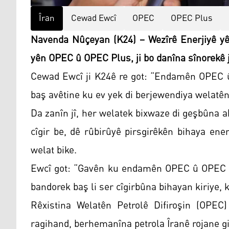
Îran
Cewad Ewcî
OPEC
OPEC Plus
Navenda Nûçeyan (K24) – Wezîrê Enerjiyê yê
yên OPEC û OPEC Plus, ji bo danîna sînorekê j
Cewad Ewcî ji K24ê re got: “Endamên OPEC 
baş avêtine ku ev yek di berjewendiya welatên
Da zanîn jî, her welatek bixwaze di geşbûna a
cîgir be, dê rûbirûyê pirsgirêkên bihaya ene
welat bike.
Ewcî got: “Gavên ku endamên OPEC û OPEC Pl
bandorek baş li ser cîgirbûna bihayan kiriye, 
Rêxistina Welatên Petrolê Difiroşin (OPE
ragihand, berhemanîna petrola Îranê rojane g