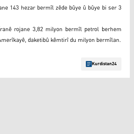
jane 143 hezar bermîl zêde bûye û bûye bi ser 3
ranê rojane 3,82 milyon bermîl petrol berhem
Amerîkayê, daketibû kêmtirî du milyon bermîlan.
Kurdistan24