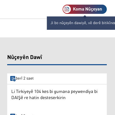
Koma Nûçeyan
Ji bo nûçeyên dawiyê, vê derê bitikîne
Nûçeyên Dawî
berî 2 saet
Li Tirkiyeyê 104 kes bi gumana peywendiya bi
DAIŞê re hatin desteserkirin