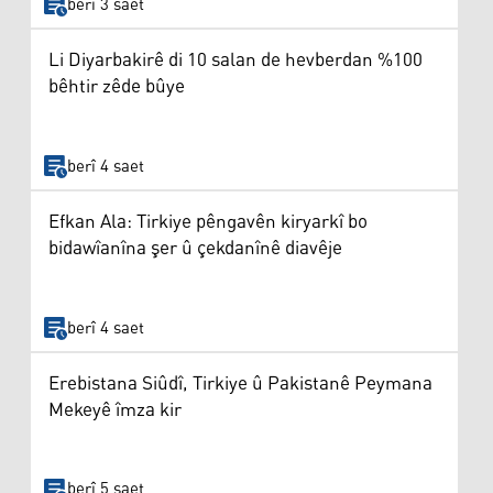
berî 3 saet
Li Diyarbakirê di 10 salan de hevberdan %100
bêhtir zêde bûye
berî 4 saet
Efkan Ala: Tirkiye pêngavên kiryarkî bo
bidawîanîna şer û çekdanînê diavêje
berî 4 saet
Erebistana Siûdî, Tirkiye û Pakistanê Peymana
Mekeyê îmza kir
berî 5 saet