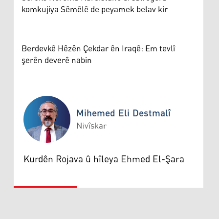
komkujiya Sêmêlê de peyamek belav kir
Berdevkê Hêzên Çekdar ên Iraqê: Em tevlî
şerên deverê nabin
Mihemed Eli Destmalî
Nivîskar
Mihemed Eli Destmalî
Kurdên Rojava û hîleya Ehmed El-Şara