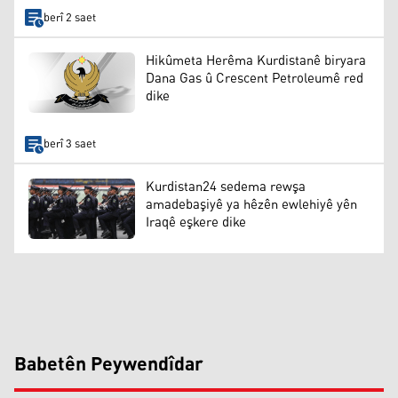
berî 2 saet
Hikûmeta Herêma Kurdistanê biryara
Dana Gas û Crescent Petroleumê red
dike
berî 3 saet
Kurdistan24 sedema rewşa
amadebaşiyê ya hêzên ewlehiyê yên
Iraqê eşkere dike
Babetên Peywendîdar