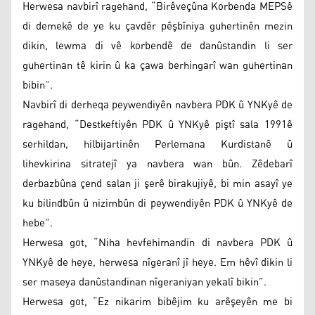
Herwesa navbirî ragehand, “Birêveçûna Korbenda MEPSê
di demekê de ye ku çavdêr pêşbîniya guhertinên mezin
dikin, lewma di vê korbendê de danûstandin li ser
guhertinan tê kirin û ka çawa berhingarî wan guhertinan
bibin”.
Navbirî di derheqa peywendiyên navbera PDK û YNKyê de
ragehand, “Destkeftiyên PDK û YNKyê piştî sala 1991ê
serhildan, hilbijartinên Perlemana Kurdistanê û
lihevkirina sitratejî ya navbera wan bûn. Zêdebarî
derbazbûna çend salan ji şerê birakujiyê, bi min asayî ye
ku bilindbûn û nizimbûn di peywendiyên PDK û YNKyê de
hebe”.
Herwesa got, “Niha hevfehimandin di navbera PDK û
YNKyê de heye, herwesa nîgeranî jî heye. Em hêvî dikin li
ser maseya danûstandinan nîgeraniyan yekalî bikin”.
Herwesa got, “Ez nikarim bibêjim ku arêşeyên me bi