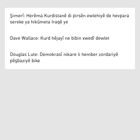
Şimerî: Herêma Kurdistanê di pirsên ewlehiyê de hevpara
sereke ya hikûmeta Iraqê ye
Dave Wallace: Kurd hêjayî ne bibin xwedî dewlet
Douglas Lute: Demokrasî nikare li hember zordariyê
pêşbaziyê bike