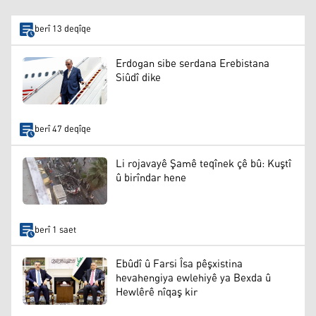
berî 13 deqîqe
Erdogan sibe serdana Erebistana
Siûdî dike
berî 47 deqîqe
Li rojavayê Şamê teqînek çê bû: Kuştî
û birîndar hene
berî 1 saet
Ebûdî û Farsi Îsa pêşxistina
hevahengiya ewlehiyê ya Bexda û
Hewlêrê nîqaş kir