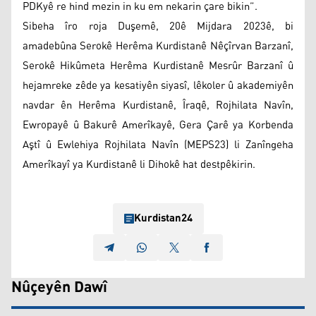
PDKyê re hind mezin in ku em nekarin çare bikin”.
Sibeha îro roja Duşemê, 20ê Mijdara 2023ê, bi
amadebûna Serokê Herêma Kurdistanê Nêçîrvan Barzanî,
Serokê Hikûmeta Herêma Kurdistanê Mesrûr Barzanî û
hejamreke zêde ya kesatiyên siyasî, lêkoler û akademiyên
navdar ên Herêma Kurdistanê, Îraqê, Rojhilata Navîn,
Ewropayê û Bakurê Amerîkayê, Gera Çarê ya Korbenda
Aştî û Ewlehiya Rojhilata Navîn (MEPS23) li Zanîngeha
Amerîkayî ya Kurdistanê li Dihokê hat destpêkirin.
Kurdistan24
Nûçeyên Dawî