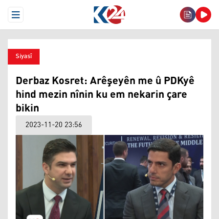
Open Menu
Siyasî
Derbaz Kosret: Arêşeyên me û PDKyê
hind mezin nînin ku em nekarin çare
bikin
2023-11-20 23:56