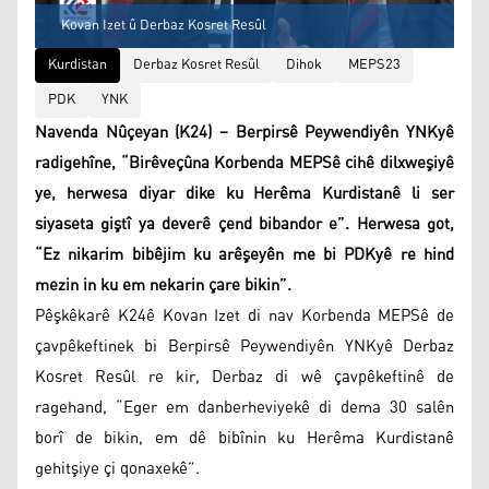
Kovan Izet û Derbaz Kosret Resûl
Kurdistan
Derbaz Kosret Resûl
Dihok
MEPS23
PDK
YNK
Navenda Nûçeyan (K24) – Berpirsê Peywendiyên YNKyê
radigehîne, “Birêveçûna Korbenda MEPSê cihê dilxweşiyê
ye, herwesa diyar dike ku Herêma Kurdistanê li ser
siyaseta giştî ya deverê çend bibandor e”. Herwesa got,
“Ez nikarim bibêjim ku arêşeyên me bi PDKyê re hind
mezin in ku em nekarin çare bikin”.
Pêşkêkarê K24ê Kovan Izet di nav Korbenda MEPSê de
çavpêkeftinek bi Berpirsê Peywendiyên YNKyê Derbaz
Kosret Resûl re kir, Derbaz di wê çavpêkeftinê de
ragehand, “Eger em danberheviyekê di dema 30 salên
borî de bikin, em dê bibînin ku Herêma Kurdistanê
gehitşiye çi qonaxekê”.