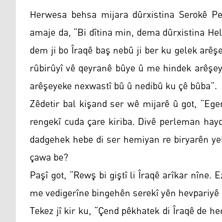
Herwesa behsa mijara dûrxistina Serokê Pe
amaje da, “Bi dîtina min, dema dûrxistina He
dem ji bo Îraqê baş nebû ji ber ku gelek arê
rûbirûyî vê qeyranê bûye û me hindek arêşey
arêşeyeke nexwastî bû û nedibû ku çê bûba”.
Zêdetir bal kişand ser wê mijarê û got, “Eger
rengekî cuda çare kiriba. Divê perleman hayd
dadgehek hebe di ser hemiyan re biryarên yel
çawa be?
Paşî got, “Rewş bi giştî li Îraqê arîkar nîne.
me vedigerîne bingehên serekî yên hevpariyê l
Tekez jî kir ku, “Çend pêkhatek di Îraqê de h