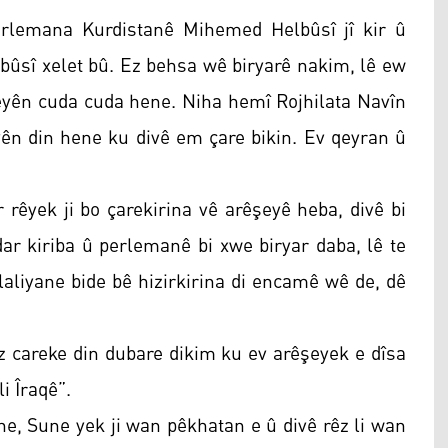
rlemana Kurdistanê Mihemed Helbûsî jî kir û
lbûsî xelet bû. Ez behsa wê biryarê nakim, lê ew
şeyên cuda cuda hene. Niha hemî Rojhilata Navîn
ên din hene ku divê em çare bikin. Ev qeyran û
 rêyek ji bo çarekirina vê arêşeyê heba, divê bi
ar kiriba û perlemanê bi xwe biryar daba, lê te
aliyane bide bê hizirkirina di encamê wê de, dê
 Ez careke din dubare dikim ku ev arêşeyek e dîsa
i Îraqê”.
ene, Sune yek ji wan pêkhatan e û divê rêz li wan