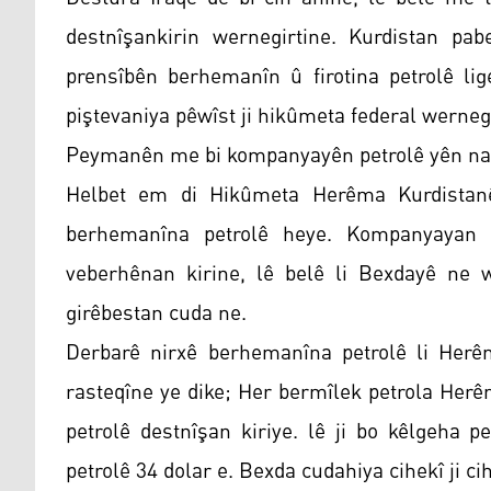
destnîşankirin wernegirtine. Kurdistan pa
prensîbên berhemanîn û firotina petrolê lig
piştevaniya pêwîst ji hikûmeta federal wernegi
Peymanên me bi kompanyayên petrolê yên navn
Helbet em di Hikûmeta Herêma Kurdistanê 
berhemanîna petrolê heye. Kompanyayan d
veberhênan kirine, lê belê li Bexdayê ne 
girêbestan cuda ne.
Derbarê nirxê berhemanîna petrolê li Herê
rasteqîne ye dike; Her bermîlek petrola Her
petrolê destnîşan kiriye. lê ji bo kêlgeha 
petrolê 34 dolar e. Bexda cudahiya cihekî ji cih