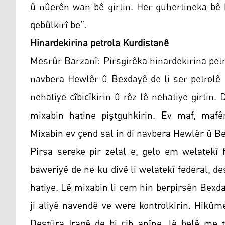
û nûerên wan bê girtin. Her guhertineka bê 
qebûlkirî be”.
Hinardekirina petrola Kurdistanê
Mesrûr Barzanî: Pirsgirêka hinardekirina pet
navbera Hewlêr û Bexdayê de li ser petrolê d
nehatiye cîbicîkirin û rêz lê nehatiye girti
mixabin hatine piştguhkirin. Ev maf, mafên 
Mixabin ev çend sal in di navbera Hewlêr û B
Pirsa sereke pir zelal e, gelo em welatekî
baweriyê de ne ku divê li welatekî federal, d
hatiye. Lê mixabin li cem hin berpirsên Bexda
ji aliyê navendê ve were kontrolkirin. Hik
Destûra Iraqê de bi cih anîne, lê belê me 