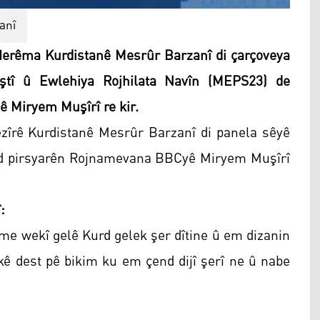
anî
erêma Kurdistanê Mesrûr Barzanî di çarçoveya
tî û Ewlehiya Rojhilata Navîn (MEPS23) de
 Miryem Muşîrî re kir.
zîrê Kurdistanê Mesrûr Barzanî di panela sêyê
nd pirsyarên Rojnamevana BBCyê Miryem Muşîrî
:
me wekî gelê Kurd gelek şer dîtine û em dizanin
ekê dest pê bikim ku em çend dijî şerî ne û nabe