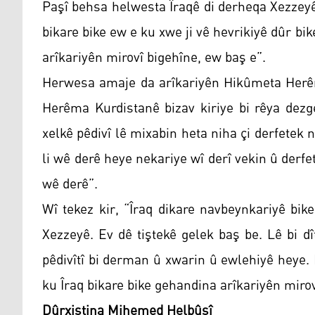
Paşî behsa helwesta Îraqê di derheqa Xezzeyê d
bikare bike ew e ku xwe ji vê hevrikiyê dûr bi
arîkariyên mirovî bigehîne, ew baş e”.
Herwesa amaje da arîkariyên Hikûmeta Herê
Herêma Kurdistanê bizav kiriye bi rêya dezg
xelkê pêdivî lê mixabin heta niha çi derfetek
li wê derê heye nekariye wî derî vekin û derf
wê derê”.
Wî tekez kir, “Îraq dikare navbeynkariyê bik
Xezzeyê. Ev dê tiştekê gelek baş be. Lê bi d
pêdivîtî bi derman û xwarin û ewlehiyê heye.
ku Îraq bikare bike gehandina arîkariyên mirovî
Dûrxistina Mihemed Helbûsî