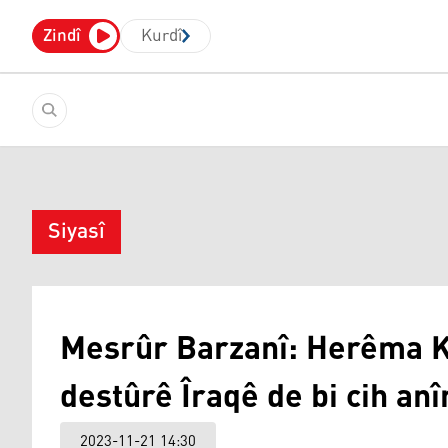
Zindî
Kurdî
Siyasî
Mesrûr Barzanî: Herêma K
destûrê Îraqê de bi cih anî
2023-11-21 14:30