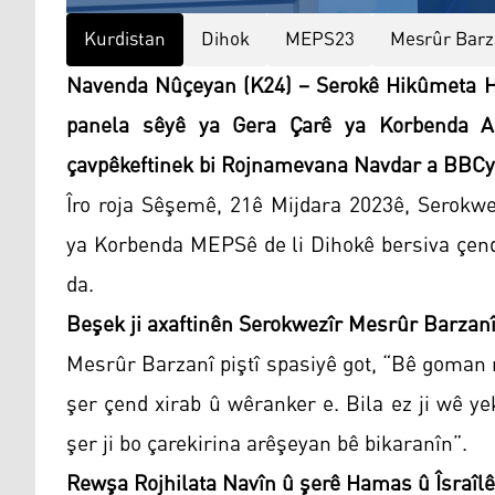
Kurdistan
Dihok
MEPS23
Mesrûr Barz
Navenda Nûçeyan (K24) – Serokê Hikûmeta H
panela sêyê ya Gera Çarê ya Korbenda Aş
çavpêkeftinek bi Rojnamevana Navdar a BBCyê
Îro roja Sêşemê, 21ê Mijdara 2023ê, Serokwe
ya Korbenda MEPSê de li Dihokê bersiva çe
da.
Beşek ji axaftinên Serokwezîr Mesrûr Barzanî
Mesrûr Barzanî piştî spasiyê got, “Bê goman 
şer çend xirab û wêranker e. Bila ez ji wê y
şer ji bo çarekirina arêşeyan bê bikaranîn”.
Rewşa Rojhilata Navîn û şerê Hamas û Îsraîlê