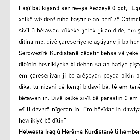
Paşî bal kişand ser rewşa Xezzeyê û got, “E
xelkê wê derê niha baştir e an berî 7ê Cotme
sivîl û bêtawan xûkeke gelek giran dide, em ş
dîtina me, divê çareseriyeke aştiyane ji bo he
Serowezîrê Kurdistanê zêdetir behsa vê yekê
dibînin hevrikiyeke bi dehan salan hatiye pi
em çareseriyan ji bo arêşeyan peyda bikin b
dike, tu nizanî dê kengî bidawî bê, lê em tenê
bêtawan in. Divê xelkê sivîl bê parastin û em
wî li deverê nîgeran in. Em hêvîdar in dawiya
hevrikiyê bê dîtin”.
Helwesta Iraq û Herêma Kurdistanê li hember