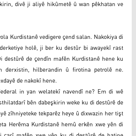
kirin, divê ji aliyê hikûmetê û wan pêkhatan ve
rola Kurdistanê vedigere çend salan. Nakokiya di
erketiye holê, ji ber ku destûr bi awayekî rast
n. Di destûrê de çendîn mafên Kurdistanê hene ku
derxistin, hilberandin û firotina petrolê ne.
exdayê de nakokî hene.
 federal in yan welatekî navendî ne? Em di wê
esthilatdarî bên dabeşkirin weke ku di destûrê de
yê zîhniyeteke tekparêz heye û dixwazin her tişt
ûmeta Herêma Kurdistanê hemû erkên xwe yên di
ti carî mafên xwe yên ku di destûrê de hatine