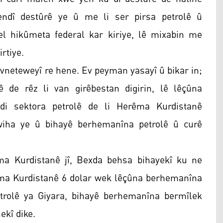
bendî destûrê ye û me li ser pirsa petrolê û
el hikûmeta federal kar kiriye, lê mixabin me
rtiye.
eteweyî re hene. Ev peyman yasayî û bikar in;
de rêz li van girêbestan digirin, lê lêçûna
i sektora petrolê de li Herêma Kurdistanê
wiha ye û bihayê berhemanîna petrolê û curê
ma Kurdistanê jî, Bexda behsa bihayekî ku ne
êma Kurdistanê 6 dolar wek lêçûna berhemanîna
petrolê ya Giyara, bihayê berhemanîna bermîlek
ekî dike.