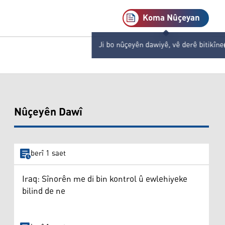
Koma Nûçeyan
Ji bo nûçeyên dawiyê, vê derê bitikîne
Nûçeyên Dawî
berî 1 saet
Iraq: Sînorên me di bin kontrol û ewlehiyeke
bilind de ne