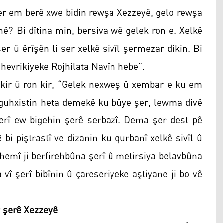
ger em berê xwe bidin rewşa Xezzeyê, gelo rewşa
hê? Bi dîtina min, bersiva wê gelek ron e. Xelkê
er û êrîşên li ser xelkê sivîl şermezar dikin. Bi
r hevrikiyeke Rojhilata Navîn hebe”.
 kir û ron kir, “Gelek nexweş û xembar e ku em
ştguhxistin heta demekê ku bûye şer, lewma divê
erî ew bigehin şerê serbazî. Dema şer dest pê
 bi piştrastî ve dizanin ku qurbanî xelkê sivîl û
 hemî ji berfirehbûna şerî û metirsiya belavbûna
 vî şerî bibînin û çareseriyeke aştiyane ji bo vê
 şerê Xezzeyê