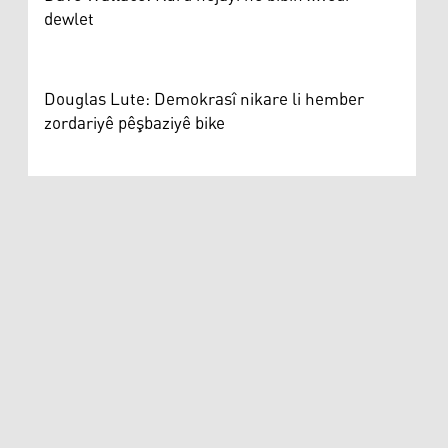
dewlet
Douglas Lute: Demokrasî nikare li hember
zordariyê pêşbaziyê bike