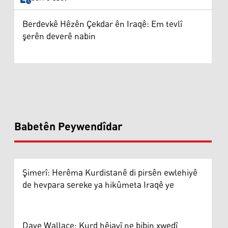
Berdevkê Hêzên Çekdar ên Iraqê: Em tevlî
şerên deverê nabin
Babetên Peywendîdar
Şimerî: Herêma Kurdistanê di pirsên ewlehiyê
de hevpara sereke ya hikûmeta Iraqê ye
Dave Wallace: Kurd hêjayî ne bibin xwedî