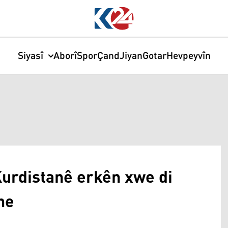
Siyasî
Aborî
Spor
Çand
Jiyan
Gotar
Hevpeyvîn
urdistanê erkên xwe di
ne