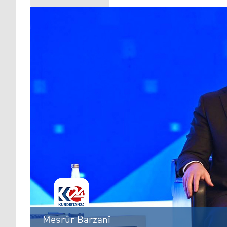
Mesrûr Barzanî