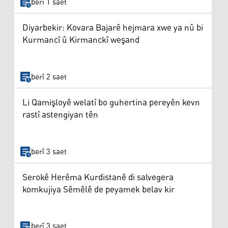
berî 1 saet
Diyarbekir: Kovara Bajarê hejmara xwe ya nû bi
Kurmancî û Kirmanckî weşand
berî 2 saet
Li Qamişloyê welatî bo guhertina pereyên kevn
rastî astengiyan tên
berî 3 saet
Serokê Herêma Kurdistanê di salvegera
komkujiya Sêmêlê de peyamek belav kir
berî 3 saet