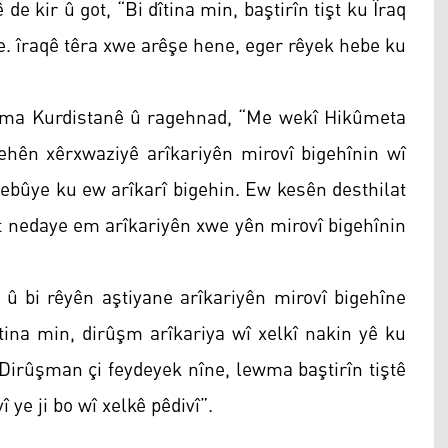
e kir û got, “Bi dîtina min, baştirîn tişt ku Îraq
ke. îraqê têra xwe arêşe hene, eger rêyek hebe ku
ma Kurdistanê û ragehnad, “Me wekî Hikûmeta
ehên xêrxwaziyê arîkariyên mirovî bigehînin wî
 nebûye ku ew arîkarî bigehin. Ew kesên desthilat
et nedaye em arîkariyên xwe yên mirovî bigehînin
e û bi rêyên aştiyane arîkariyên mirovî bigehîne
îtina min, dirûşm arîkariya wî xelkî nakin yê ku
 Dirûşman çi feydeyek nîne, lewma baştirîn tiştê
 ye ji bo wî xelkê pêdivî”.