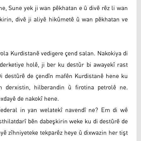
ene, Sune yek ji wan pêkhatan e û divê rêz li wan
kirin, divê ji aliyê hikûmetê û wan pêkhatan ve
rola Kurdistanê vedigere çend salan. Nakokiya di
erketiye holê, ji ber ku destûr bi awayekî rast
n. Di destûrê de çendîn mafên Kurdistanê hene ku
derxistin, hilberandin û firotina petrolê ne.
exdayê de nakokî hene.
 federal in yan welatekî navendî ne? Em di wê
esthilatdarî bên dabeşkirin weke ku di destûrê de
yê zîhniyeteke tekparêz heye û dixwazin her tişt