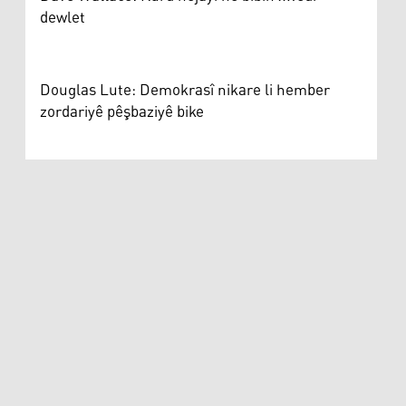
dewlet
Douglas Lute: Demokrasî nikare li hember
zordariyê pêşbaziyê bike