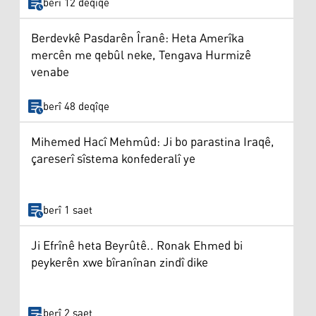
berî 12 deqîqe
Berdevkê Pasdarên Îranê: Heta Amerîka
mercên me qebûl neke, Tengava Hurmizê
venabe
berî 48 deqîqe
Mihemed Hacî Mehmûd: Ji bo parastina Iraqê,
çareserî sîstema konfederalî ye
berî 1 saet
Ji Efrînê heta Beyrûtê.. Ronak Ehmed bi
peykerên xwe bîranînan zindî dike
berî 2 saet