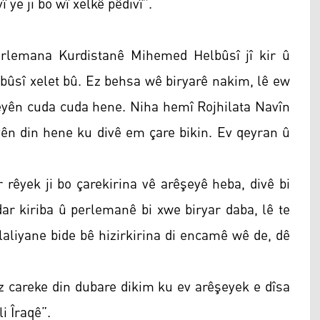
 ye ji bo wî xelkê pêdivî”.
rlemana Kurdistanê Mihemed Helbûsî jî kir û
lbûsî xelet bû. Ez behsa wê biryarê nakim, lê ew
şeyên cuda cuda hene. Niha hemî Rojhilata Navîn
ên din hene ku divê em çare bikin. Ev qeyran û
 rêyek ji bo çarekirina vê arêşeyê heba, divê bi
ar kiriba û perlemanê bi xwe biryar daba, lê te
aliyane bide bê hizirkirina di encamê wê de, dê
 Ez careke din dubare dikim ku ev arêşeyek e dîsa
i Îraqê”.