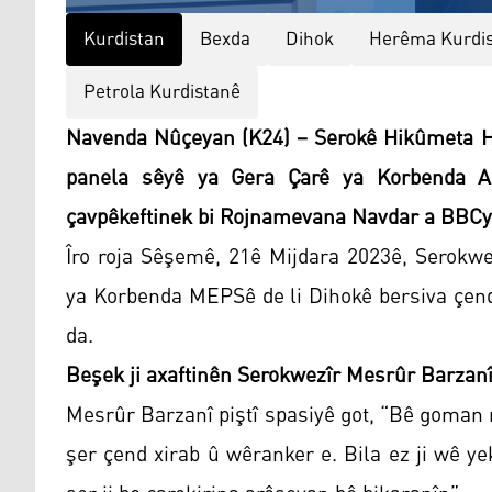
Kurdistan
Bexda
Dihok
Herêma Kurdi
Petrola Kurdistanê
Navenda Nûçeyan (K24) – Serokê Hikûmeta H
panela sêyê ya Gera Çarê ya Korbenda Aş
çavpêkeftinek bi Rojnamevana Navdar a BBCyê
Îro roja Sêşemê, 21ê Mijdara 2023ê, Serokwe
ya Korbenda MEPSê de li Dihokê bersiva çe
da.
Beşek ji axaftinên Serokwezîr Mesrûr Barzanî
Mesrûr Barzanî piştî spasiyê got, “Bê goman 
şer çend xirab û wêranker e. Bila ez ji wê y