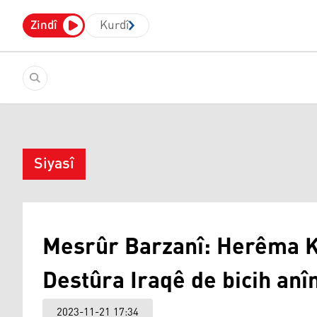
Zindî
Kurdî
Siyasî
Mesrûr Barzanî: Herêma K
Destûra Iraqê de bicih anî
2023-11-21 17:34