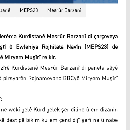
stanê
MEPS23
Mesrûr Barzanî
erêma Kurdistanê Mesrûr Barzanî di çarçoveya
tî û Ewlehiya Rojhilata Navîn (MEPS23) de
 Miryem Muşîrî re kir.
zîrê Kurdistanê Mesrûr Barzanî di panela sêyê
nd pirsyarên Rojnamevana BBCyê Miryem Muşîrî
:
me wekî gelê Kurd gelek şer dîtine û em dizanin
ekê dest pê bikim ku em çend dijî şerî ne û nabe