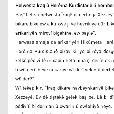
Helwesta Iraq û Herêma Kurdistanê li hember
Paşî behsa helwesta Îraqê di derheqa Xezzeyê d
bikare bike ew e ku xwe ji vê hevrikiyê dûr bi
arîkariyên mirovî bigehîne, ew baş e”.
Herwesa amaje da arîkariyên Hikûmeta Herê
Herêma Kurdistanê bizav kiriye bi rêya dezg
xelkê pêdivî lê mixabin heta niha çi derfetek
li wê derê heye nekariye wî derî vekin û derf
wê derê”.
Wî tekez kir, “Îraq dikare navbeynkariyê bik
Xezzeyê. Ev dê tiştekê gelek baş be. Lê bi d
pêdivîtî bi derman û xwarin û ewlehiyê heye.