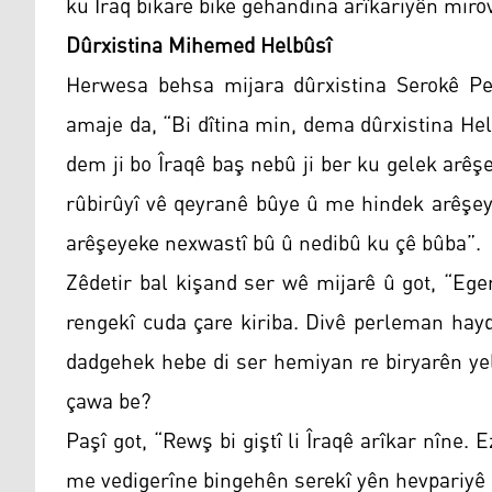
ku Îraq bikare bike gehandina arîkariyên mirovî
Dûrxistina Mihemed Helbûsî
Herwesa behsa mijara dûrxistina Serokê Pe
amaje da, “Bi dîtina min, dema dûrxistina He
dem ji bo Îraqê baş nebû ji ber ku gelek arê
rûbirûyî vê qeyranê bûye û me hindek arêşey
arêşeyeke nexwastî bû û nedibû ku çê bûba”.
Zêdetir bal kişand ser wê mijarê û got, “Eger
rengekî cuda çare kiriba. Divê perleman hayd
dadgehek hebe di ser hemiyan re biryarên yel
çawa be?
Paşî got, “Rewş bi giştî li Îraqê arîkar nîne.
me vedigerîne bingehên serekî yên hevpariyê l