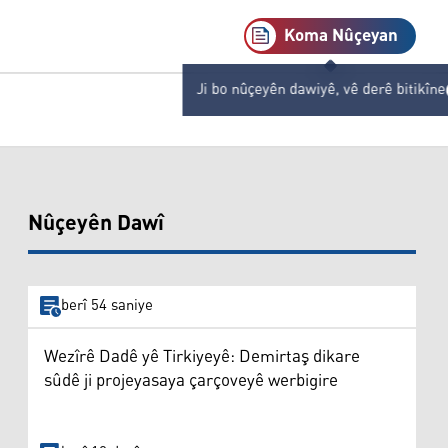
Koma Nûçeyan
Ji bo nûçeyên dawiyê, vê derê bitikîne
Nûçeyên Dawî
berî 54 saniye
Wezîrê Dadê yê Tirkiyeyê: Demirtaş dikare
sûdê ji projeyasaya çarçoveyê werbigire