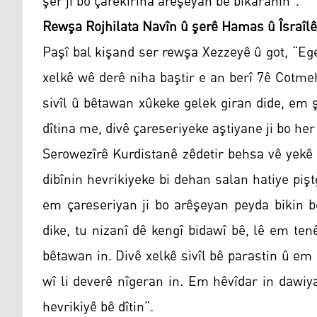
şer ji bo çarekirina arêşeyan bê bikaranîn”.
Rewşa Rojhilata Navîn û şerê Hamas û Îsraîlê
Paşî bal kişand ser rewşa Xezzeyê û got, “E
xelkê wê derê niha baştir e an berî 7ê Cotme
sivîl û bêtawan xûkeke gelek giran dide, em ş
dîtina me, divê çareseriyeke aştiyane ji bo he
Serowezîrê Kurdistanê zêdetir behsa vê yekê
dibînin hevrikiyeke bi dehan salan hatiye pi
em çareseriyan ji bo arêşeyan peyda bikin b
dike, tu nizanî dê kengî bidawî bê, lê em tenê
bêtawan in. Divê xelkê sivîl bê parastin û em
wî li deverê nîgeran in. Em hêvîdar in dawiya
hevrikiyê bê dîtin”.