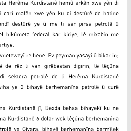
ûmeta Herêma Kurdistanê hemû erkên xwe yên di
ti carî mafên xwe yên ku di destûrê de hatine
bendî destûrê ye û me li ser pirsa petrolê û
el hikûmeta federal kar kiriye, lê mixabin me
rtiye.
eteweyî re hene. Ev peyman yasayî û bikar in;
de rêz li van girêbestan digirin, lê lêçûna
i sektora petrolê de li Herêma Kurdistanê
wiha ye û bihayê berhemanîna petrolê û curê
ma Kurdistanê jî, Bexda behsa bihayekî ku ne
êma Kurdistanê 6 dolar wek lêçûna berhemanîna
petrolê ya Giyara, bihayê berhemanîna bermîlek