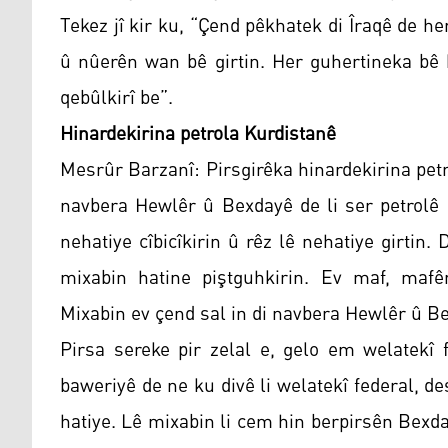
Tekez jî kir ku, “Çend pêkhatek di Îraqê de h
û nûerên wan bê girtin. Her guhertineka bê 
qebûlkirî be”.
Hinardekirina petrola Kurdistanê
Mesrûr Barzanî: Pirsgirêka hinardekirina pet
navbera Hewlêr û Bexdayê de li ser petrolê d
nehatiye cîbicîkirin û rêz lê nehatiye girti
mixabin hatine piştguhkirin. Ev maf, mafên 
Mixabin ev çend sal in di navbera Hewlêr û B
Pirsa sereke pir zelal e, gelo em welatekî
baweriyê de ne ku divê li welatekî federal, d
hatiye. Lê mixabin li cem hin berpirsên Bexda