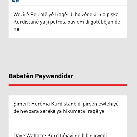
Wezîrê Petrolê yê Iraqê: Ji bo zêdekirina pişka
Kurdistanê ya ji petrola xav em di gotûbêjan de
ne
Babetên Peywendîdar
Şimerî: Herêma Kurdistanê di pirsên ewlehiyê
de hevpara sereke ya hikûmeta Iraqê ye
Dave Wallace: Kurd hêjayî ne bibin xwedî