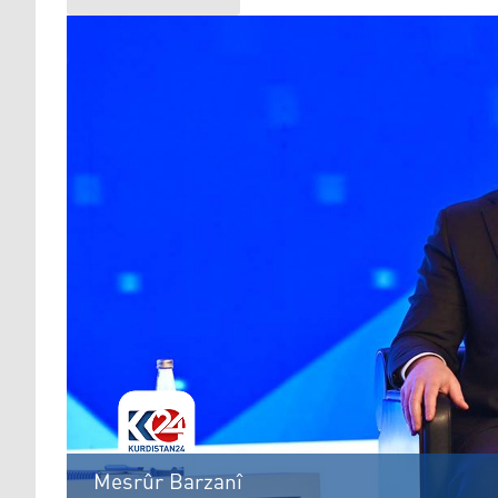
Mesrûr Barzanî