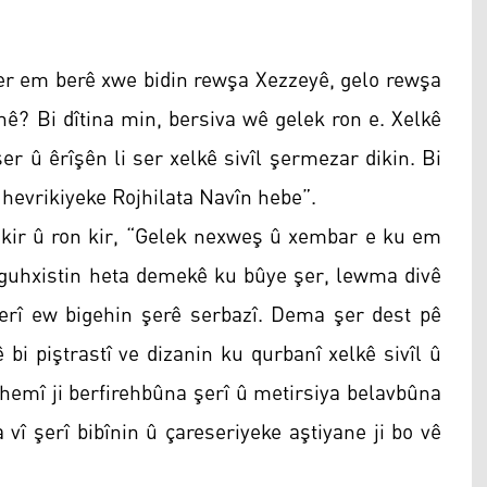
ger em berê xwe bidin rewşa Xezzeyê, gelo rewşa
hê? Bi dîtina min, bersiva wê gelek ron e. Xelkê
er û êrîşên li ser xelkê sivîl şermezar dikin. Bi
r hevrikiyeke Rojhilata Navîn hebe”.
 kir û ron kir, “Gelek nexweş û xembar e ku em
ştguhxistin heta demekê ku bûye şer, lewma divê
erî ew bigehin şerê serbazî. Dema şer dest pê
 bi piştrastî ve dizanin ku qurbanî xelkê sivîl û
 hemî ji berfirehbûna şerî û metirsiya belavbûna
 vî şerî bibînin û çareseriyeke aştiyane ji bo vê