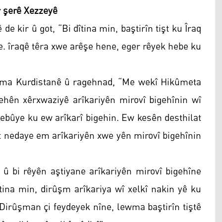
 şerê Xezzeyê
e kir û got, “Bi dîtina min, baştirîn tişt ku Îraq
ke. îraqê têra xwe arêşe hene, eger rêyek hebe ku
ma Kurdistanê û ragehnad, “Me wekî Hikûmeta
ehên xêrxwaziyê arîkariyên mirovî bigehînin wî
 nebûye ku ew arîkarî bigehin. Ew kesên desthilat
et nedaye em arîkariyên xwe yên mirovî bigehînin
e û bi rêyên aştiyane arîkariyên mirovî bigehîne
îtina min, dirûşm arîkariya wî xelkî nakin yê ku
 Dirûşman çi feydeyek nîne, lewma baştirîn tiştê