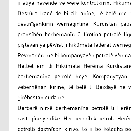
ji aliyê navendê ve were kontrolkirin. Hik
Destûra Iraqê de bi cih anîne, lê belê me 
destnîşankirin wernegirtine. Kurdistan pa
prensîbên berhemanîn û firotina petrolê lig
piştevaniya pêwîst ji hikûmeta federal wernegi
Peymanên me bi kompanyayên petrolê yên navn
Helbet em di Hikûmeta Herêma Kurdistanê 
berhemanîna petrolê heye. Kompanyayan d
veberhênan kirine, lê belê li Bexdayê ne 
girêbestan cuda ne.
Derbarê nirxê berhemanîna petrolê li Herê
rasteqîne ye dike; Her bermîlek petrola Her
petrolê destnîşan kiriye. lê ji bo kêlgeha 