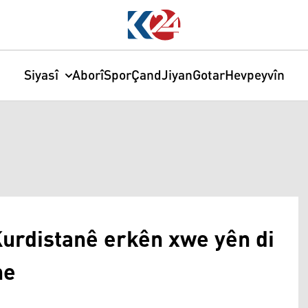
Siyasî
Aborî
Spor
Çand
Jiyan
Gotar
Hevpeyvîn
urdistanê erkên xwe yên di
ne