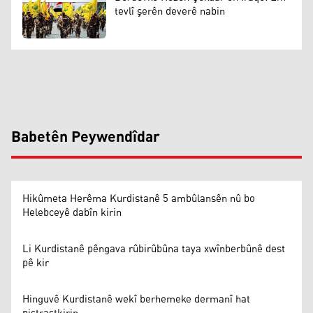
tevlî şerên deverê nabin
Babetên Peywendîdar
Hikûmeta Herêma Kurdistanê 5 ambûlansên nû bo
Helebceyê dabîn kirin
Li Kurdistanê pêngava rûbirûbûna taya xwînberbûnê dest
pê kir
Hinguvê Kurdistanê wekî berhemeke dermanî hat