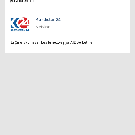
piştrastkirin
Kurdistan24
Nivîskar
Kurdistan24
Li Çînê 575 hezar kes bi nexweşiya AIDSê ketine