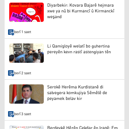
Diyarbekir: Kovara Bajarê hejmara
xwe ya nû bi Kurmancî û Kirmanckî
weşand
berî 1 saet
Li Qamişloyê welatî bo guhertina
pereyên kevn rastî astengiyan tên
berî 2 saet
Serokê Herêma Kurdistanê di
salvegera komkujiya Sêmêlê de
peyamek belav kir
berî 3 saet
Berdevkê Hêzên Çekdar ên Iraqê: Em