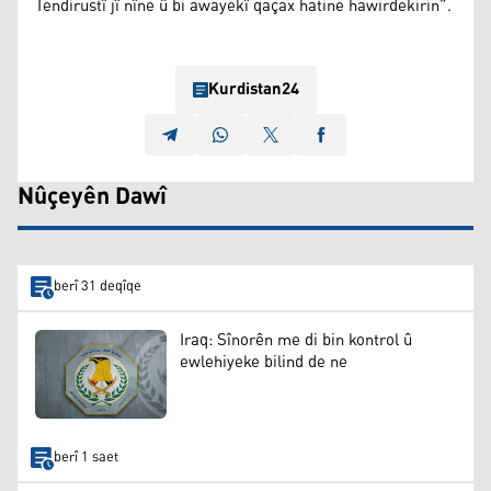
Tendirustî jî nîne û bi awayekî qaçax hatine hawirdekirin”.
Kurdistan24
Nûçeyên Dawî
berî 31 deqîqe
Iraq: Sînorên me di bin kontrol û
ewlehiyeke bilind de ne
berî 1 saet