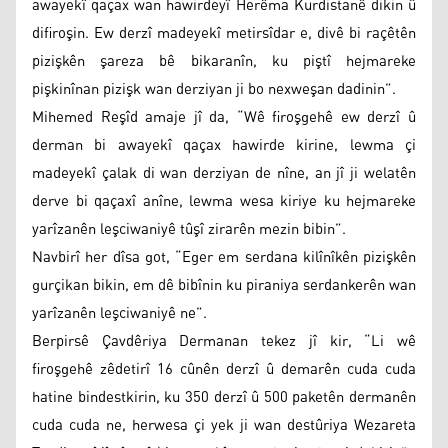
awayekî qaçax wan hawirdeyî Herêma Kurdistanê dikin û
difiroşin. Ew derzî madeyekî metirsîdar e, divê bi raçêtên
pizişkên şareza bê bikaranîn, ku piştî hejmareke
pişkinînan pizişk wan derziyan ji bo nexweşan dadinin”.
Mihemed Reşîd amaje jî da, “Wê firoşgehê ew derzî û
derman bi awayekî qaçax hawirde kirine, lewma çi
madeyekî çalak di wan derziyan de nîne, an jî ji welatên
derve bi qaçaxî anîne, lewma wesa kiriye ku hejmareke
yarîzanên leşciwaniyê tûşî zirarên mezin bibin”.
Navbirî her dîsa got, “Eger em serdana kilînîkên pizişkên
gurçikan bikin, em dê bibînin ku piraniya serdankerên wan
yarîzanên leşciwaniyê ne”.
Berpirsê Çavdêriya Dermanan tekez jî kir, “Li wê
firoşgehê zêdetirî 16 cûnên derzî û demarên cuda cuda
hatine bindestkirin, ku 350 derzî û 500 paketên dermanên
cuda cuda ne, herwesa çi yek ji wan destûriya Wezareta