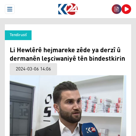
Open Menu
Tendirustî
Li Hewlêrê hejmareke zêde ya derzî û
dermanên leşciwaniyê tên bindestkirin
2024-03-06 14:06