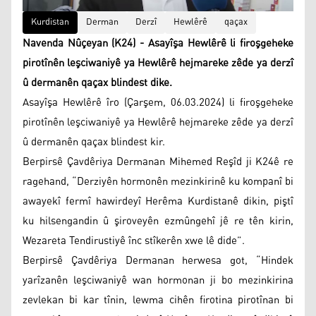
Kurdistan
Derman
Derzî
Hewlêrê
qaçax
Navenda Nûçeyan (K24) - Asayîşa Hewlêrê li firoşgeheke
pirotînên leşciwaniyê ya Hewlêrê hejmareke zêde ya derzî
û dermanên qaçax blindest dike.
Asayîşa Hewlêrê îro (Çarşem, 06.03.2024) li firoşgeheke
pirotînên leşciwaniyê ya Hewlêrê hejmareke zêde ya derzî
û dermanên qaçax blindest kir.
Berpirsê Çavdêriya Dermanan Mihemed Reşîd ji K24ê re
ragehand, “Derziyên hormonên mezinkirinê ku kompanî bi
awayekî fermî hawirdeyî Herêma Kurdistanê dikin, piştî
ku hilsengandin û şiroveyên ezmûngehî jê re tên kirin,
Wezareta Tendirustiyê înc stîkerên xwe lê dide”.
Berpirsê Çavdêriya Dermanan herwesa got, “Hindek
yarîzanên leşciwaniyê wan hormonan ji bo mezinkirina
zevlekan bi kar tînin, lewma cihên firotina pirotînan bi