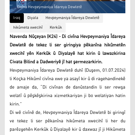
Civîna Hevpeymaniya Îdareya Dewletê
Iraq
Diyala
Hevpeymaniya Îdareya Dewletê
hikûmeta xwecihî
Kerkûk
Navenda Nûçeyan (K24) - Di civîna Hevpeymaniya Îdareya
Dewletê de tekez li ser giringiya pêkanîna hikûmetên
xwecihî yên Kerkûk û Diyalayê hat kirin û lawazkirina
Civata Bilind a Dadweriyê jî hat şermezarkirin.
Hevpeymaniya Îdareya Dewletê duhî (Duşem, 01.07.2024)
li Koçka Hikûmî civîna xwe ya asayî kir û di ragehandinekê
de amaje da, “Di civînan de danûstandin li ser rewşa
welatî û pêşkêşkirina xizmetkariyan ji bo welatiyan hatin
kirin.”
Di wê civînê de, Hevpeymaniya Îdareya Dewletê bi giringî
ve tekez li ser pêkanîna hikûmeta xwecihî li her du
parêzgehên Kerkûk û Diyalayê kir û daxwaz jî ji Hikûmeta