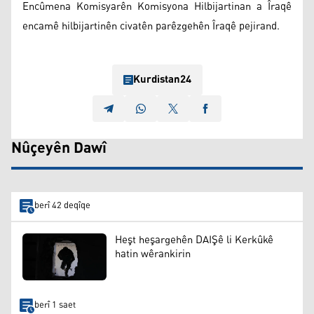
Encûmena Komisyarên Komisyona Hilbijartinan a Îraqê
encamê hilbijartinên civatên parêzgehên Îraqê pejirand.
Kurdistan24
Nûçeyên Dawî
berî 42 deqîqe
Heşt heşargehên DAIŞê li Kerkûkê
hatin wêrankirin
berî 1 saet