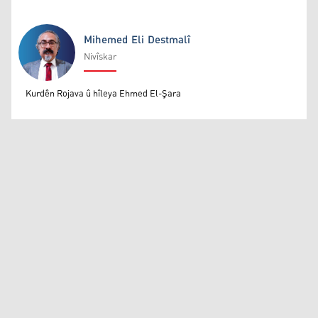
Mihemed Eli Destmalî
Nivîskar
Mihemed Eli Destmalî
Kurdên Rojava û hîleya Ehmed El-Şara