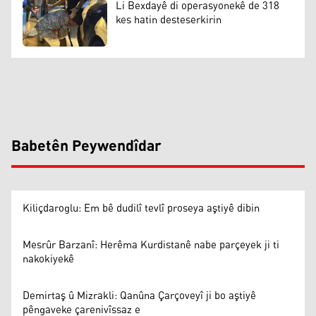
Li Bexdayê di operasyonekê de 318
kes hatin desteserkirin
Babetên Peywendîdar
Kiliçdaroglu: Em bê dudilî tevlî proseya aştiyê dibin
Mesrûr Barzanî: Herêma Kurdistanê nabe parçeyek ji ti
nakokiyekê
Demirtaş û Mizrakli: Qanûna Çarçoveyî ji bo aştiyê
pêngaveke çarenivîssaz e