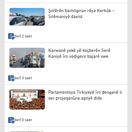
Şofêrên barhilgiran rêya Kerkûk –
Silêmaniyê daxist
berî 2 saet
Karwanê yekê yê koçberên Serê
Kaniyê îro vedigere bajarê xwe
berî 3 saet
Parlamentoya Tirkiyeyê îro denganê li
ser projeqanûna aştiyê dide
berî 3 saet