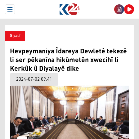
Open Menu
Siyasî
Hevpeymaniya Îdareya Dewletê tekezê
li ser pêkanîna hikûmetên xwecihî li
Kerkûk û Diyalayê dike
2024-07-02 09:41