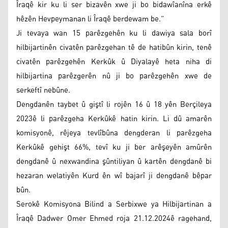
Îraqê kir ku li ser bizavên xwe ji bo bidawîanîna erkê
hêzên Hevpeymanan li Îraqê berdewam be.”
Ji tevaya wan 15 parêzgehên ku li dawiya sala borî
hilbijartinên civatên parêzgehan tê de hatibûn kirin, tenê
civatên parêzgehên Kerkûk û Diyalayê heta niha di
hilbijartina parêzgerên nû ji bo parêzgehên xwe de
serkeftî nebûne.
Dengdanên taybet û giştî li rojên 16 û 18 yên Berçileya
2023ê li parêzgeha Kerkûkê hatin kirin. Li dû amarên
komisyonê, rêjeya tevlîbûna dengderan li parêzgeha
Kerkûkê gehişt 66%, tevî ku ji ber arêşeyên amûrên
dengdanê û nexwandina şûntiliyan û kartên dengdanê bi
hezaran welatiyên Kurd ên wî bajarî ji dengdanê bêpar
bûn.
Serokê Komisyona Bilind a Serbixwe ya Hilbijartinan a
Îraqê Dadwer Omer Ehmed roja 21.12.2024ê ragehand,