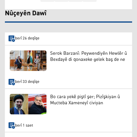
Nûçeyên Dawî
berî 26 deqîqe
Serok Barzanî: Peywendiyên Hewlêr û
Bexdayê di qonaxeke gelek baş de ne
berî 33 deqîqe
Bo cara yekê piştî şer; Pizîşkiyan û
Mucteba Xameneyî civiyan
berî 1 saet