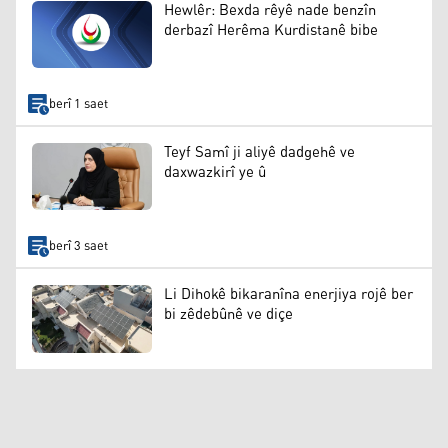
Hewlêr: Bexda rêyê nade benzîn
derbazî Herêma Kurdistanê bibe
berî 1 saet
Teyf Samî ji aliyê dadgehê ve
daxwazkirî ye û
berî 3 saet
Li Dihokê bikaranîna enerjiya rojê ber
bi zêdebûnê ve diçe