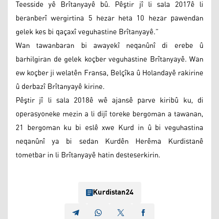
Teesside yê Brîtanyayê bû. Pêştir jî li sala 2017ê li
beranberî wergirtina 5 hezar heta 10 hezar pawendan
gelek kes bi qaçaxî veguhastine Brîtanyayê.”
Wan tawanbaran bi awayekî neqanûnî di erebe û
barhilgiran de gelek koçber veguhastine Brîtanyayê. Wan
ew koçber ji welatên Fransa, Belçîka û Holandayê rakirine
û derbazî Brîtanyayê kirine.
Pêştir jî li sala 2018ê wê ajansê parve kiribû ku, di
operasyoneke mezin a li dijî toreke bergoman a tawanan,
21 bergoman ku bi eslê xwe Kurd in û bi veguhastina
neqanûnî ya bi sedan Kurdên Herêma Kurdistanê
tometbar in li Brîtanyayê hatin desteserkirin.
Kurdistan24