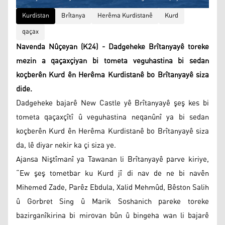
Kurdistan
Brîtanya
Herêma Kurdistanê
Kurd
qaçax
Navenda Nûçeyan (K24) - Dadgeheke Brîtanyayê toreke
mezin a qaçaxçiyan bi tometa veguhastina bi sedan
koçberên Kurd ên Herêma Kurdistanê bo Brîtanyayê siza
dide.
Dadgeheke bajarê New Castle yê Brîtanyayê şeş kes bi
tometa qaçaxçîtî û veguhastina neqanûnî ya bi sedan
koçberên Kurd ên Herêma Kurdistanê bo Brîtanyayê siza
da, lê diyar nekir ka çi siza ye.
Ajansa Niştîmanî ya Tawanan li Brîtanyayê parve kiriye,
“Ew şeş tometbar ku Kurd jî di nav de ne bi navên
Mihemed Zade, Parêz Ebdula, Xalid Mehmûd, Bêston Salih
û Gorbret Sing û Marik Soshanich pareke toreke
bazirganîkirina bi mirovan bûn û bingeha wan li bajarê