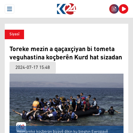
Open Menu
Siyasî
Toreke mezin a qaçaxçiyan bi tometa
veguhastina koçberên Kurd hat sizadan
2024-07-17 15:48
Hejmareke koçberan bizavê dikin ku bieghin Ewropayê