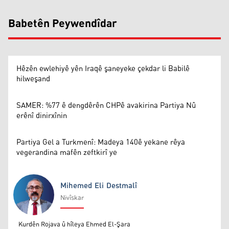
Babetên Peywendîdar
Hêzên ewlehiyê yên Iraqê şaneyeke çekdar li Babilê
hilweşand
SAMER: %77 ê dengdêrên CHPê avakirina Partiya Nû
erênî dinirxînin
Partiya Gel a Turkmenî: Madeya 140ê yekane rêya
vegerandina mafên zeftkirî ye
Mihemed Eli Destmalî
Nivîskar
Mihemed Eli Destmalî
Kurdên Rojava û hîleya Ehmed El-Şara