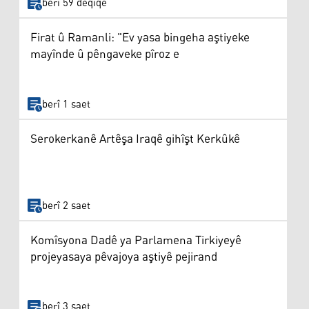
berî 59 deqîqe
Firat û Ramanli: "Ev yasa bingeha aştiyeke
mayînde û pêngaveke pîroz e
berî 1 saet
Serokerkanê Artêşa Iraqê gihîşt Kerkûkê
berî 2 saet
Komîsyona Dadê ya Parlamena Tirkiyeyê
projeyasaya pêvajoya aştiyê pejirand
berî 3 saet