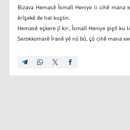
Bizava Hemasê Îsmaîl Heniye li cihê mana xw
êrîşekê de hat kuştin.
Hemasê eşkere jî kir, Îsmaîl Heniye piştî ku 
Serokkomarê Îranê yê nû bû, çû cihê mana xwe