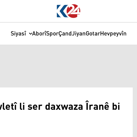
Siyasî
Aborî
Spor
Çand
Jiyan
Gotar
Hevpeyvîn
etî li ser daxwaza Îranê bi