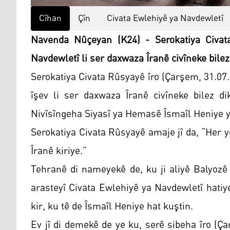
Cîhan
Çîn
Civata Ewlehiyê ya Navdewletî
Navenda Nûçeyan (K24) - Serokatiya Civat
Navdewletî li ser daxwaza Îranê civîneke bilez
Serokatiya Civata Rûsyayê îro (Çarşem, 31.07
îşev li ser daxwaza Îranê civîneke bilez di
Nivîsîngeha Siyasî ya Hemasê Îsmaîl Heniye y
Serokatiya Civata Rûsyayê amaje jî da, “Her y
Îranê kiriye.”
Tehranê di nameyekê de, ku ji aliyê Balyozê 
arasteyî Civata Ewlehiyê ya Navdewletî hatiye
kir, ku tê de Îsmaîl Heniye hat kuştin.
Ev jî di demekê de ye ku, serê sibeha îro (Ç