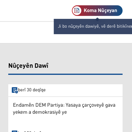
Koma Nûçeyan
Ji bo nûçeyên dawiyê, vê derê bitikîne
Nûçeyên Dawî
berî 30 deqîqe
Endamên DEM Partiya: Yasaya çarçoveyê gava
yekem a demokrasiyê ye