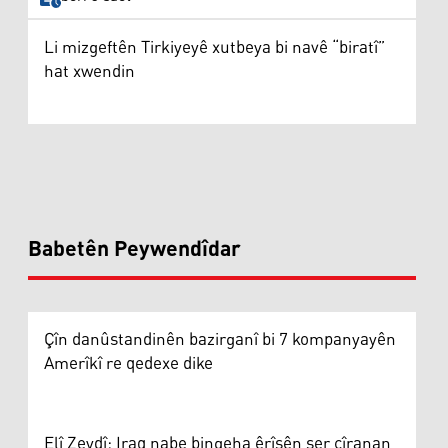
Li mizgeftên Tirkiyeyê xutbeya bi navê “biratî”
hat xwendin
Babetên Peywendîdar
Çîn danûstandinên bazirganî bi 7 kompanyayên
Amerîkî re qedexe dike
Elî Zeydî: Iraq nabe bingeha êrîşên ser cîranan