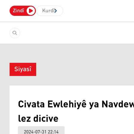
Zindî
Kurdî
Siyasî
Civata Ewlehiyê ya Navdewl
lez dicive
2024-07-31 22:14