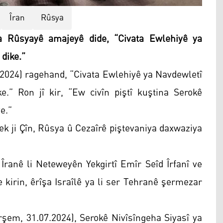
Îran
Rûsya
a Rûsyayê amajeyê dide, “Civata Ewlehiyê ya
 dike.”
.2024) ragehand, “Civata Ewlehiyê ya Navdewletî
ke.” Ron jî kir, “Ew civîn piştî kuştina Serokê
e.”
ek ji Çîn, Rûsya û Cezaîrê piştevaniya daxwaziya
Îranê li Neteweyên Yekgirtî Emîr Seîd Îrfanî ve
 kirin, êrîşa Israîlê ya li ser Tehranê şermezar
arşem, 31.07.2024), Serokê Nivîsîngeha Siyasî ya