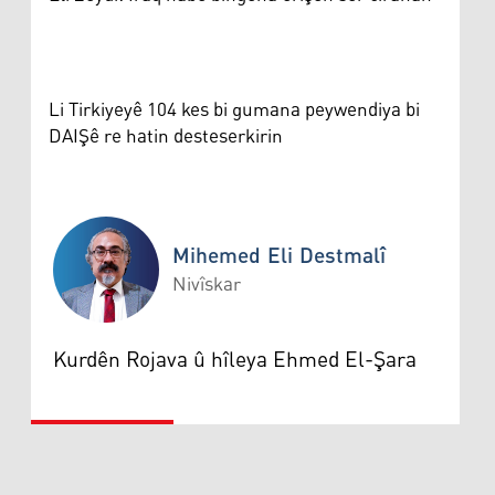
Li Tirkiyeyê 104 kes bi gumana peywendiya bi
DAIŞê re hatin desteserkirin
Mihemed Eli Destmalî
Nivîskar
Mihemed Eli Destmalî
Kurdên Rojava û hîleya Ehmed El-Şara