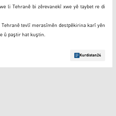
e li Tehranê bi zêrevanekî xwe yê taybet re di
li Tehranê tevlî merasîmên destpêkirina karî yên
 û paştir hat kuştin.
Kurdistan24