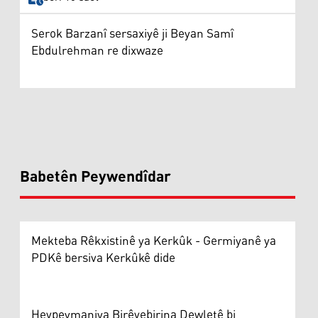
Serok Barzanî sersaxiyê ji Beyan Samî
Ebdulrehman re dixwaze
Babetên Peywendîdar
Mekteba Rêkxistinê ya Kerkûk - Germiyanê ya
PDKê bersiva Kerkûkê dide
Hevpeymaniya Birêvebirina Dewletê bi