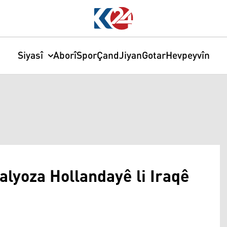
Siyasî
Aborî
Spor
Çand
Jiyan
Gotar
Hevpeyvîn
alyoza Hollandayê li Iraqê