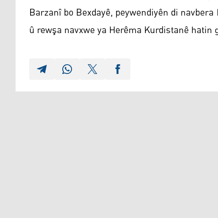
Barzanî bo Bexdayê, peywendiyên di navbera 
û rewşa navxwe ya Herêma Kurdistanê hatin g