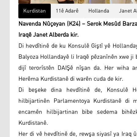
Kurdistan
11ê Adarê
Hollanda
Janet A
Navenda Nûçeyan (K24) – Serok Mesûd Barzanî
Iraqê Janet Alberda kir.
Di hevdîtinê de ku Konsulê Giştî yê Hollanda
Balyoza Hollandayê li Iraqê pêzanînên xwe ji b
dijî terorîstên DAIŞê nîşan da. Her wiha 
Herêma Kurdistanê di warên cuda de kir.
Di beşeke dina hevdîtinê de, Konsulê Ho
hilbijartinên Parlamentoya Kurdistanê d
encamên hilbijartinan bibe sedema bihêz
Kurdistanê.
Her di vê hevdîtinê de, rewşa siyasî ya Ira