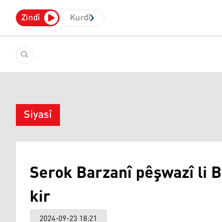
Zindî
Kurdî
Siyasî
Serok Barzanî pêşwazî li B
kir
2024-09-23 18:21