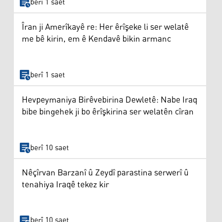
berî 1 saet
Îran ji Amerîkayê re: Her êrîşeke li ser welatê
me bê kirin, em ê Kendavê bikin armanc
berî 1 saet
Hevpeymaniya Birêvebirina Dewletê: Nabe Iraq
bibe bingehek ji bo êrîşkirina ser welatên cîran
berî 10 saet
Nêçîrvan Barzanî û Zeydî parastina serwerî û
tenahiya Iraqê tekez kir
berî 10 saet