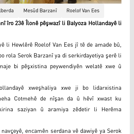
lberda
Mesûd Barzanî
Roelof Van Ees
 îro 23ê Îlonê pêşwazî li Balyoza Hollandayê li
yê li Hewlêrê Roelof Van Ees jî tê de amade bû,
o rola Serok Barzanî ya di serkirdayetiya şerê li
amaje bi pêşxistina peywendiyên welatê xwe û
llandayê xweşhaliya xwe ji bo lidarxistina
i meha Cotmehê de nîşan da û hêvî xwast ku
kirina saziyan û aramiya zêdetir li Herêma
q û navçeyê, encamên serdana vê dawiyê ya Serok