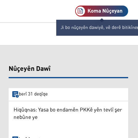
Koma Nûçeyan
Ji bo nûçeyên dawiyê, vê derê bitikîne
Nûçeyên Dawî
berî 31 deqîqe
Hiqûqnas: Yasa bo endamên PKKê yên tevlî şer
nebûne ye