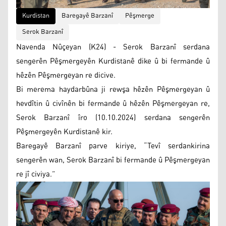
Kurdistan
Baregayê Barzanî
Pêşmerge
Serok Barzanî
Navenda Nûçeyan (K24) - Serok Barzanî serdana
sengerên Pêşmergeyên Kurdistanê dike û bi fermande û
hêzên Pêşmergeyan re dicive.
Bi merema haydarbûna ji rewşa hêzên Pêşmergeyan û
hevdîtin û civînên bi fermande û hêzên Pêşmergeyan re,
Serok Barzanî îro (10.10.2024) serdana sengerên
Pêşmergeyên Kurdistanê kir.
Baregayê Barzanî parve kiriye, “Tevî serdankirina
sengerên wan, Serok Barzanî bi fermande û Pêşmergeyan
re jî civiya.”