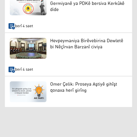
Germiyanê ya PDKê bersiva Kerkûkê
dide
berî 4 saet
Hevpeymaniya Birêvebirina Dewletê
bi Nêçîrvan Barzanî civiya
berî 4 saet
Omer Çelik: Proseya Aştiyê gihîşt
qonaxa herî girîng