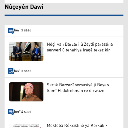
Nûçeyên Dawî
berî 3 saet
Nêçîrvan Barzanî û Zeydî parastina
serwerî û tenahiya Iraqê tekez kir
berî 3 saet
Serok Barzanî sersaxiyê ji Beyan
Samî Ebdulrehman re dixwaze
berî 4 saet
Mekteba Rêkxistinê ya Kerkûk -