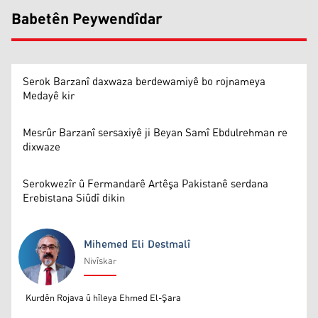
Babetên Peywendîdar
Serok Barzanî daxwaza berdewamiyê bo rojnameya
Medayê kir
Mesrûr Barzanî sersaxiyê ji Beyan Samî Ebdulrehman re
dixwaze
Serokwezîr û Fermandarê Artêşa Pakistanê serdana
Erebistana Siûdî dikin
Mihemed Eli Destmalî
Nivîskar
Mihemed Eli Destmalî
Kurdên Rojava û hîleya Ehmed El-Şara