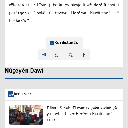
rêkaran bi cih bînin, ji bo ku ev piroje li wê derê û paşî li
parêzgeha Dihokê û tevaya Herêma Kurdistanê bê
bicihanîn.”
Kurdistan24
Nûçeyên Dawî
berî 1 saet
Dilşad Şihab: Ti metirsiyeke ewlehiyê
ya taybet li ser Herêma Kurdistanê
nîne