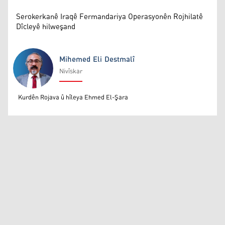
Serokerkanê Iraqê Fermandariya Operasyonên Rojhilatê
Dîcleyê hilweşand
Mihemed Eli Destmalî
Nivîskar
Mihemed Eli Destmalî
Kurdên Rojava û hîleya Ehmed El-Şara