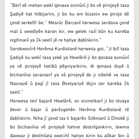
“Berî sê mehan wekî qonaxa ezmûnî ji bo vê pirojeyê taxa
Şadiyê hat hilbijartin, ji bo ku em bizanin ew piroje dê
çend serkeftî be.” Mesrûr Barzanî herwesa serdana çend
mal û xwediyên karan kir, ew gelek razî bûn ku kareba
niştîmanî ya 24 seetî jê re hatiye dabînkirin.”
Serokwezîrê Herêma Kurdistanê herwesa got, “Ji bilî taxa
Şadiyê ku wekî taxa yekê ya Hewlêrê ji bo qonaxa ezmûnî
ya vê pirojeyê hatibû pêşniyarkirin, di qonaxa duyê û
bicihanîna seranserî ya vê pirojeyê de ji sibehê ve taxa
Naznazê û paşî jî taxa Bextyariyê diçin ser kareba 24
seetî.”
Herwesa tevî bajarê Hewlêrê, ev xizmetkarî ji bo tevaya
dever û bajar û parêzgehên Herêma Kurdistanê tê
dabînkirin. Niha jî çend tax li bajarên Silêmanî û Dihokê ji
bo bicihanîna vê pirojeyê hatine destnîşankirin, lewma
daxwaz ji desthilata xwecihî hatiye kirin ku alîkar bin û