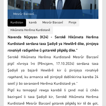
Mesrûr Barzanî
Kurdistan
kareb
Mesrûr Barzanî
Piroje
Hikûmeta Herêma Kurdistanê
Navenda Nûçeyan (K24) - Serokê Hikûmeta Herêma
Kurdistanê serdana taxa Şadiyê ya Hewlêrê dike, pirojeya
ronahiyê radigehîne û gotarekê pêşkêş dike.”
Serokê Hikûmeta Herêma Kurdistanê Mesrûr Barzanî
piştî nîvroya îro (Pêncşem, 17.10.2024) serdana taxa
Şadiyê ya bajarê Hewlêrê kir û pirojeya ronahiyê
ragehand, ku armanca wê pirojeyê dabînkirina kareba 24
seetî ji bo seranserê Herêma Kurdistanê ye.”
Piştî ku temaşeyî rewşa karebê li çend mal û cihên
bazirganî li taxa Şadiyê kir, Serokê Hikûmeta Herêma
Kurdistanê Mesrûr Barzanî gotarek pêşkêş kir tê de got,