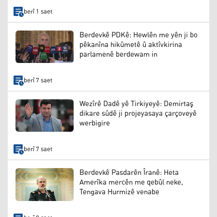
berî 1 saet
Berdevkê PDKê: Hewlên me yên ji bo
pêkanîna hikûmetê û aktîvkirina
parlamenê berdewam in
berî 7 saet
Wezîrê Dadê yê Tirkiyeyê: Demirtaş
dikare sûdê ji projeyasaya çarçoveyê
werbigire
berî 7 saet
Berdevkê Pasdarên Îranê: Heta
Amerîka mercên me qebûl neke,
Tengava Hurmizê venabe