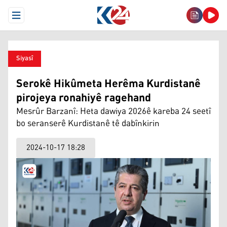
Open Menu
Siyasî
Serokê Hikûmeta Herêma Kurdistanê
pirojeya ronahiyê ragehand
Mesrûr Barzanî: Heta dawiya 2026ê kareba 24 seetî
bo seranserê Kurdistanê tê dabînkirin
2024-10-17 18:28