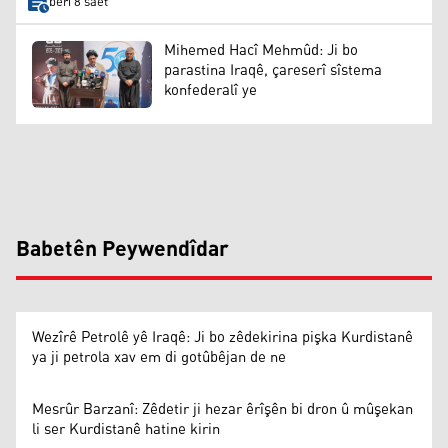
berî 8 saet
Mihemed Hacî Mehmûd: Ji bo
parastina Iraqê, çareserî sîstema
konfederalî ye
Babetên Peywendîdar
Wezîrê Petrolê yê Iraqê: Ji bo zêdekirina pişka Kurdistanê
ya ji petrola xav em di gotûbêjan de ne
Mesrûr Barzanî: Zêdetir ji hezar êrîşên bi dron û mûşekan
li ser Kurdistanê hatine kirin