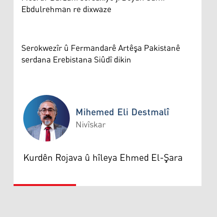
Ebdulrehman re dixwaze
Serokwezîr û Fermandarê Artêşa Pakistanê
serdana Erebistana Siûdî dikin
Mihemed Eli Destmalî
Nivîskar
Mihemed Eli Destmalî
Kurdên Rojava û hîleya Ehmed El-Şara