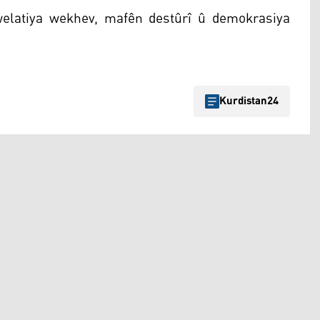
elatiya wekhev, mafên destûrî û demokrasiya
Kurdistan24