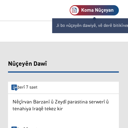
Koma Nûçeyan
Ji bo nûçeyên dawiyê, vê derê bitikîne
Nûçeyên Dawî
berî 7 saet
Nêçîrvan Barzanî û Zeydî parastina serwerî û
tenahiya Iraqê tekez kir