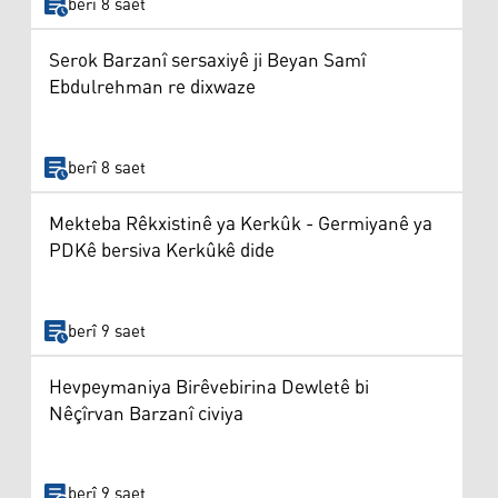
berî 8 saet
Serok Barzanî sersaxiyê ji Beyan Samî
Ebdulrehman re dixwaze
berî 8 saet
Mekteba Rêkxistinê ya Kerkûk - Germiyanê ya
PDKê bersiva Kerkûkê dide
berî 9 saet
Hevpeymaniya Birêvebirina Dewletê bi
Nêçîrvan Barzanî civiya
berî 9 saet