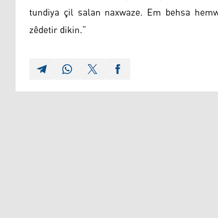
tundiya çil salan naxwaze. Em behsa hemw
zêdetir dikin.”