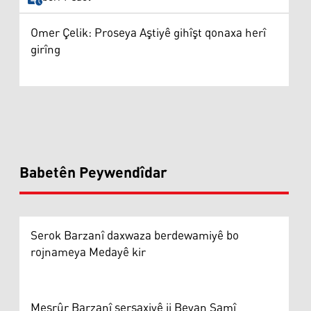
Omer Çelik: Proseya Aştiyê gihîşt qonaxa herî
girîng
Babetên Peywendîdar
Serok Barzanî daxwaza berdewamiyê bo
rojnameya Medayê kir
Mesrûr Barzanî sersaxiyê ji Beyan Samî