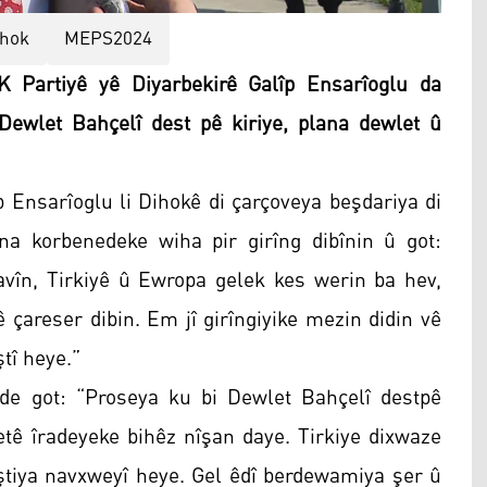
ihok
MEPS2024
Partiyê yê Diyarbekirê Galîp Ensarîoglu da
Dewlet Bahçelî dest pê kiriye, plana dewlet û
 Ensarîoglu li Dihokê di çarçoveya beşdariya di
a korbenedeke wiha pir girîng dibînin û got:
avîn, Tirkiyê û Ewropa gelek kes werin ba hev,
ê çareser dibin. Em jî girîngiyike mezin didin vê
tî heye.”
de got: “Proseya ku bi Dewlet Bahçelî destpê
ê îradeyeke bihêz nîşan daye. Tirkiye dixwaze
 aştiya navxweyî heye. Gel êdî berdewamiya şer û