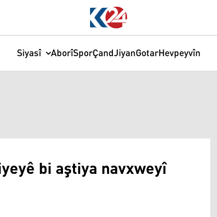
Siyasî
Aborî
Spor
Çand
Jiyan
Gotar
Hevpeyvîn
iyeyê bi aştiya navxweyî