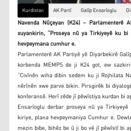
Kurdistan
AK Partî
Galîp Ensarîoglu
D
Navenda Nûçeyan (K24) – Parlamenterê AK 
xuyankirin, “Proseya nû ya Tirkiyeyê ku bi 
hevpeymana cumhur e.
Parlamenterê AK Partiyê yê Diyarbekirê Galîp
korbenda MEMPS de ji K24 got, ew sazkirin
“Civînên wiha dibin sedem ku ji Rojhilata N
nêrînên xwe parve bikin. Pirsgirêk bi diyalog
konferansê. Herî zêde jî pêwîstiya kurdan bi aş
Ensarîoglu derbar proseya nû ya Tirkiyeyê 
kiriye, plana hevpeymaniya Cumhur e. Dewlet
mezin bibe, bihêz be û ji bo vê jî pêwîstî bi