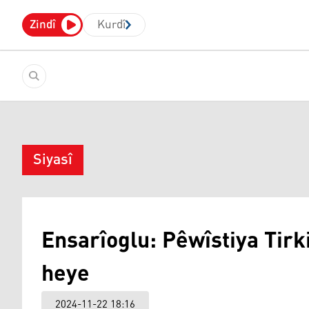
Zindî
Kurdî
Siyasî
Ensarîoglu: Pêwîstiya Tirk
heye
2024-11-22 18:16