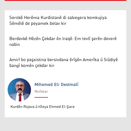
Serokê Herêma Kurdistanê di salvegera komkujiya
Sêmêlê de peyamek belav kir
Berdevkê Hêzên Çekdar ên Iraqê: Em tevlî şerên deverê
nabin
Amirî bo paşxistina bersivdana êrîşên Amerîka û Siûdiyê
bangî komên çekdar kir
Mihemed Eli Destmalî
Nivîskar
Mihemed Eli Destmalî
Kurdên Rojava û hîleya Ehmed El-Şara