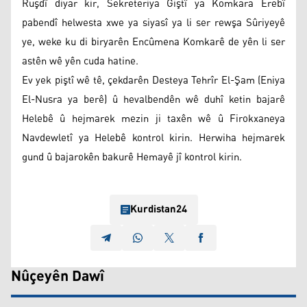
Ruşdî diyar kir, Sekreteriya Giştî ya Komkara Erebî
pabendî helwesta xwe ya siyasî ya li ser rewşa Sûriyeyê
ye, weke ku di biryarên Encûmena Komkarê de yên li ser
astên wê yên cuda hatine.
Ev yek piştî wê tê, çekdarên Desteya Tehrîr El-Şam (Eniya
El-Nusra ya berê) û hevalbendên wê duhî ketin bajarê
Helebê û hejmarek mezin ji taxên wê û Firokxaneya
Navdewletî ya Helebê kontrol kirin. Herwiha hejmarek
gund û bajarokên bakurê Hemayê jî kontrol kirin.
Kurdistan24
Nûçeyên Dawî