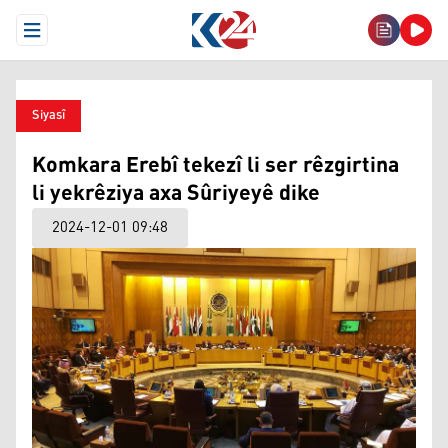
Open Menu
Siyasî
Komkara Erebî tekezî li ser rêzgirtina
li yekrêziya axa Sûriyeyê dike
2024-12-01 09:48