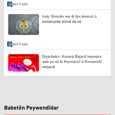
berî 3 saet
Iraq: Sînorên me di bin kontrol û
ewlehiyeke bilind de ne
berî 3 saet
Diyarbekir: Kovara Bajarê hejmara
xwe ya nû bi Kurmancî û Kirmanckî
weşand
Babetên Peywendîdar