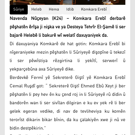
Sûriye
Heleb
Hema
Idlib
Komkara Erebî
Navenda Nûçeyan (K24) – Komkara Erebî derbarê
pêşhatên êrîşa ji nişka ve ya Desteya Tehrîr El-Şamê li ser
bajarê Helebê li bakurê wî welatî daxuyaniyek da.
Di daxuyaniya Komkarê de hat gotin: Komkara Erebî bi
nîgeraniyeke mezin pêşhatên li Sûriyeyê dişopîne û tekezî
li ser pêwîstiya rêzgirtina li yekîtî, serwerî û
yekparçebûna axa Sûriyeyê dike.
Berdevkê Fermî yê Sekreterê Giştî yê Komkara Erebî
Cemal Ruşdî got: “ Sekreterê Giştî Ehmed Ebû Xeyt ji ber
pêşhatên li pey hev ên ku çend roj in li Sûriyeyê rû didin û
bandorên wan li ser sivîlan dilgiran e ku ev yek rê li ber
gelek egeran vedike, di nav de tevliheviya ku komên
terorîst dikarin bikar bînin, da ku çalakiyên xwe ji nû ve
bidin destpêkirin.”