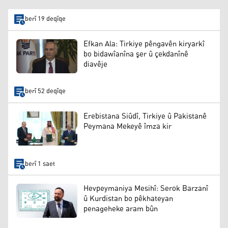
berî 19 deqîqe
Efkan Ala: Tirkiye pêngavên kiryarkî
bo bidawîanîna şer û çekdanînê
diavêje
berî 52 deqîqe
Erebistana Siûdî, Tirkiye û Pakistanê
Peymana Mekeyê îmza kir
berî 1 saet
Hevpeymaniya Mesihî: Serok Barzanî
û Kurdistan bo pêkhateyan
penageheke aram bûn